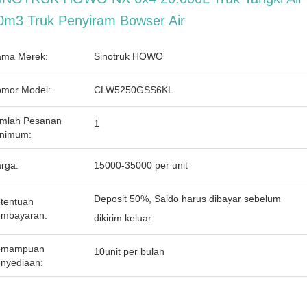
0m3 Truk Penyiram Bowser Air
ma Merek:
Sinotruk HOWO
mor Model:
CLW5250GSS6KL
mlah Pesanan
1
nimum:
rga:
15000-35000 per unit
Deposit 50%, Saldo harus dibayar sebelum
tentuan
mbayaran:
dikirim keluar
emampuan
10unit per bulan
nyediaan: