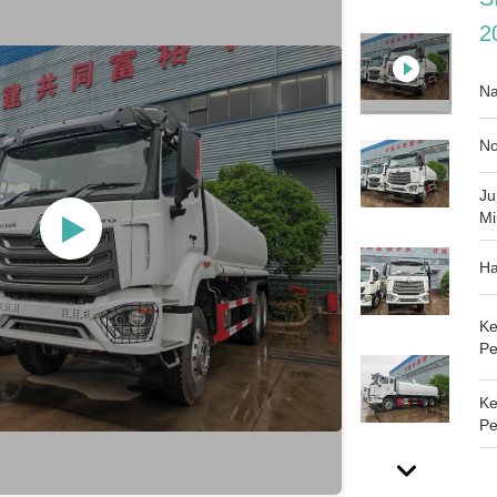
2
Na
No
Ju
Mi
Ha
Ke
Pe
K
Pe