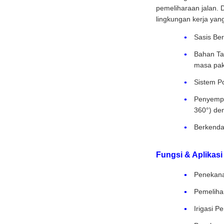
pemeliharaan jalan. 
lingkungan kerja yang
Sasis Be
Bahan Tan
masa pak
Sistem Po
Penyempr
360°) de
Berkendar
Fungsi & Aplikas
Penekanan
Pemeliha
Irigasi P