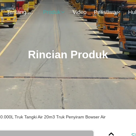
Tentang Kami
Produk
Video
Peristiwa
Rincian Produk
00L Truk Tangki Air 20m3 Truk Penyiram Bowser Air
S