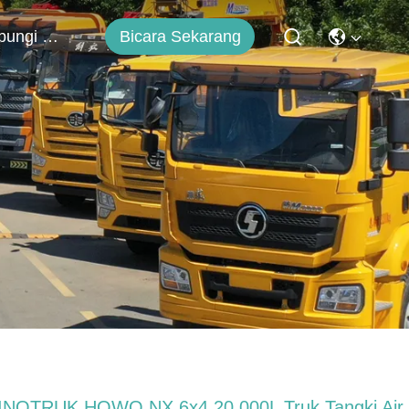
Bicara Sekarang
Hubungi Kami
INOTRUK HOWO NX 6x4 20.000L Truk Tangki Air