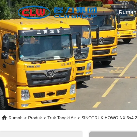
Rumah
Rumah
>
Produk
>
Truk Tangki Air
>
SINOTRUK HOWO NX 6x4 20.0