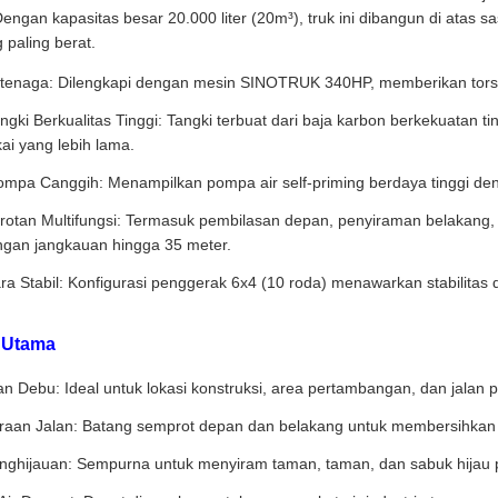
Dengan kapasitas besar 20.000 liter (20m³), truk ini dibangun di at
 paling berat.
rtenaga: Dilengkapi dengan mesin SINOTRUK 340HP, memberikan torsi 
gki Berkualitas Tinggi: Tangki terbuat dari baja karbon berkekuatan tin
ai yang lebih lama.
mpa Canggih: Menampilkan pompa air self-priming berdaya tinggi deng
otan Multifungsi: Termasuk pembilasan depan, penyiraman belakang, p
ngan jangkauan hingga 35 meter.
a Stabil: Konfigurasi penggerak 6x4 (10 roda) menawarkan stabilitas 
i Utama
 Debu: Ideal untuk lokasi konstruksi, area pertambangan, dan jalan 
raan Jalan: Batang semprot depan dan belakang untuk membersihkan ja
enghijauan: Sempurna untuk menyiram taman, taman, dan sabuk hijau pi