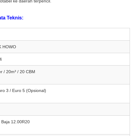
tabel ke daerah terpencil.
ta Teknis:
K HOWO
4
er / 20m³ / 20 CBM
uro 3 / Euro 5 (Opsional)
 Baja 12.00R20