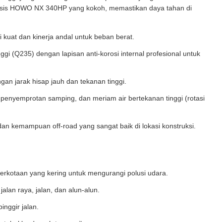
as sasis HOWO NX 340HP yang kokoh, memastikan daya tahan di
kuat dan kinerja andal untuk beban berat.
ggi (Q235) dengan lapisan anti-korosi internal profesional untuk
an jarak hisap jauh dan tekanan tinggi.
enyemprotan samping, dan meriam air bertekanan tinggi (rotasi
dan kemampuan off-road yang sangat baik di lokasi konstruksi.
perkotaan yang kering untuk mengurangi polusi udara.
lan raya, jalan, dan alun-alun.
nggir jalan.