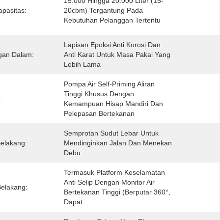
15.000 Hingga 20.000 Liter (15-
apasitas:
20cbm) Tergantung Pada 
Kebutuhan Pelanggan Tertentu
Lapisan Epoksi Anti Korosi Dan 
gan Dalam:
Anti Karat Untuk Masa Pakai Yang 
Lebih Lama
Pompa Air Self-Priming Aliran 
Tinggi Khusus Dengan 
:
Kemampuan Hisap Mandiri Dan 
Pelepasan Bertekanan
Semprotan Sudut Lebar Untuk 
elakang:
Mendinginkan Jalan Dan Menekan 
Debu
Termasuk Platform Keselamatan 
Anti Selip Dengan Monitor Air 
Belakang:
Bertekanan Tinggi (berputar 360°, 
Dapat 