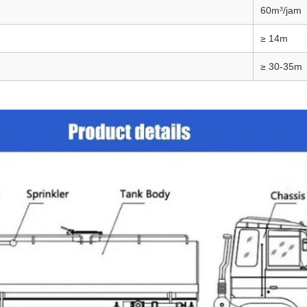
60m³/jam
≥ 14m
≥ 30-35m