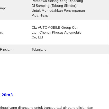
Pembawa Selang Yang Dipasang 
Di Samping (tabung Silinder) 
sap:
Untuk Memudahkan Penyimpanan 
Pipa Hisap
Clw AUTOMOBILE Group Co., 
n:
Ltd.| Chengli Khusus Automobile 
Co, Ltd
Rincian:
Telanjang
r 20m3
nggi yang dirancang untuk transportasi air yang efisien dan