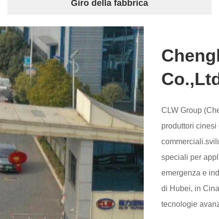
Giro della fabbrica
Chengl
Co.,Lt
CLW Group (Cheng
produttori cinesi
commerciali.svilu
speciali per appli
emergenza e industriali. Con sede centrale nella ci
di Hubei, in Cin
tecnologie avanz