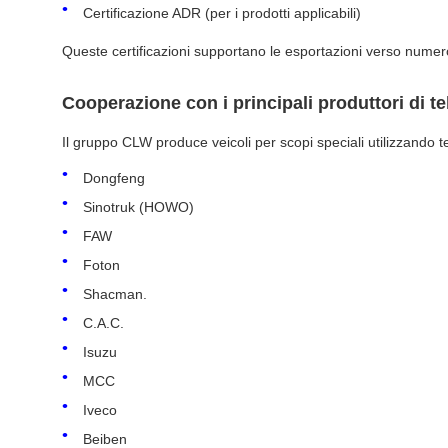
Certificazione ADR (per i prodotti applicabili)
Queste certificazioni supportano le esportazioni verso numero
Cooperazione con i principali produttori di te
Il gruppo CLW produce veicoli per scopi speciali utilizzando tel
Dongfeng
Sinotruk (HOWO)
FAW
Foton
Shacman.
C.A.C.
Isuzu
MCC
Iveco
Beiben