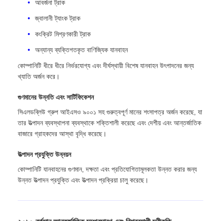
আবর্জনা ট্রাক
জ্বালানী ট্যাংক ট্রাক
কংক্রিট মিশ্রণকারী ট্রাক
অন্যান্য ব্যক্তিগতকৃত বাণিজ্যিক যানবাহন
কোম্পানিটি ধীরে ধীরে নির্ভরযোগ্য এবং দীর্ঘস্থায়ী বিশেষ যানবাহন উৎপাদনের জন্য
খ্যাতি অর্জন করে।
গুণমানের উন্নতি এবং সার্টিফিকেশন
সিএলডব্লিউ গ্রুপ আইএসও ৯০০১ সহ গুরুত্বপূর্ণ মানের শংসাপত্র অর্জন করেছে, যা
তার উত্পাদন ব্যবস্থাপনা ব্যবস্থাকে শক্তিশালী করেছে এবং দেশীয় এবং আন্তর্জাতিক
বাজারে গ্রাহকদের আস্থা বৃদ্ধি করেছে।
উত্পাদন প্রযুক্তি উন্নয়ন
কোম্পানিটি যানবাহনের গুণমান, দক্ষতা এবং প্রতিযোগিতামূলকতা উন্নত করার জন্য
উন্নত উত্পাদন প্রযুক্তি এবং উত্পাদন প্রক্রিয়া চালু করেছে।