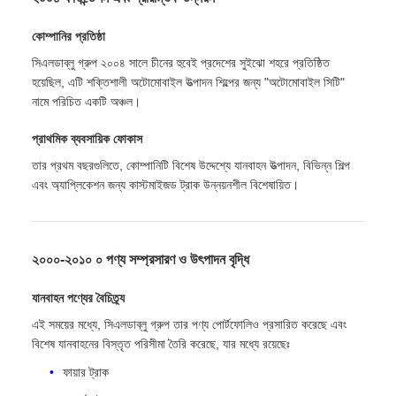
কোম্পানির প্রতিষ্ঠা
সিএলডাব্লু গ্রুপ ২০০৪ সালে চীনের হুবেই প্রদেশের সুইঝো শহরে প্রতিষ্ঠিত
হয়েছিল, এটি শক্তিশালী অটোমোবাইল উত্পাদন শিল্পের জন্য "অটোমোবাইল সিটি"
নামে পরিচিত একটি অঞ্চল।
প্রাথমিক ব্যবসায়িক ফোকাস
তার প্রথম বছরগুলিতে, কোম্পানিটি বিশেষ উদ্দেশ্যে যানবাহন উত্পাদন, বিভিন্ন শিল্প
এবং অ্যাপ্লিকেশন জন্য কাস্টমাইজড ট্রাক উন্নয়নশীল বিশেষায়িত।
২০০০-২০১০ ০ পণ্য সম্প্রসারণ ও উৎপাদন বৃদ্ধি
যানবাহন পণ্যের বৈচিত্র্য
এই সময়ের মধ্যে, সিএলডাব্লু গ্রুপ তার পণ্য পোর্টফোলিও প্রসারিত করেছে এবং
বিশেষ যানবাহনের বিস্তৃত পরিসীমা তৈরি করেছে, যার মধ্যে রয়েছেঃ
ফায়ার ট্রাক