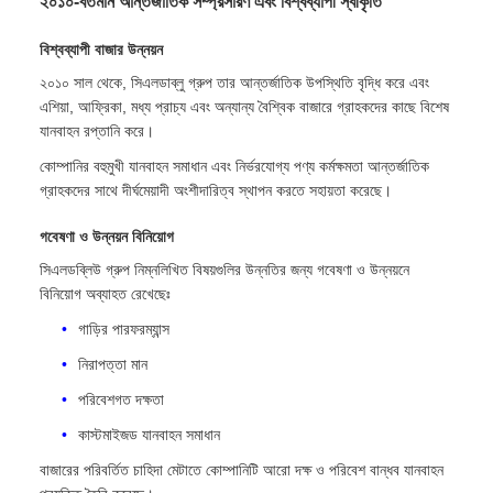
২০১০-বর্তমান আন্তর্জাতিক সম্প্রসারণ এবং বিশ্বব্যাপী স্বীকৃতি
বিশ্বব্যাপী বাজার উন্নয়ন
২০১০ সাল থেকে, সিএলডাব্লু গ্রুপ তার আন্তর্জাতিক উপস্থিতি বৃদ্ধি করে এবং
এশিয়া, আফ্রিকা, মধ্য প্রাচ্য এবং অন্যান্য বৈশ্বিক বাজারে গ্রাহকদের কাছে বিশেষ
যানবাহন রপ্তানি করে।
কোম্পানির বহুমুখী যানবাহন সমাধান এবং নির্ভরযোগ্য পণ্য কর্মক্ষমতা আন্তর্জাতিক
গ্রাহকদের সাথে দীর্ঘমেয়াদী অংশীদারিত্ব স্থাপন করতে সহায়তা করেছে।
গবেষণা ও উন্নয়ন বিনিয়োগ
সিএলডব্লিউ গ্রুপ নিম্নলিখিত বিষয়গুলির উন্নতির জন্য গবেষণা ও উন্নয়নে
বিনিয়োগ অব্যাহত রেখেছেঃ
গাড়ির পারফরম্যান্স
নিরাপত্তা মান
পরিবেশগত দক্ষতা
কাস্টমাইজড যানবাহন সমাধান
বাজারের পরিবর্তিত চাহিদা মেটাতে কোম্পানিটি আরো দক্ষ ও পরিবেশ বান্ধব যানবাহন