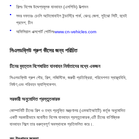
শিল্পঃ বিশেষ উদ্দেশ্যমূলক যানবাহন (এসপিভি) উত্পাদন
সদর দফতরঃ চেংলি অটোমোবাইল ইন্ডাস্ট্রি পার্ক, ঝেংদু জেলা, সুইঝো সিটি, হুবেই
প্রদেশ, চীন
অফিসিয়াল এক্সপোর্ট পোর্টালঃ
www.cn-vehicles.com
সিএলডব্লিউ গ্রুপ কীসের জন্য পরিচিত
চীনের বৃহত্তম বিশেষায়িত যানবাহন নির্মাতাদের মধ্যে একজন
সিএলডব্লিউ গ্রুপ পৌর, শিল্প, লজিস্টিক, জরুরী প্রতিক্রিয়া, পরিবেশগত স্বাস্থ্যবিধি,
নির্মাণ,এবং পরিবহন অ্যাপ্লিকেশন.
সরকারী অনুমোদিত প্রস্তুতকারক
কোম্পানিটি চীনের শিল্প ও তথ্য প্রযুক্তি মন্ত্রণালয় (এমআইআইটি) কর্তৃক অনুমোদিত
একটি সরকারীভাবে মনোনীত বিশেষ যানবাহন প্রস্তুতকারক,এটি চীনের বাণিজ্যিক
যানবাহন শিল্পে তার গুরুত্বপূর্ণ অবস্থানকে প্রতিফলিত করে।.
বড় উৎপাদন ক্ষমতা