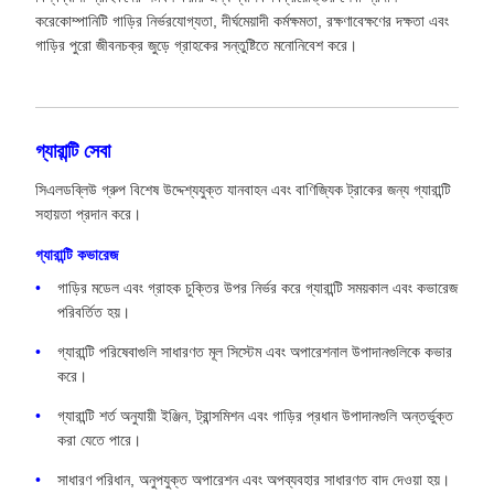
করেকোম্পানিটি গাড়ির নির্ভরযোগ্যতা, দীর্ঘমেয়াদী কর্মক্ষমতা, রক্ষণাবেক্ষণের দক্ষতা এবং
গাড়ির পুরো জীবনচক্র জুড়ে গ্রাহকের সন্তুষ্টিতে মনোনিবেশ করে।
গ্যারান্টি সেবা
সিএলডব্লিউ গ্রুপ বিশেষ উদ্দেশ্যযুক্ত যানবাহন এবং বাণিজ্যিক ট্রাকের জন্য গ্যারান্টি
সহায়তা প্রদান করে।
গ্যারান্টি কভারেজ
গাড়ির মডেল এবং গ্রাহক চুক্তির উপর নির্ভর করে গ্যারান্টি সময়কাল এবং কভারেজ
পরিবর্তিত হয়।
গ্যারান্টি পরিষেবাগুলি সাধারণত মূল সিস্টেম এবং অপারেশনাল উপাদানগুলিকে কভার
করে।
গ্যারান্টি শর্ত অনুযায়ী ইঞ্জিন, ট্রান্সমিশন এবং গাড়ির প্রধান উপাদানগুলি অন্তর্ভুক্ত
করা যেতে পারে।
সাধারণ পরিধান, অনুপযুক্ত অপারেশন এবং অপব্যবহার সাধারণত বাদ দেওয়া হয়।