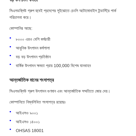
সিএলডব্লিউ গ্রুপ হুবেই প্রদেশের সুইঝোতে চেংলি অটোমোবাইল ইন্ডাস্ট্রি পার্ক
পরিচালনা করে।
কোম্পানির আছে:
৮০০০ এরও বেশি কর্মচারী
আধুনিক উৎপাদন কর্মশালা
বড় বড় উৎপাদন প্রতিষ্ঠান
বার্ষিক উৎপাদন ক্ষমতা প্রায় 100,000 বিশেষ যানবাহন
আন্তর্জাতিক মানের শংসাপত্র
সিএলডব্লিউ গ্রুপ উৎপাদন গুণমান এবং আন্তর্জাতিক সম্মতিতে জোর দেয়।
কোম্পানিতে নিম্নলিখিত শংসাপত্র রয়েছেঃ
আইএসও ৯০০১
আইএসও ১৪০০১
OHSAS 18001