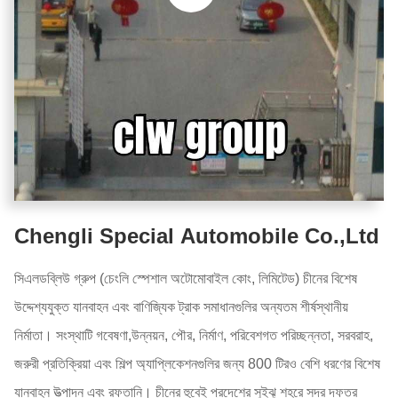
Chengli Special Automobile Co.,Ltd
সিএলডব্লিউ গ্রুপ (চেংলি স্পেশাল অটোমোবাইল কোং, লিমিটেড) চীনের বিশেষ
উদ্দেশ্যযুক্ত যানবাহন এবং বাণিজ্যিক ট্রাক সমাধানগুলির অন্যতম শীর্ষস্থানীয়
নির্মাতা। সংস্থাটি গবেষণা,উন্নয়ন, পৌর, নির্মাণ, পরিবেশগত পরিচ্ছন্নতা, সরবরাহ,
জরুরী প্রতিক্রিয়া এবং শিল্প অ্যাপ্লিকেশনগুলির জন্য 800 টিরও বেশি ধরণের বিশেষ
যানবাহন উত্পাদন এবং রফতানি। চীনের হুবেই প্রদেশের সুইঝু শহরে সদর দফতর