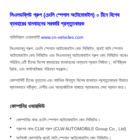
সিএলডব্লিউ গ্রুপ (চেংলি স্পেশাল অটোমোবাইল) ০ চীনে বিশেষ
ব্যবহারের যানবাহনের সরকারি প্রস্তুতকারক
অফিসিয়াল ওয়েবসাইট:
www.cn-vehicles.com
সিএলডাব্লু গ্রুপ, চেংলি স্পেশাল অটোমোবাইল কোং লিমিটেড, হুবেই সানি স্পেশাল
অটোমোবাইল কোং লিমিটেড এবং সিএলডাব্লু অটোমোবাইল গ্রুপ কোং লিমিটেড নামেও
পরিচিত,এটি চীনের বিশেষ ব্যবহারের যানবাহনের অন্যতম প্রধান নির্মাতা।, বাণিজ্যিক
ট্রাক, এবং কাস্টমাইজড পরিবহন সরঞ্জাম।
কোম্পানিটি চীনের বৃহত্তম এবং সর্বাধিক বিস্তৃত বিশেষ যানবাহন প্রস্তুতকারক হিসাবে
ব্যাপকভাবে স্বীকৃত, দেশীয় এবং আন্তর্জাতিক বাজারে গ্রাহকদের সেবা প্রদান করে।
কোম্পানির ওভারভিউ
কোম্পানির নামঃ চেংলি স্পেশাল অটোমোবাইল কোং লিমিটেড।
গ্রুপের নামঃ CLW গ্রুপ (CLW AUTOMOBILE Group Co., Ltd)
সংশ্লিষ্ট কোম্পানিঃ হুবেই সানি স্পেশাল অটোমোবাইল কোং লিমিটেড।