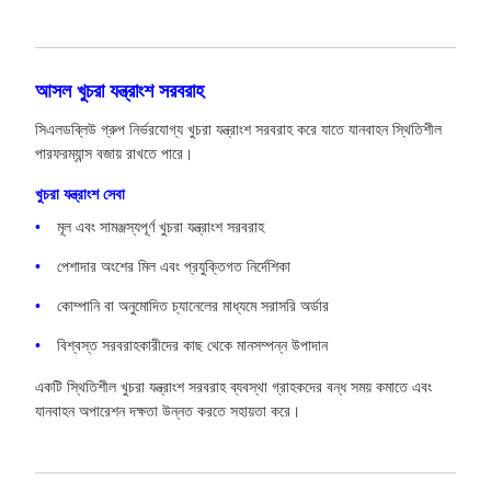
আসল খুচরা যন্ত্রাংশ সরবরাহ
সিএলডব্লিউ গ্রুপ নির্ভরযোগ্য খুচরা যন্ত্রাংশ সরবরাহ করে যাতে যানবাহন স্থিতিশীল
পারফরম্যান্স বজায় রাখতে পারে।
খুচরা যন্ত্রাংশ সেবা
মূল এবং সামঞ্জস্যপূর্ণ খুচরা যন্ত্রাংশ সরবরাহ
পেশাদার অংশের মিল এবং প্রযুক্তিগত নির্দেশিকা
কোম্পানি বা অনুমোদিত চ্যানেলের মাধ্যমে সরাসরি অর্ডার
বিশ্বস্ত সরবরাহকারীদের কাছ থেকে মানসম্পন্ন উপাদান
একটি স্থিতিশীল খুচরা যন্ত্রাংশ সরবরাহ ব্যবস্থা গ্রাহকদের বন্ধ সময় কমাতে এবং
যানবাহন অপারেশন দক্ষতা উন্নত করতে সহায়তা করে।