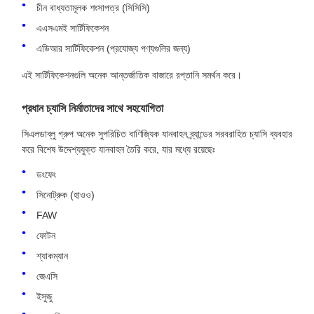
চীন বাধ্যতামূলক শংসাপত্র (সিসিসি)
এএসএমই সার্টিফিকেশন
এডিআর সার্টিফিকেশন (প্রযোজ্য পণ্যগুলির জন্য)
এই সার্টিফিকেশনগুলি অনেক আন্তর্জাতিক বাজারে রপ্তানি সমর্থন করে।
প্রধান চ্যাসি নির্মাতাদের সাথে সহযোগিতা
সিএলডাব্লু গ্রুপ অনেক সুপরিচিত বাণিজ্যিক যানবাহন ব্র্যান্ডের সরবরাহিত চ্যাসি ব্যবহার
করে বিশেষ উদ্দেশ্যযুক্ত যানবাহন তৈরি করে, যার মধ্যে রয়েছেঃ
ডংফেং
সিনোট্রুক (হাওও)
FAW
ফোটন
শ্যাকম্যান
জেএসি
ইসুজু