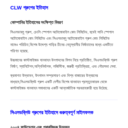
CLW গ্রুপের ইতিহাস
কোম্পানির ইতিহাসের সংক্ষিপ্ত বিবরণ
সিএলডাব্লু গ্রুপ, চেংলি স্পেশাল অটোমোবাইল কোং লিমিটেড, হুবেই সানি স্পেশাল
অটোমোবাইল কোং লিমিটেড এবং সিএলডাব্লু অটোমোবাইল গ্রুপ কোং লিমিটেড
নামেও পরিচিত,বিশেষ উদ্দেশ্য গাড়ির চীনের নেতৃস্থানীয় নির্মাতাদের মধ্যে একটিতে
পরিণত হয়েছে.
উচ্চমানের কাস্টমাইজড যানবাহন উৎপাদনের মিশন নিয়ে প্রতিষ্ঠিত, সিএলডব্লিউ গ্রুপ
নির্মাণ, স্যানিটেশন,অগ্নিনির্বাপক, লজিস্টিক, জরুরী প্রতিক্রিয়া, এবং পৌরসভা সেবা.
ক্রমাগত উদ্ভাবন, উৎপাদন সম্প্রসারণ এবং বিশ্ব বাজারের উন্নয়নের
মাধ্যমে,সিএলডব্লিউ গ্রুপ একটি দেশীয় বিশেষ যানবাহন প্রস্তুতকারক থেকে
কাস্টমাইজড যানবাহন সমাধানের একটি আন্তর্জাতিক সরবরাহকারী হয়ে উঠেছে.
সিএলডব্লিউ গ্রুপের ইতিহাসে গুরুত্বপূর্ণ মাইলফলক
২০০৪ ফাউন্ডেশন এবং প্রারম্ভিক উন্নয়ন