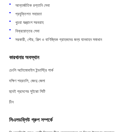
আন্তর্জাতিক রপ্তানি সেবা
প্রযুক্তিগত সহায়তা
খুচরা যন্ত্রাংশ সরবরাহ
বিক্রয়োত্তর সেবা
সরকারী, পৌর, শিল্প ও বাণিজ্যিক গ্রাহকদের জন্য যানবাহন সমাধান
কারখানার অবস্থান
চেংলি অটোমোবাইল ইন্ডাস্ট্রি পার্ক
দক্ষিণ শহরতলি, জেংদু জেলা
হুবেই প্রদেশের সুইঝো সিটি
চীন
সিএলডব্লিউ গ্রুপ সম্পর্কে