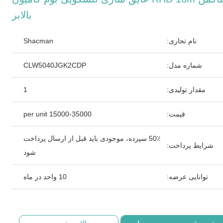
بالابر
نام تجاری:
Shacman
شماره مدل:
CLW5040JGK2CDP
مقدار تولیدی:
1
قیمت:
15000-35000 per unit
50٪ سپرده، موجودی باید قبل از ارسال پرداخت
شرایط پرداخت:
شود
توانایی عرضه:
10 واحد در ماه