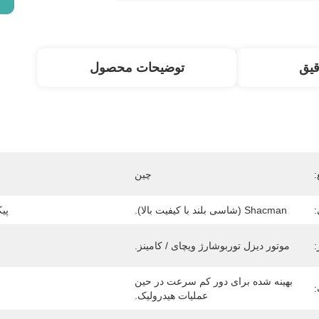
قیق
توضیحات محصول
:
چین
Shacman (شاسی بلند با کیفیت بالا).
پی
:
موتور دیزل توربوشارژ ویچای / کامینز.
بهینه شده برای دور کم سرعت در حین 
عملیات هیدرولیک.