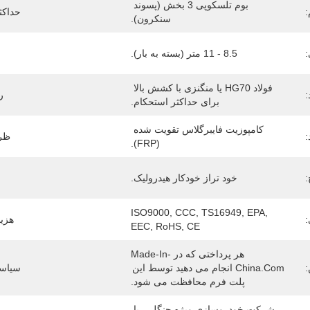
بوم تلسکوپی 3 بخش (پسوند 
:
حداکث
سنکرون).
8.5 - 11 متر (بسته به بار).
فولاد HG70 یا منگنزی با کشش بالا 
:
ر
برای حداکثر استحکام.
کامپوزیت فایبرگلاس تقویت شده 
:
ظرف
(FRP).
خود تراز خودکار هیدرولیک.
ISO9000, CCC, TS16949, EPA, 
:
هزین
EEC, RoHS, CE
هر پرداختی که در Made-In-
:
China.com انجام می دهید توسط این 
سیاست
پلت فرم محافظت می شود.
شرکت خودروسازی ویژه چنگلی، با 