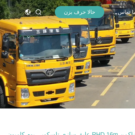
با ما تماس بگیرید
حالا حرف بزن
شاکمن RHD 16m عایق سازی تلسکوپی بوم کامیون