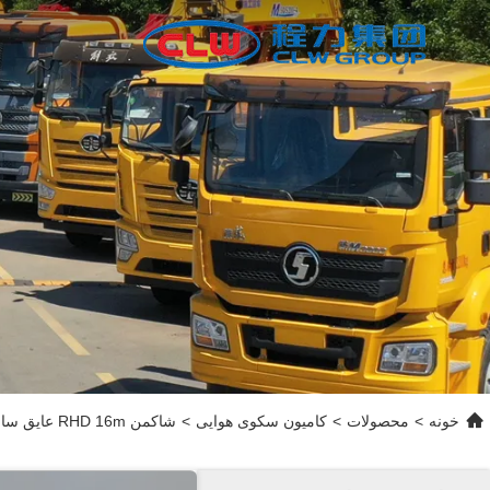
خونه
>
محصولات
>
کامیون سکوی هوایی
>
شاکمن RHD 16m عایق سازی تلسکوپی بوم کامیون بالابر