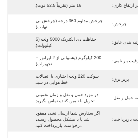
ر ارتفاع کاری:
16 متر (تقریباً 52.5 فوت).
چرخش مداوم 360 درجه (چرخش بی 
چرخش:
نهایت).
حفاظت دی الکتریک 5000 ولت (5 
تبه بندی عایق:
کیلوولت).
200 کیلوگرم (پشتیبانی از 2 اپراتور + 
یت بار نامی:
تجهیزات).
سوکت 220 ولت اختیاری یا اتصالات 
پریز برق:
خط هوایی در سبد.
در مورد حمل و نقل و زمان تخمینی 
ه حمل و نقل:
تحویل با تامین کننده تماس بگیرید.
اگر سفارش شما ارسال نشد، مفقود 
 بازپرداخت:
شد یا با مشکل محصول رسید، 
درخواست بازپرداخت کنید.