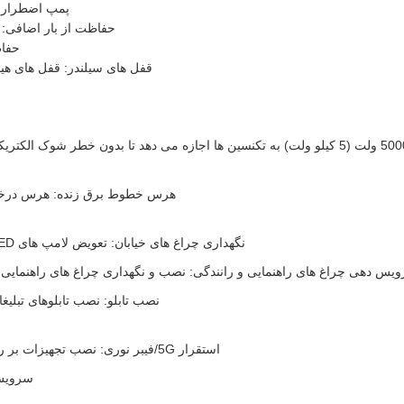
پمپ اضطراری:
حفاظت از بار اضافی: 
حفاظ
قفل های سیلندر: قفل های هید
تعمیرات ولتاژ پایین: عایق 5000 ولت (5 کیلو ولت) به تکنسین ها اجازه می دهد تا 
هرس خطوط برق زنده: هرس درختان
نگهداری چراغ های خیابان: تعویض لامپ های LED، تعمیر سیم کشی یا نصب تیرهای چراغ جدید در ارتفاعات تا 16 متر.
س دهی چراغ های راهنمایی و رانندگی: نصب و نگهداری چراغ های راهنمایی و رانندگی هوایی و د
نصب تابلو: نصب تابلوهای تبلیغا
استقرار 5G/فیبر نوری: نصب تجهیزات بر روی دکل های مخابراتی یا کشیدن کابل های فیبر نوری بین تیرهای برق.
سرویس 