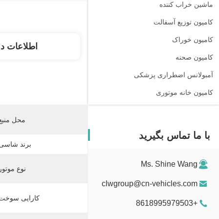
ماشين خراب کننده
کامیون توزیع آسفالت
کامیون خوراک
اطلاعات د
کامیون صحنه
آمبولانس اضطراری پزشکی
کامیون خانه موتوری
محل منبع
با ما تماس بگیرید
برند شاسی:
Ms. Shine Wang
نوع موتور
clwgroup@cn-vehicles.com
کارایی سوخت:
+8618995979503