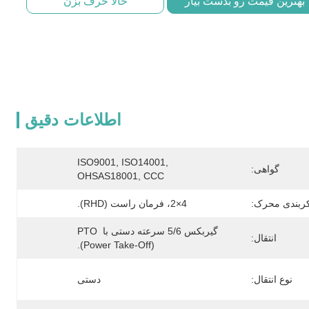
بهترین قیمت رو بدست بیار
حالا حرف بزن
اطلاعات دقیق
ISO9001, ISO14001, 
گواهی:
OHSAS18001, CCC
کربندی محرک:
4×2، فرمان راست (RHD).
گیربکس 5/6 سرعته دستی با PTO 
انتقال:
(Power Take-Off).
نوع انتقال:
دستی