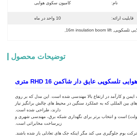
نام:
کامیون سکوی هوایی
قابلیت ارائه:
10 واحد در ماه
, 
16m insulation boom lift
, 
توضیحات محصول
ایی تلسکوپی عایق دار شاکمن RHD 16 متری
ت که برای عملیات ایمن و کارآمد در ارتفاع بالا مهندسی شده است. این مدل که بر روی
ده است، به طور خاص برای بازارهای بین المللی که به عملکرد سنگین در محیط های چالش برانگیز نیاز
دارند، طراحی شده است.
قلیه مجهز به یک بوم تلسکوپی 3 قسمتی و یک سبد عایق مخصوص 5000 ولت (5 کیلو ولت) است و انتخاب برتر برای نگهداری شبکه برق، مهندسی شهری و
زیرساخت مخابراتی است.
رکت بوم جلوگیری می کند مگر اینکه جک های تعادلی باز شده باشند.