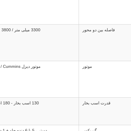
فاصله بین دو محور
3300 میلی متر / 3800 میلی متر
موتور
موتور دیزل Weichai / Cummins
قدرت اسب بخار
130 اسب بخار - 180 اسب بخار
گیربکس
دستی، 5 یا 6 دنده جلو + 1 دنده عقب