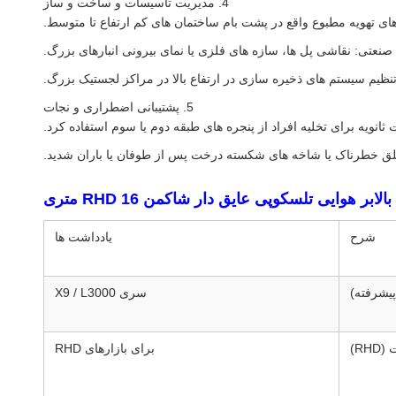
4. مدیریت تاسیسات و ساخت و ساز
ی تهویه مطبوع واقع در پشت بام ساختمان های کم ارتفاع تا متوسط.
نعتی: نقاشی پل ها، سازه های فلزی یا نمای بیرونی انبارهای بزرگ.
تنظیم سیستم های ذخیره سازی در ارتفاع بالا در مراکز لجستیک بزرگ.
5. پشتیبانی اضطراری و نجات
نویه برای تخلیه افراد از پنجره های طبقه دوم یا سوم استفاده کرد.
معلق خطرناک یا شاخه های شکسته درخت پس از طوفان یا باران شدید.
 هوایی تلسکوپی عایق دار شاکمن RHD 16 متری
شرح
یادداشت ها
یشرفته)
سری X9 / L3000
برای بازارهای RHD