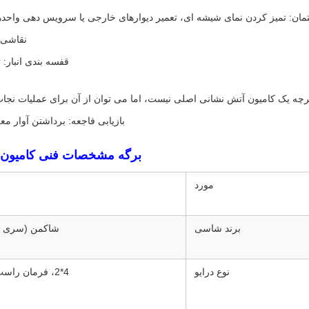
مان: تمیز کردن نمای شیشه ای، تعمیر دیوارهای خارجی یا سرویس دهی واحدها
نقاشی ص
قفسه بندی انبار: 
چه یک کامیون آتش نشانی اصلی نیست، اما می توان از آن برای عملیات نجات ثا
بازیابی فاجعه: برداشتن آوار 
برگه مشخصات فنی کامیون بالابر
مورد
برند شاسی
شاکمن (سری پ
نوع درایو
4*2، فرمان راست (RHD)