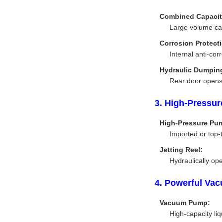
Combined Capacit
Large volume car
Corrosion Protect
Internal anti-cor
Hydraulic Dumpin
Rear door opens 
3. High-Pressur
High-Pressure Pu
Imported or top-
Jetting Reel:
Hydraulically op
4. Powerful Va
Vacuum Pump:
High-capacity li