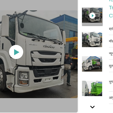
T
C
ब्र
मॉड
न्य
मूल
भुग
आपू