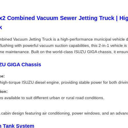
2 Combined Vacuum Sewer Jetting Truck | Hig
k
ned Vacuum Jetting Truck is a high-performance municipal vehicle des
ushing with powerful vacuum suction capabilities, this 2-in-1 vehicle is t
ne maintenance. Built on the world-class ISUZU GIGA chassis, it ensures
ZU GIGA Chassis
ce:
high-torque ISUZU diesel engine, providing stable power for both driv
ion:
s available to suit different urban or rural road conditions.
abin design featuring air conditioning, power windows, and an advance
on Tank System