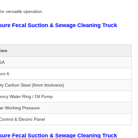
r versatile operation.
ure Fecal Suction & Sewage Cleaning Truck
tion
GA
uro 6
ity Carbon Steel (6mm thickness)
iency Water Ring / Oil Pump
ar Working Pressure
Control & Electric Panel
ure Fecal Suction & Sewage Cleaning Truck