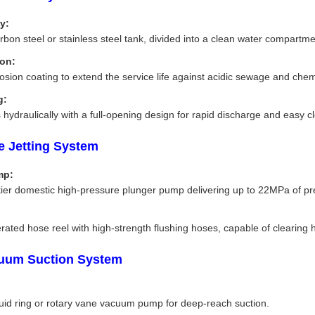
y:
bon steel or stainless steel tank, divided into a clean water compartme
ion:
rosion coating to extend the service life against acidic sewage and che
g:
hydraulically with a full-opening design for rapid discharge and easy c
e Jetting System
mp:
tier domestic high-pressure plunger pump delivering up to 22MPa of pr
erated hose reel with high-strength flushing hoses, capable of clearin
cuum Suction System
quid ring or rotary vane vacuum pump for deep-reach suction.