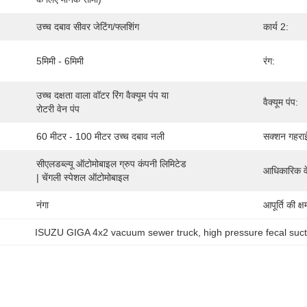
उच्च दबाव सीवर जेटिंग/फ्लशिंग
कार्य 2:
5मिमी - 6मिमी
रंग:
उच्च दक्षता वाला वॉटर रिंग वैक्यूम पंप या 
वैक्यूम पंप:
रोटरी वेन पंप
60 मीटर - 100 मीटर उच्च दबाव नली
सक्शन गहरा
सीएलडब्ल्यू ऑटोमोबाइल ग्रुप कंपनी लिमिटेड 
आधिकारिक व
| चेंगली स्पेशल ऑटोमोबाइल
नंगा
आपूर्ति की क्ष
ISUZU GIGA 4x2 vacuum sewer truck
, 
high pressure fecal suct