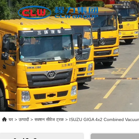
घर
>
उत्पादों
>
सक्शन सीवेज ट्रक
>
ISUZU GIGA 4x2 Combined Vacuum S