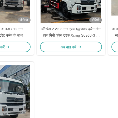
वीडियो
वीडियो
क XCMG 12 टन
डोंगफेंग 2 टन 3 टन ट्रक घुड़सवार क्रेन तीन
XCM
ेट क्रेन के साथ
हाथ मिनी क्रेन ट्रक Xcmg Sqs68-3 के
स
साथ
करें
अब बात करें