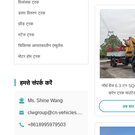
विध्वंसक ट्रक
डामर वितरण ट्रक
फ़ीड ट्रक
स्टेज ट्रक
चिकित्सा आपातकालीन एम्बुलेंस
मोटर होम ट्रक
हमसे संपर्क करें
नॉर्थ बेंज 6.3 टन 
क्रेन ट्रक माउंटे
Ms. Shine Wang
अब बात 
clwgroup@cn-vehicles.com
+8618995979503