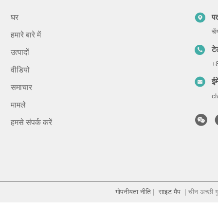
घर
प
चे
हमारे बारे में
ट
उत्पादों
+
वीडियो
ईम
समाचार
c
मामले
हमसे संपर्क करें
गोपनीयता नीति
|
साइट मैप
| चीन अच्छी ग