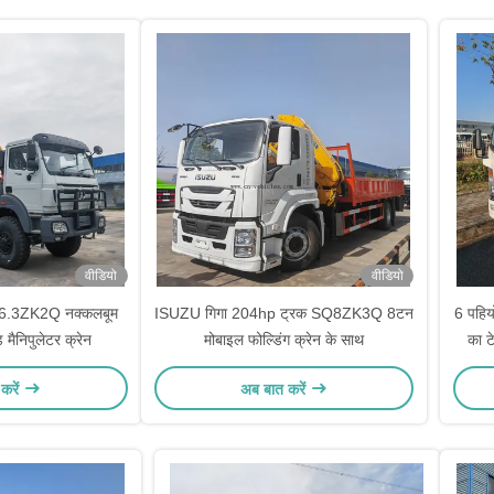
वीडियो
वीडियो
SQ6.3ZK2Q नक्कलबूम
ISUZU गिगा 204hp ट्रक SQ8ZK3Q 8टन
6 पहिय
ड मैनिपुलेटर क्रेन
मोबाइल फोल्डिंग क्रेन के साथ
का ट
करें
अब बात करें