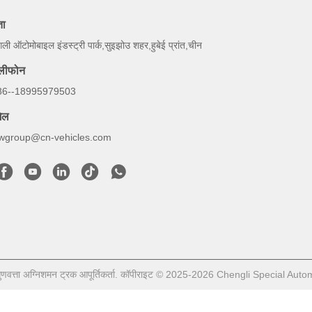
ता
ंगली ऑटोमोबाइल इंडस्ट्री पार्क,सुइझोउ शहर,हुबेई प्रांत,चीन
ेलीफोन
86--18995979503
ेल
lwgroup@cn-vehicles.com
ुणवत्ता अग्निशमन ट्रक आपूर्तिकर्ता. कॉपीराइट © 2025-2026 Chengli Special Autom