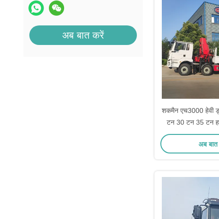
अब बात करें
शकमैन एच3000 हेवी ड
टन 30 टन 35 टन हा
क्रेन
अब बात 