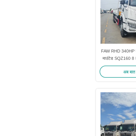
FAW RHD 340HP कार्
माउंटेड SQZ160 8 ट
नक्कलबू
अब बात 