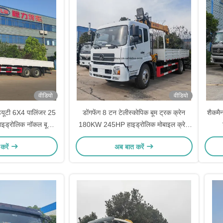
वीडियो
वीडियो
्यूटी 6X4 पालिंजर 25
डोंगफेंग 8 टन टेलीस्कोपिक बूम ट्रक क्रेन
शैकमै
इड्रोलिक नॉकल बूम
180KW 245HP हाइड्रोलिक मोबाइल क्रेन
 ट्रक
ट्रक माउंटेड
करें
अब बात करें