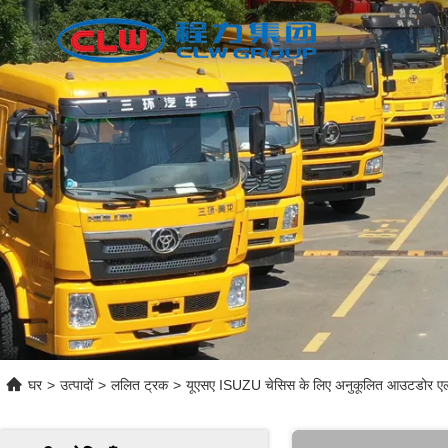
घर
>
उत्पादों
>
ललित ट्रक
>
यूएसए ISUZU चेसिस के लिए अनुकूलित आउटडोर एलईडी