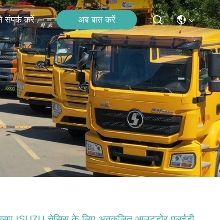
अब बात करें
 संपर्क करें
ूएसए ISUZU चेसिस के लिए अनुकूलित आउटडोर एलईडी