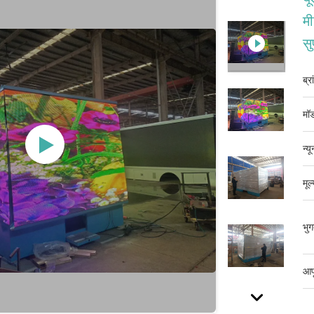
मी
सु
ब्र
मॉड
न्य
मूल
भुग
आपू