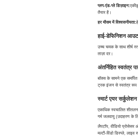
प्लग-एंड-प्ले डिज़ाइन:
एकीक
तैयार है।
हर मौसम में विश्वसनीयता:
ह
हाई-डेफिनिशन आउटड
उच्च चमक के साथ शीर्ष स्त
ताज़ा दर।
अंतर्निहित स्वतंत्र प
बॉक्स के सामने एक समर्पित
ट्रक इंजन से स्वतंत्र रूप
स्मार्ट एयर सर्कुलेश
एकाधिक स्वचालित शीतलन पं
गर्म जलवायु (उदाहरण के लि
लैपटॉप, वीडियो प्रोसेसर और
मल्टी-विंडो डिस्प्ले, लाइव