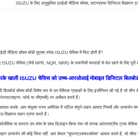
ISUZU के लिए अनुकूलित एलईडी मीडिया बॉक्स
, 
वाटरप्रूफ डिजिटल विज्ञापन ट्
ईडी मीडिया बॉक्स बॉडी यूएसए स्पेक ISUZU चेसिस में फिट होती है?
सए ISUZU चेसिस (जैसे NPR, NQR, NRR) के तकनीकी मापदंडों से मेल खाने के लिए पूरी त
आपके खाली ISUZU चेसिस को उच्च-आरओआई मोबाइल डिजिटल बिलबोर्ड मे
बिलबोर्ड बॉक्स बॉडी विशेष रूप से उन वैश्विक ग्राहकों के लिए इंजीनियर की गई है जो चीन से उ
फ्रेटघटलाइनर, फोर्ड या जीएमसी) पर असेंबल करते हैं।
ात करके, आप संयुक्त राज्य अमेरिका में जटिल संपूर्ण-वाहन आयात नियमों और उत्सर्जन मान
 विज्ञापन वाहन प्राप्त करते हैं।
र्वभौमिक या कस्टम उप-फ़्रेम के साथ डिज़ाइन किया गया जो मानक अंतरराष्ट्रीय ट्रक च
वाहन उत्सर्जन की कोई चिंता नहीं. आप केवल "सुपरस्ट्रक्चर/बॉक्स" आयात करते हैं, जो सीम