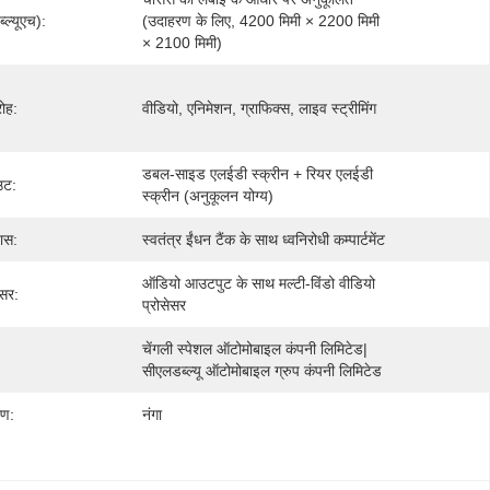
ल्यूएच):
(उदाहरण के लिए, 4200 मिमी × 2200 मिमी 
× 2100 मिमी)
रोह:
वीडियो, एनिमेशन, ग्राफिक्स, लाइव स्ट्रीमिंग
डबल-साइड एलईडी स्क्रीन + रियर एलईडी 
उट:
स्क्रीन (अनुकूलन योग्य)
ास:
स्वतंत्र ईंधन टैंक के साथ ध्वनिरोधी कम्पार्टमेंट
ऑडियो आउटपुट के साथ मल्टी-विंडो वीडियो 
ेसर:
प्रोसेसर
चेंगली स्पेशल ऑटोमोबाइल कंपनी लिमिटेड| 
सीएलडब्ल्यू ऑटोमोबाइल ग्रुप कंपनी लिमिटेड
रण:
नंगा