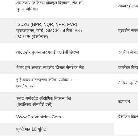
आउटडोर डिजिटल मोबाइल विज्ञापन, रोड शो, 
आकार (एलडब्
चुनाव अभियान
ISUZU (NPR, NQR, NRR, FVR), 
फ्रेटलाइनर, फोर्ड, GMCPixel पिच: P3 / 
प्रदर्शन समा
P4 / P5 (वैकल्पिक)
आउटडोर फुल-कलर एचडी एलईडी डिस्प्ले
स्क्रीन लेआ
बिल्ट-इन अल्ट्रा-साइलेंट डीजल जेनरेटर सेट
जनरेटर विन्य
हाई-पावर वाटरप्रूफ कॉलम स्पीकर + 
मीडिया प्रोस
एम्पलीफायर
स्मार्ट थर्मोस्टेट औद्योगिक निकास पंखे 
उत्पादन:
(वैकल्पिक ऑनबोर्ड एसी)
Www.cn-Vehicles.com
पैकेजिंग विव
प्रति माह 10 यूनिट