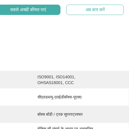
सबसे अच्छी कीमत पाएं
अब बात करें
ISO9001, ISO14001, 
OHSAS18001, CCC
सीएलडब्ल्यू-एलईडीबॉक्स-यूएसए
बॉक्स बॉडी / ट्रक सुपरस्ट्रक्चर
चेसिस की लंबाई के आधार पर अनुकूलित 