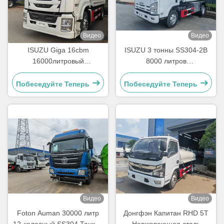
Видео
Видео
ISUZU Giga 16cbm
ISUZU 3 тонны SS304-2B
16000литровый
8000 литров
нержавеющая сталь
Водораспылитель
Водопроводный
Нержавеющая сталь
Побеседуйте Теперь
Побеседуйте Теперь
транспортный танк
Цистерна
Видео
Видео
Foton Auman 30000 литр
Донгфэн Капитан RHD 5T
12-колесный SS304 Танкер
Нержавеющая сталь