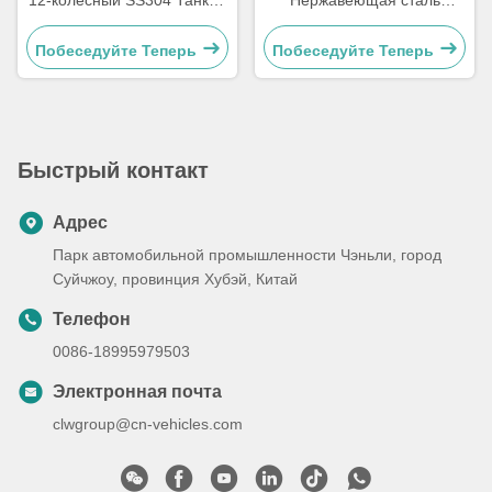
для доставки воды
Водоносной грузовик 8000
литров Для пищевых
Побеседуйте Теперь
Побеседуйте Теперь
продуктов
Быстрый контакт
Адрес
Парк автомобильной промышленности Чэньли, город
Суйчжоу, провинция Хубэй, Китай
Телефон
0086-18995979503
Электронная почта
clwgroup@cn-vehicles.com