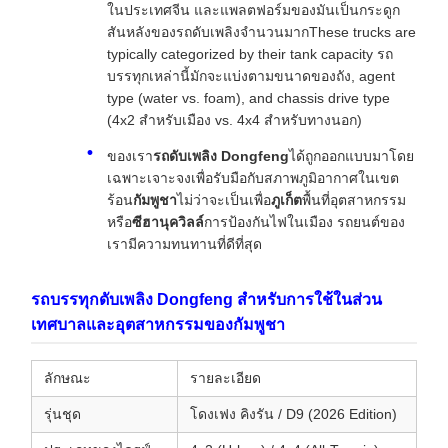
ในประเทศจีน และแพลตฟอร์มของมันเป็นกระดูก
สันหลังของรถดับเพลิงจํานวนมากThese trucks are
typically categorized by their tank capacity รถ
บรรทุกเหล่านี้มักจะแบ่งตามขนาดของถัง, agent
type (water vs. foam), and chassis drive type
(4x2 สําหรับเมือง vs. 4x4 สําหรับทางนอก)
ของเรา
รถดับเพลิง Dongfeng
ได้ถูกออกแบบมาโดย
เฉพาะเจาะจงเพื่อรับมือกับสภาพภูมิอากาศในเขต
ร้อน
กัมพูชา
ไม่ว่าจะเป็นเพื่อ
ภูเก็ต
พื้นที่อุตสาหกรรม
หรือ
ซีฮานุควิลล์
การป้องกันไฟในเมือง รถยนต์ของ
เรามีความทนทานที่ดีที่สุด
รถบรรทุกดับเพลิง Dongfeng สําหรับการใช้ในส่วน
เทศบาลและอุตสาหกรรมของกัมพูชา
ลักษณะ
รายละเอียด
รุ่นชุด
โดงเฟง คิงรัน / D9 (2026 Edition)