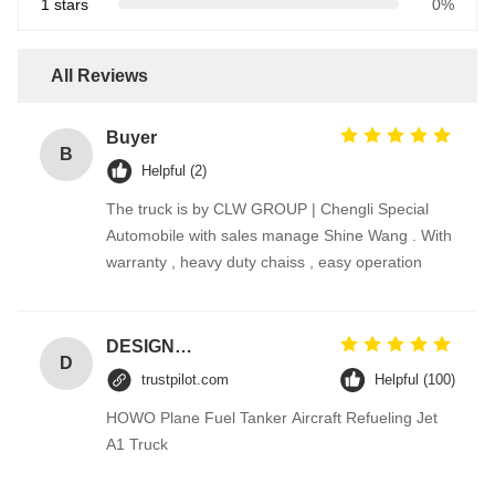
1 stars
0%
All Reviews
Buyer
B
Helpful (2)
The truck is by CLW GROUP | Chengli Special
Automobile with sales manage Shine Wang . With
warranty , heavy duty chaiss , easy operation
DESIGNER CODE
D
trustpilot.com
Helpful (100)
HOWO Plane Fuel Tanker Aircraft Refueling Jet
A1 Truck