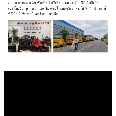
สถาน แทนซาเนีย ซัมเบีย ไนจีเรีย ออสเตรเลีย ชิลี โบลิเวีย
เอธิโอเปีย ซูดาน มาเลเซีย คองโกเอลซัลวาดอร์อิรัก นิวซีแลนด์
ชิลี โบลิเวีย อาร์เจนตินา เป็นต้น