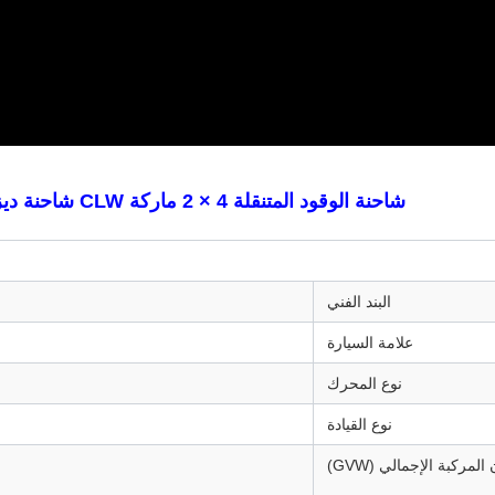
شاحنة الوقود المتنقلة 4 × 2 ماركة CLW شاحنة ديزل ناقلة مع مضخة سينستار ودوال خرطوم ورقة تقنية:
البند الفني
علامة السيارة
نوع المحرك
نوع القيادة
المركبة الإجمالي (GVW)