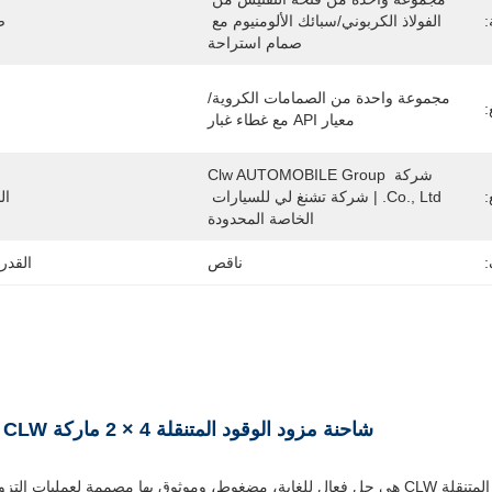
:
الفولاذ الكربوني/سبائك الألومنيوم مع 
ص
صمام استراحة
مجموعة واحدة من الصمامات الكروية/
:
معيار API مع غطاء غبار
شركة Clw AUTOMOBILE Group 
:
Co., Ltd. | شركة تشنغ لي للسيارات 
ال
الخاصة المحدودة
:
ناقص
القدر
شاحنة مزود الوقود المتنقلة 4 × 2 ماركة CLW شاحنة ناقلة الديزل مع مضخة سنستار ومركب خرطوم