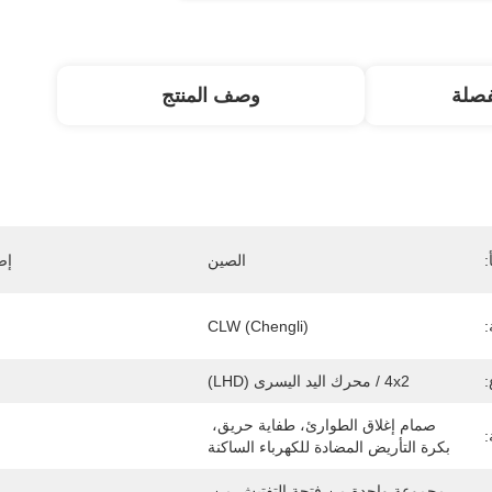
صلة
وصف المنتج
:
الصين
إص
:
CLW (Chengli)
:
4x2 / محرك اليد اليسرى (LHD)
صمام إغلاق الطوارئ، طفاية حريق، 
:
بكرة التأريض المضادة للكهرباء الساكنة
مجموعة واحدة من فتحة التفتيش من 