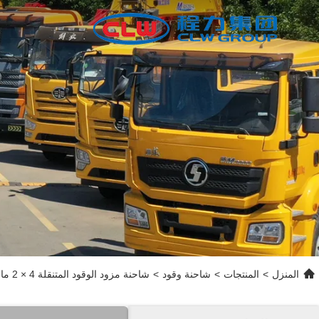
المنزل
>
المنتجات
>
شاحنة وقود
>
شاحنة مزود الوقود المتنقلة 4 × 2 ماركة CLW شاحنة ناقلة الديزل مع مضخة سنستار ومركب خرطوم