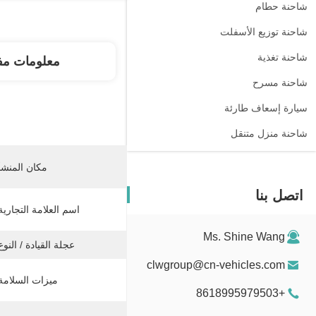
شاحنة حطام
شاحنة توزيع الأسفلت
شاحنة تغذية
معلومات مف
شاحنة مسرح
سيارة إسعاف طارئة
شاحنة منزل متنقل
مكان المنشأ
اتصل بنا
اسم العلامة التجارية
Ms. Shine Wang
عجلة القيادة / النوع
clwgroup@cn-vehicles.com
ميزات السلامة
+8618995979503