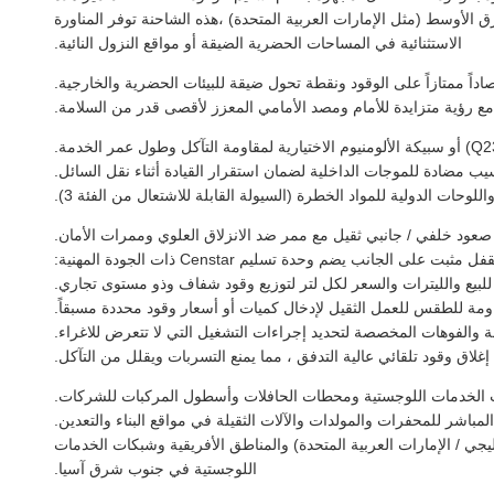
ق الأوسط (مثل الإمارات العربية المتحدة) ،هذه الشاحنة توفر المناورة
الاستثنائية في المساحات الحضرية الضيقة أو مواقع النزول النائية.
ع رؤية متزايدة للأمام ومصد الأمامي المعزز لأقصى قدر من السلامة.
مضادة للموجات الداخلية لضمان استقرار القيادة أثناء نقل السائل.
صعود خلفي / جانبي ثقيل مع ممر ضد الانزلاق العلوي وممرات الأمان.
انب يضم وحدة تسليم Censtar ذات الجودة المهنية:
للبيع والليترات والسعر لكل لتر لتوزيع وقود شفاف وذو مستوى تجاري.
مة للطقس للعمل الثقيل لإدخال كميات أو أسعار وقود محددة مسبقاً.
والفوهات المخصصة لتحديد إجراءات التشغيل التي لا تتعرض للاغراء.
اق وقود تلقائي عالية التدفق ، مما يمنع التسربات ويقلل من التآكل.
كات الخدمات اللوجستية ومحطات الحافلات وأسطول المركبات للشركات.
المباشر للمحفرات والمولدات والآلات الثقيلة في مواقع البناء والتعدين.
يجي / الإمارات العربية المتحدة) والمناطق الأفريقية وشبكات الخدمات
اللوجستية في جنوب شرق آسيا.