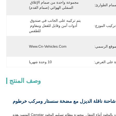
مجموعة واحدة من صمام الإغلاق 
مام الطوارئ:
السفلي الهوائي (صمام القدم)
يتم تركيبه على الجانب في صندوق 
تركيب الموزع:
أدوات آمن وقابل للقفل ومقاوم 
للطقس
موقع الرسمي:
Www.cn-Vehicles.com
ة على العرض:
10 وحدة شهريا
وصف المنتج
شاحنة ناقلة الوقود المتنقلة CLW هي حل فعال للغاية، مضغوط، وموثوق بها مصممة لعمليات التزود بالوقود أثناء التنقل. مجهزة بنظام تسليم الوقود Censtar المتميز،هذه