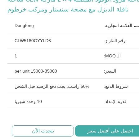
ناقلة الديزل مع مضخة سنستار ومركب خرطوم
م العلامة التجارية:
Dongfeng
رقم الطراز:
CLW5180GYYLD6
الـ MOQ:
1
السعر:
15000-35000 per unit
شروط الدفع:
50% راسب, يجب دفع الرصيد قبل الشحن
قدرة الإمداد:
10 وحدة شهريا
احصل على أفضل سعر
نتحدث الآن