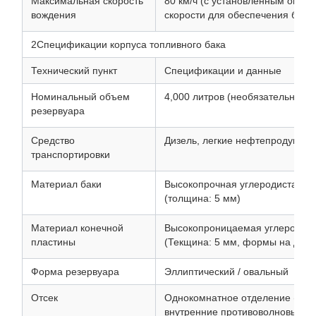
Максимальная скорость
80 км/ч (с установленным огра
вождения
скорости для обеспечения безо
2Спецификации корпуса топливного бака
Технический пункт
Спецификации и данные
Номинальный объем
4,000 литров (необязательно: 30
резервуара
Средство
Дизель, легкие нефтепродукты
транспортировки
Материал баки
Высокопрочная углеродистая с
(толщина: 5 мм)
Материал конечной
Высокопроницаемая углеродист
пластины
(Текщина: 5 мм, формы на диск
Форма резервуара
Эллиптический / овальный
Отсек
Однокомнатное отделение (уст
внутренние противоволновые 