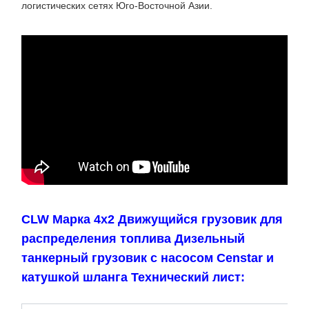
логистических сетях Юго-Восточной Азии.
CLW Марка 4x2 Движущийся грузовик для
распределения топлива Дизельный
танкерный грузовик с насосом Censtar и
катушкой шланга Технический лист: