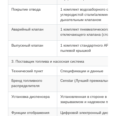
Покрытие отвода
1 комплект водозаборного отвер
углеродистой стали/алюминиево
дыхательным клапаном
Аварийный клапан
1 комплект пневматического ни
отключающего клапана (стопног
Выпускный клапан
1 комплект стандартного API / 
пылевой крышкой
3. Поставщик топлива и насосная система
Технический пункт
Спецификации и данные
Бренд топливного
Censtar (Лучший премиальный 
распределителя
Установка диспенсера
Установленная в стороне в над
закрываемом и надежном поме
Функции отображения
Цифровой электронный диспле