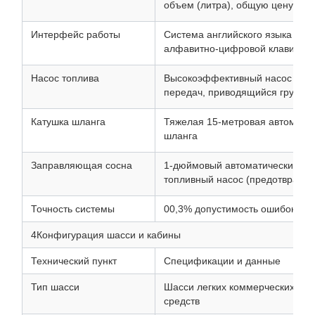
объем (литра), общую цену, ед
Интерфейс работы
Система английского языка с м
алфавитно-цифровой клавиату
Насос топлива
Высокоэффективный насос лопат
передач, приводящийся грузов
Катушка шланга
Тяжелая 15-метровая автоматич
шланга
Заправляющая сосна
1-дюймовый автоматический о
топливный насос (предотвраща
Точность системы
00,3% допустимость ошибок
4Конфигурация шасси и кабины
Технический пункт
Спецификации и данные
Тип шасси
Шасси легких коммерческих тр
средств