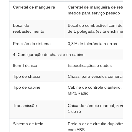
Carretel de mangueira
Carretel de mangueira de retorno
metros para serviço pesado
Bocal de
Bocal de combustível com deslig
reabastecimento
de 1 polegada (evita enchimento 
Precisão do sistema
0,3% de tolerância a erros
4. Configuração do chassi e da cabine
Item Técnico
Especificações e dados
Tipo de chassi
Chassi para veículos comerciais l
Tipo de cabine
Cabine de controle dianteiro, fila 
MP3/Rádio
Transmissão
Caixa de câmbio manual, 5 veloc
1 de ré
Sistema de freio
Freio a ar de circuito duplo/freio 
com ABS