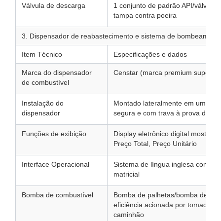
Válvula de descarga
1 conjunto de padrão API/válvula 
tampa contra poeira
3. Dispensador de reabastecimento e sistema de bombeament
Item Técnico
Especificações e dados
Marca do dispensador
Censtar (marca premium superior
de combustível
Instalação do
Montado lateralmente em uma caix
dispensador
segura e com trava à prova de in
Funções de exibição
Display eletrônico digital mostrand
Preço Total, Preço Unitário
Interface Operacional
Sistema de língua inglesa com tec
matricial
Bomba de combustível
Bomba de palhetas/bomba de eng
eficiência acionada por tomada de
caminhão