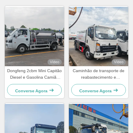
Vídeo
Vídeo
Dongfeng 2cbm Mini Capitão
Caminhão de transporte de
Diesel e Gasolina Camião
reabastecimento e
Dispensador de Combustível
distribuição de combustível
com tanque de óleo HOWO
Converse Agora
Converse Agora
RHD