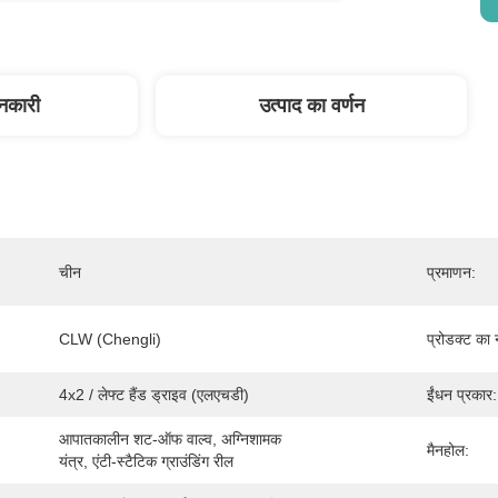
ानकारी
उत्पाद का वर्णन
चीन
प्रमाणन:
CLW (Chengli)
प्रोडक्ट का 
4x2 / लेफ्ट हैंड ड्राइव (एलएचडी)
ईंधन प्रकार:
आपातकालीन शट-ऑफ वाल्व, अग्निशामक 
मैनहोल:
यंत्र, एंटी-स्टैटिक ग्राउंडिंग रील