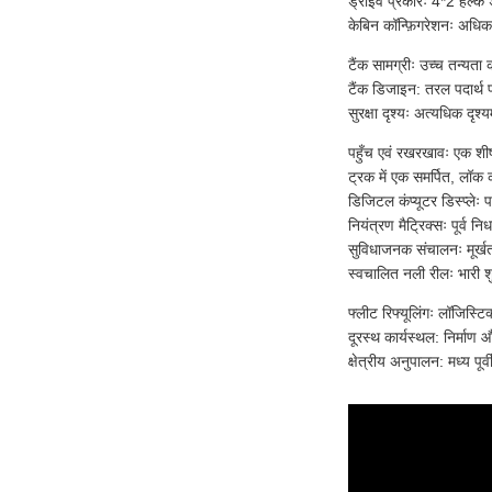
ड्राइव प्रकारः 4*2 हल्के
केबिन कॉन्फ़िगरेशनः अधिकत
टैंक सामग्रीः उच्च तन्यता
टैंक डिजाइन: तरल पदार्थ 
सुरक्षा दृश्यः अत्यधिक द
पहुँच एवं रखरखावः एक शीर्
ट्रक में एक समर्पित, लॉक 
डिजिटल कंप्यूटर डिस्प्लेः
नियंत्रण मैट्रिक्सः पूर्व न
सुविधाजनक संचालनः मूर्खत
स्वचालित नली रीलः भारी 
फ्लीट रिफ्यूलिंगः लॉजिस्टि
दूरस्थ कार्यस्थल: निर्माण
क्षेत्रीय अनुपालन: मध्य पू