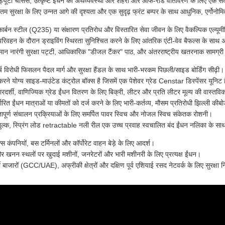
 ड्यूटी चेसिस, उत्कृष्ट ईंधन की अर्थव्यवस्था और शहरी और ऑफ-रोड वातावरण के लिए एक संकीर
म सुरक्षा के लिए उन्नत आगे की दृश्यता और एक सुदृढ़ फ्रंट बम्पर के साथ आधुनिक, एर्गोनोम
 कार्बन स्टील (Q235) या संक्षारण प्रतिरोध और विस्तारित सेवा जीवन के लिए वैकल्पिक एल्यूम
परिवहन के दौरान ड्राइविंग स्थिरता सुनिश्चित करने के लिए आंतरिक एंटी-वेव बैफल्स के सा
ृश्यमान नारंगी सुरक्षा पट्टी, आधिकारिक "डीजल टैंकर" पाठ, और अंतरराष्ट्रीय खतरनाक सामग्
ष विरोधी फिसलन पैदल मार्ग और सुरक्षा हैंडल के साथ भारी-भरकम पिछली/साइड बोर्डिंग सीढ़ी।
करने योग्य साइड-माउंटेड कंट्रोल बॉक्स है जिसमें एक पेशेवर ग्रेड Censtar डिस्पेंसर यूनिट ह
 पारदर्शी, वाणिज्यिक ग्रेड ईंधन वितरण के लिए बिक्री, लीटर और प्रति लीटर मूल्य की वास्तव
िर्धारित ईंधन मात्राओं या कीमतों को दर्ज करने के लिए भारी-कर्तव्य, मौसम प्रतिरोधी झिल्ली कीबो
ापूर्ण संचालन प्रक्रियाओं के लिए समर्पित पावर स्विच और नोजल स्विच संकेतक रोशनी।
शुल्क, स्प्रिंग लोड retractable नली रील एक उच्च प्रवाह स्वचालित बंद ईंधन नलिका के 
क्स कंपनियों, बस टर्मिनलों और कॉर्पोरेट वाहन बेड़े के लिए आदर्श।
 और खनन स्थलों पर खुदाई मशीनों, जनरेटरों और भारी मशीनरी के लिए प्रत्यक्ष ईंधन।
र्वी बाजारों (GCC/UAE), अफ्रीकी क्षेत्रों और दक्षिण पूर्व एशियाई रसद नेटवर्क के लिए सुरक्षा