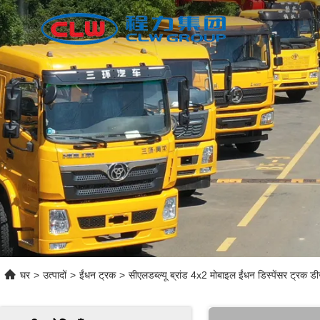
घर
>
उत्पादों
>
ईंधन ट्रक
>
सीएलडब्ल्यू ब्रांड 4x2 मोबाइल ईंधन डिस्पेंसर ट्रक ड