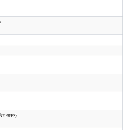
)
, डिश आकार)