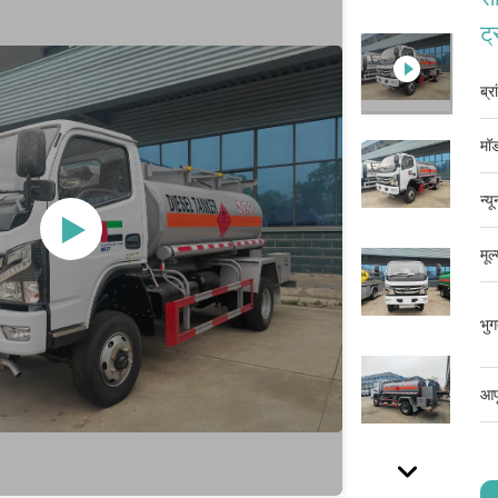
ट्
ब्र
मॉड
न्य
मूल
भुग
आपू