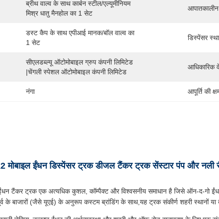
ब्रीथ वाल्व के साथ कार्बन स्टील/एल्यूमीनियम 
आपातकालीन 
मिश्र धातु मैनहोल का 1 सेट
डस्ट कैप के साथ एपीआई मानक/बॉल वाल्व का 
डिस्पेंसर स्थ
1 सेट
सीएलडब्ल्यू ऑटोमोबाइल ग्रुप कंपनी लिमिटेड 
आधिकारिक व
|चेंगली स्पेशल ऑटोमोबाइल कंपनी लिमिटेड
नंगा
आपूर्ति की क्ष
4x2 मोबाइल ईंधन डिस्पेंसर ट्रक डीजल टैंकर ट्रक सेंस्टार पंप और नली
ल ईंधन टैंकर ट्रक एक अत्यधिक कुशल, कॉम्पैक्ट और विश्वसनीय समाधान है जिसे ऑन-द-गो ईंध
्व के बाजारों (जैसे यूएई) के अनुरूप कस्टम ब्रांडिंग के साथ,यह ट्रक संकीर्ण शहरी स्थानों या