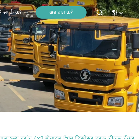
अब बात करें
 संपर्क करें
एलडब्ल्यू ब्रांड 4x2 मोबाइल ईंधन डिस्पेंसर ट्रक डीजल टैंकर