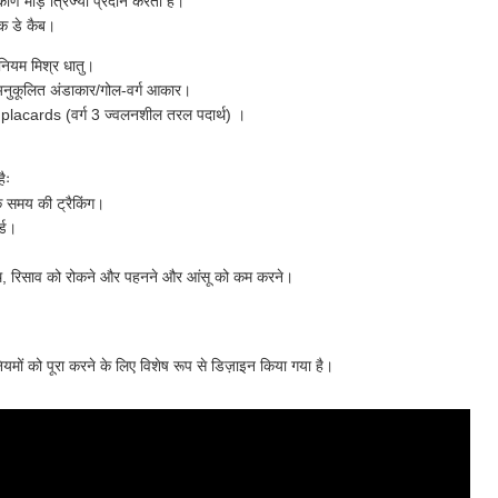
्ण मोड़ त्रिज्या प्रदान करता है।
िक डे कैब।
ीनियम मिश्र धातु।
थ अनुकूलित अंडाकार/गोल-वर्ग आकार।
री placards (वर्ग 3 ज्वलनशील तरल पदार्थ) ।
ैः
िक समय की ट्रैकिंग।
र्ड।
साथ, रिसाव को रोकने और पहनने और आंसू को कम करने।
 नियमों को पूरा करने के लिए विशेष रूप से डिज़ाइन किया गया है।