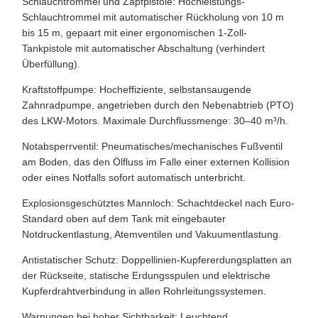
Schlauchtrommel und Zapfpistole: Hochleistungs-
Schlauchtrommel mit automatischer Rückholung von 10 m
bis 15 m, gepaart mit einer ergonomischen 1-Zoll-
Tankpistole mit automatischer Abschaltung (verhindert
Überfüllung).
Kraftstoffpumpe: Hocheffiziente, selbstansaugende
Zahnradpumpe, angetrieben durch den Nebenabtrieb (PTO)
des LKW-Motors. Maximale Durchflussmenge: 30–40 m³/h.
Notabsperrventil: Pneumatisches/mechanisches Fußventil
am Boden, das den Ölfluss im Falle einer externen Kollision
oder eines Notfalls sofort automatisch unterbricht.
Explosionsgeschütztes Mannloch: Schachtdeckel nach Euro-
Standard oben auf dem Tank mit eingebauter
Notdruckentlastung, Atemventilen und Vakuumentlastung.
Antistatischer Schutz: Doppellinien-Kupfererdungsplatten an
der Rückseite, statische Erdungsspulen und elektrische
Kupferdrahtverbindung in allen Rohrleitungssystemen.
Warnungen bei hoher Sichtbarkeit: Leuchtend