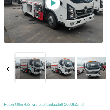
Foton Ollin 4x2 Kraftstofftankschiff 5000L/5m3