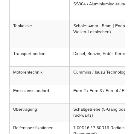
SS304 / Aluminiumlegierung)
Tankdicke
Schale: 4mm - 5mm | Endplatten
Wellen-Leitblechen)
Transportmedien
Diesel, Benzin, Erdöl, Kerosin, 
Motorentechnik
Cummins / Isuzu Technology Tu
Emissionsstandard
Euro 2 / Euro 3 / Euro 4 / Euro 5
Übertragung
Schaltgetriebe (5-Gang oder 6-
rückwärts)
Reifenspezifikationen
7.00R16 / 7.50R16 Radialstahlre
Reserverad)