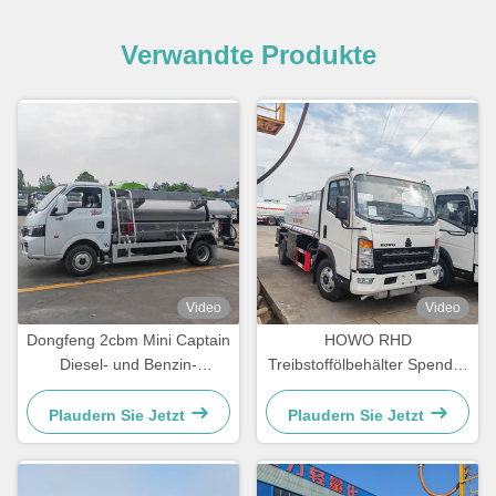
Verwandte Produkte
Video
Video
Dongfeng 2cbm Mini Captain
HOWO RHD
Diesel- und Benzin-
Treibstoffölbehälter Spender
Kraftstoffausgabewagen
Bowser Betankung
Transportfahrzeug
Plaudern Sie Jetzt
Plaudern Sie Jetzt