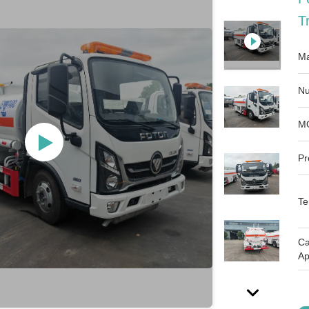
T
Ma
Nu
M
Pr
Te
Ca
Ap