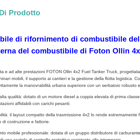
Di Prodotto
le di rifornimento di combustibile del 
erna del combustibile di Foton Ollin 4
a e ad alte prestazioni FOTON Ollin 4x2 Fuel Tanker Truck, progettata s
inari mobili, il supporto ai cantieri e la gestione della flotta logistica
fettamente la manovrabilità urbana superiore con un serbatoio robusto e
i alta qualità: dotato di un motore diesel a coppia elevata di prima class
zioni affidabili con carichi pesanti.
ità: il layout compatto della trasmissione 4x2 lo rende estremamente fle
 di costruzione e fattorie.
nto mobile professionale: dotata di un gruppo distributore di carburante
di una scatola di controllo protettiva resistente alle intemperie