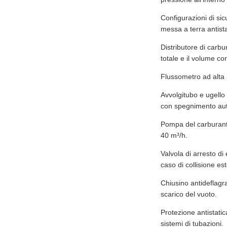
Configurazioni di sic
messa a terra antista
Distributore di carbu
totale e il volume co
Flussometro ad alta 
Avvolgitubo e ugello
con spegnimento auto
Pompa del carburante
40 m³/h.
Valvola di arresto d
caso di collisione e
Chiusino antideflagra
scarico del vuoto.
Protezione antistatic
sistemi di tubazioni.