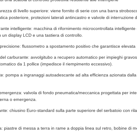
urezza di livello superiore: viene fornito di serie con una barra strobos
tica posteriore, protezioni laterali antincastro e valvole di interruzione
rante intelligente: macchina di rifornimento microcontrollata intelligen
n un display LCD e una tastiera di controllo.
precisione: flussometro a spostamento positivo che garantisce elevata 
 del carburante: avvolgitubo a recupero automatico per impieghi gravos
matico da 1 pollice (impedisce il riempimento eccessivo).
: pompa a ingranaggi autoadescante ad alta efficienza azionata dalla
i emergenza: valvola di fondo pneumatica/meccanica progettata per inte
sterna o emergenza.
nte: chiusino Euro-standard sulla parte superiore del serbatoio con ril
a: piastre di messa a terra in rame a doppia linea sul retro, bobine di mes