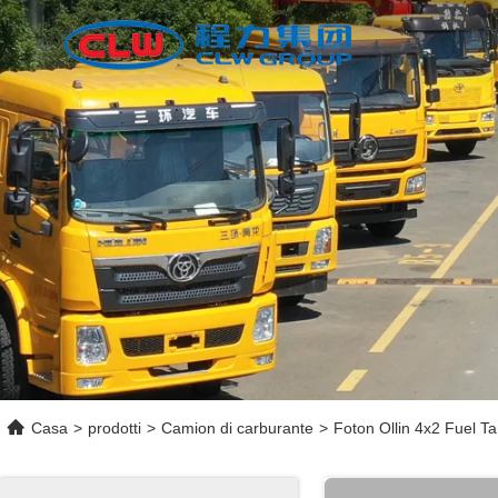
Casa
>
prodotti
>
Camion di carburante
>
Foton Ollin 4x2 Fuel T