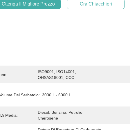
Ottenga Il Migliore Prezzo
Ora Chiacchieri
ISO9001, ISO14001, 
ione:
OHSAS18001, CCC
volume Del Serbatoio:
3000 L - 6000 L
Diesel, Benzina, Petrolio, 
 Di Media:
Cherosene
Dotato Di Erogatore Di Carburante 