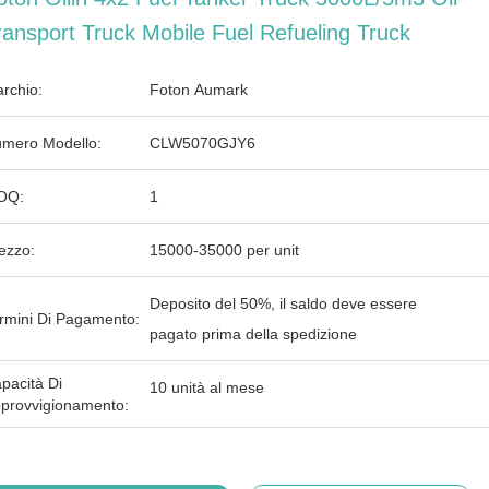
ransport Truck Mobile Fuel Refueling Truck
rchio:
Foton Aumark
mero Modello:
CLW5070GJY6
OQ:
1
ezzo:
15000-35000 per unit
Deposito del 50%, il saldo deve essere
rmini Di Pagamento:
pagato prima della spedizione
pacità Di
10 unità al mese
provvigionamento: