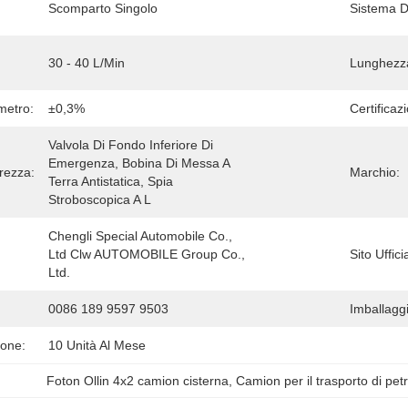
Scomparto Singolo
Sistema D
30 - 40 L/min
Lunghezza
metro:
±0,3%
Certificaz
Valvola Di Fondo Inferiore Di 
Emergenza, Bobina Di Messa A 
urezza:
Marchio:
Terra Antistatica, Spia 
Stroboscopica A L
Chengli Special Automobile Co., 
Ltd Clw AUTOMOBILE Group Co., 
Sito Uffici
Ltd.
0086 189 9597 9503
Imballaggi
ione:
10 Unità Al Mese
Foton Ollin 4x2 camion cisterna
, 
Camion per il trasporto di pet