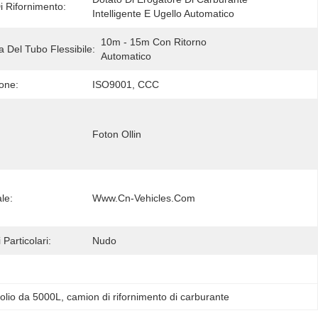
i Rifornimento:
Intelligente E Ugello Automatico
10m - 15m Con Ritorno 
 Del Tubo Flessibile:
Automatico
ione:
ISO9001, CCC
Foton Ollin
ale:
Www.cn-Vehicles.com
 Particolari:
Nudo
rolio da 5000L
, 
camion di rifornimento di carburante