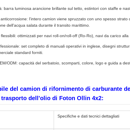
tà: barra luminosa arancione brillante sul tetto, estintori con staffe e nastr
 anticorrosione: l'intero camion viene spruzzato con uno spesso strato d
one dell'acqua salata durante il transito marittimo.
lessibili: ottimizzati per navi roll-on/roll-off (Ro-Ro), navi da carico alla
sionale: set completo di manuali operativi in ​​inglese, disegni struttura
rciale standard forniti.
M/ODM: capacità del serbatoio, scomparti, colore, logo e guida a dest
ile del camion di rifornimento di carburante d
trasporto dell'olio di Foton Ollin 4x2:
Specifiche e dati tecnici dettagliati