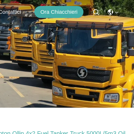
Ora Chiacchieri
Contattici
oton Ollin 4x2 Fuel Tanker Truck 5000L/5m3 Oil