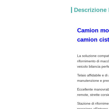
Descrizione 
Camion mobi
camion cist
La soluzione compatt
rifornimento di macch
veicolo bilancia per
Telaio affidabile e d
manutenzione e presta
Eccellente manovrabil
remote, strette corsie
Stazione di rifornime
pressione all'interno 