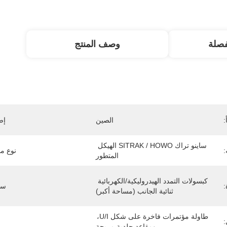
صلة
وصف المنتج
:
الصين
إص
ساينو تراك SITRAK / HOWO الهيكل 
:
نوع م
المتطور
كبسولات التمدد الهيدروليكية/الكهربائية 
:
سا
ثنائية الجانب (مساحة أكبر)
طاولة مؤتمرات فاخرة على شكل U/I، 
:
ومقاعد جلدية مريحة