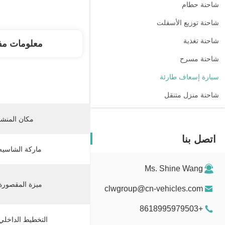
شاحنة حطام
شاحنة توزيع الأسفلت
شاحنة تغذية
معلومات مف
شاحنة مسرح
سيارة إسعاف طارئة
شاحنة منزل متنقل
مكان المنشأ
اتصل بنا
ماركة الشاسيه
Ms. Shine Wang
ميزة المقصورة
clwgroup@cn-vehicles.com
+8618995979503
التخطيط الداخلي