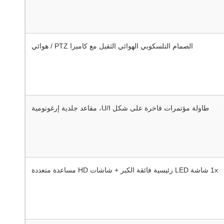
الصمام التلسكوبي الهوائي الثقيل مع كاميرا PTZ / هوائي
طاولة مؤتمرات فاخرة على شكل U/I، مقاعد جلدية إرغونومية
1x شاشة LED رئيسية فائقة الكبر + شاشات HD مساعدة متعددة