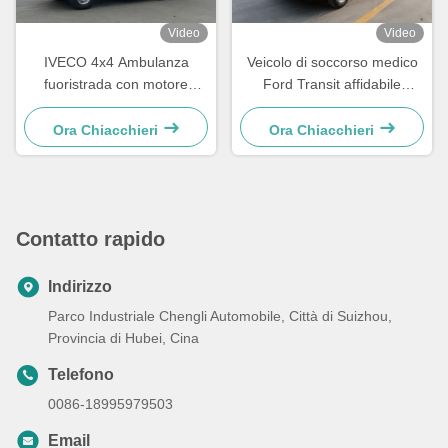
Video
Video
IVECO 4x4 Ambulanza
Veicolo di soccorso medico
fuoristrada con motore
Ford Transit affidabile
diesel turbo ad alta coppia e
progettato per la risposta
4490 kg di peso corporeo
rapida alle emergenze e i
Ora Chiacchieri
Ora Chiacchieri
per veicoli sanitari di
servizi di trasporto pazienti
emergenza Euro V / Euro VI
Contatto rapido
Indirizzo
Parco Industriale Chengli Automobile, Città di Suizhou,
Provincia di Hubei, Cina
Telefono
0086-18995979503
Email