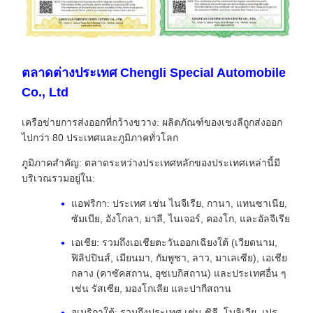
ตลาดต่างประเทศ Chengli Special Automobile
Co., Ltd
เครือข่ายการส่งออกที่กว้างขวาง: ผลิตภัณฑ์ของเชงลีถูกส่งออก
ไปกว่า 80 ประเทศและภูมิภาคทั่วโลก
ภูมิภาคสําคัญ: ตลาดระหว่างประเทศหลักของประเทศเหล่านี้มี
บริเวณรวมอยู่ใน:
แอฟริกา: ประเทศ เช่น ไนจีเรีย, กานา, แทนซาเนีย,
ซัมเบีย, อังโกลา, มาลี, ไนเจอร์, คองโก, และอัลจีเรีย
เอเชีย: รวมถึงเอเชียตะวันออกเฉียงใต้ (เวียดนาม,
ฟิลิปปินส์, เมียนมา, กัมพูชา, ลาว, มาเลเซีย), เอเชีย
กลาง (คาซัคสถาน, อุซเบกิสถาน) และประเทศอื่น ๆ
เช่น รัสเซีย, มองโกเลีย และปากีสถาน
อเมริกาใต้: รวมถึงประเทศ เช่น ชิลี, โบลิเวีย, เปรู,