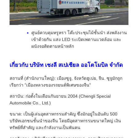
ศูนย์ควบคุมหรูหรา โต๊ะประชุมไม้ชั้นนํา ส่งพลังงาน
เข้าด้วยกัน แสง LED ระเบิดเพดานแวดล้อม และ
ผนังจอติดตามหน้าหลัก
เกี่ยวกับ บริษัท เชงลี สเปเชียล ออโตโมบิล จํากัด
สถานที่ (สํานักงานใหญ่): เมืองซูจู, จังหวัดฮูเบ่ย, จีน. ซูจูมักถูก
เรียกว่า "เมืองหลวงของรถยนต์พิเศษของจีน"
สถาบัน: ก่อตั้งในเดือนกันยายน 2004 (Chengli Special
Automobile Co., Ltd.)
ขนาด: เป็นผู้เล่นอุตสาหกรรมสําคัญ ซึ่งมักอยู่ในอันดับ 500
บริษัทเอกชนชั้นนําของจีน โดยมีอุตสาหกรรมขนาดใหญ่ เงิน
ทรัพย์ที่สําคัญ และกําลังงานเป็นพันคน