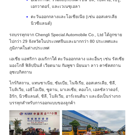
เอกวาดอร์, และเวเนซุเอลา
ตะวันออกกลางและโอเชียเนีย (เช่น ออสเตรเลีย
นิวซีแลนด์)
รถบรรทุกจาก Chengli Special Automobile Co., Ltd ได้ถูกขาย
ไปกว่า 29 จังหวัดในประเทศจีนและมากกว่า 80 ประเทศและ
ภูมิภาคในต่างประเทศ
เอเชีย แอฟริกา อเมริกาใต้ ตะวันออกกลาง และอื่นๆ เช่น รัสเซีย
มองโกลี ฟิลิปปินส์ เวียดนาม กัมพูชา มิยนมา ลาว คาซัคสถาน
อุซเบกิสถาน
ไกร์กิสถาน, แทนซาเนีย, ซัมเบีย, ไนจีเรีย, ออสเตรเลีย, ชิลี,
โบลิเวีย, เอธิโอเปีย, ซูดาน, มาเลเซีย, คองโก, เอลซัลวาดอร์,
อิรัก, นิวซีแลนด์, ชิลี, โบลิเวีย, อาร์เจนตินา และยังเป็นร่างรถ
บรรทุกสําหรับการออกแบบของลูกค้า