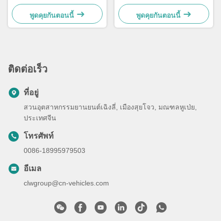
เทอร์โบชาร์จแรงบิดสูง และ
การตอบสนองฉุกเฉินอย่าง
น้ำหนักรวม 4490 กก. สำหรับ
รวดเร็วและบริการขนส่งผู้ป่วย
พูดคุยกันตอนนี้
พูดคุยกันตอนนี้
รถพยาบาลฉุกเฉิน มาตรฐาน
Euro V / Euro VI
ติดต่อเร็ว
ที่อยู่
สวนอุตสาหกรรมยานยนต์เฉิงลี่, เมืองสุยโจว, มณฑลหูเป่ย,
ประเทศจีน
โทรศัพท์
0086-18995979503
อีเมล
clwgroup@cn-vehicles.com