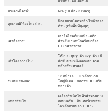
แชสซีระดับไฮเอนด์
ประเภทไดรฟ์:
6x4 (10 ล้อ / 3 เพลา)
พ็อดขยายไฮดรอลิก/ไฟฟ้าสอง
คุณสมบัติห้องโดยสาร:
ด้าน (เพิ่มพื้นที่สูงสุด)
เสายืดไสลด์แบบนิวแมติก
เสาสื่อสาร:
สำหรับงานหนักพร้อมกล้อง 
PTZ/เสาอากาศ
โต๊ะประชุมรูปตัว U/รูปตัว I ดี
เค้าโครงภายใน:
ลักซ์ เบาะหนังออกแบบตาม
หลักสรีระศาสตร์
1x หน้าจอ LED หลักขนาด
ระบบแสดงผล:
ใหญ่พิเศษ + จอภาพ HD เสริม
หลายตัว
เครื่องกำเนิดไฟฟ้าสำรองแบบ
แหล่งจ่ายไฟ:
ออนบอร์ด + อินเทอร์เฟซจ่าย
ไฟหลักภายนอก + UPS