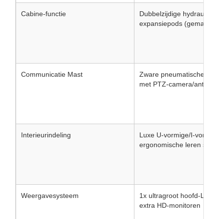
Cabine-functie
Dubbelzijdige hydraulisch
expansiepods (gemaximal
Communicatie Mast
Zware pneumatische tele
met PTZ-camera/antenn
Interieurindeling
Luxe U-vormige/I-vormige
ergonomische leren stoel
Weergavesysteem
1x ultragroot hoofd-LED
extra HD-monitoren