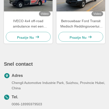
Video
Video
IVECO 4x4 off-road
Betrouwbaar Ford Transit
ambulance met een
Medisch Reddingsvoertuig
turbocharged dieselmotor
Ontworpen voor Snelle
met hoog koppel en 4490 kg
Noodhulp en
Praatje Nu
Praatje Nu
GVW voor Euro V / Euro VI
Patiëntentransportdiensten
medische hulpvoertuigen
Snel contact
Adres
Chengli Automotive Industrie Park, Suizhou, Provincie Hubei,
China
Tel.
0086-18995979503