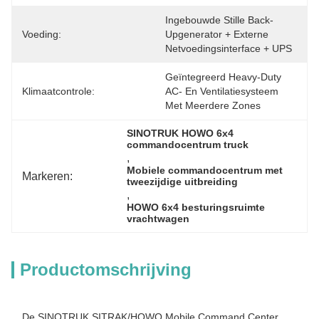
Ingebouwde Stille Back-
Voeding:
Upgenerator + Externe 
Netvoedingsinterface + UPS
Geïntegreerd Heavy-Duty 
Klimaatcontrole:
AC- En Ventilatiesysteem 
Met Meerdere Zones
SINOTRUK HOWO 6x4 
commandocentrum truck
, 
Mobiele commandocentrum met 
Markeren:
tweezijdige uitbreiding
, 
HOWO 6x4 besturingsruimte 
vrachtwagen
Productomschrijving
De SINOTRUK SITRAK/HOWO Mobile Command Center