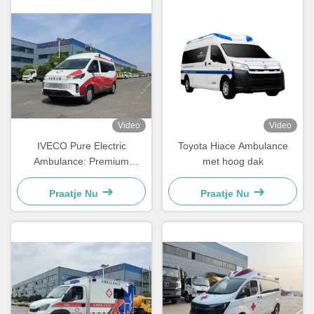
Video
Video
IVECO Pure Electric
Toyota Hiace Ambulance
Ambulance: Premium
met hoog dak
medisch ambulancevoertuig
zonder uitstoot
Praatje Nu
Praatje Nu