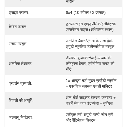
चेसिस
ड्राइव प्रकार:
6x4 (10 व्हीलर / 3 एक्सल)
डुअल-साइड हाइड्रोलिक/इलेक्ट्रिक 
केबिन फ़ीचर:
एक्सपेंशन पॉड्स (अधिकतम स्थान)
पीटीजेड कैमरा/एंटीना के साथ हेवी-
संचार मस्तूल:
ड्यूटी न्यूमेटिक टेलीस्कोपिक मस्तूल
डीलक्स यू-आकार/आई-आकार की 
आंतरिक लेआउट:
कॉन्फ्रेंस टेबल, एर्गोनोमिक चमड़े की 
सीटें
1x अल्ट्रा-बड़ी मुख्य एलईडी स्क्रीन 
प्रदर्शन प्रणाली:
+ एकाधिक सहायक एचडी मॉनिटर
ऑन-बोर्ड साइलेंट बैकअप जनरेटर + 
बिजली की आपूर्ति:
बाहरी मेन पावर इंटरफ़ेस + यूपीएस
एकीकृत हेवी-ड्यूटी मल्टी-ज़ोन एसी 
जलवायु नियंत्रण:
और वेंटिलेशन सिस्टम