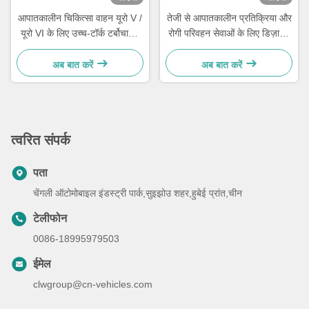
आपातकालीन चिकित्सा वाहन यूरो V /
तेजी से आपातकालीन प्रतिक्रिया और
यूरो VI के लिए उच्च-टॉर्क टर्बोचार्ज्ड
रोगी परिवहन सेवाओं के लिए डिज़ाइन
डीजल इंजन और 4490kg GVW के
किया गया विश्वसनीय फोर्ड ट्रांजिट
साथ IVECO 4x4 ऑफ-रोड एम्बुलेंस
चिकित्सा बचाव वाहन
अब बात करें
अब बात करें
त्वरित संपर्क
पता
चेंगली ऑटोमोबाइल इंडस्ट्री पार्क,सुइझोउ शहर,हुबेई प्रांत,चीन
टेलीफोन
0086-18995979503
ईमेल
clwgroup@cn-vehicles.com