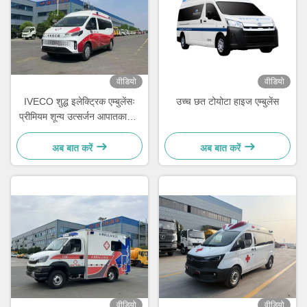
वीडियो
वीडियो
IVECO शुद्ध इलेक्ट्रिक एम्बुलेंसः
उच्च छत टोयोटा हाइज एम्बुलेंस
प्रीमियम शून्य उत्सर्जन आपातकालीन
चिकित्सा वाहन
अब बात करें
अब बात करें
वीडियो
वीडियो