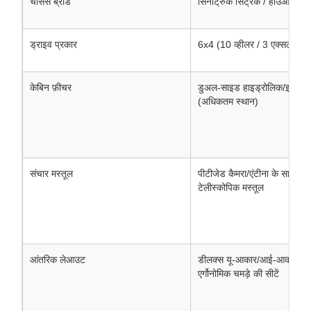
चेसिस ब्रांड
सिनोट्रुक सिट्रैक / हाउओ हाई-
ड्राइव प्रकार
6x4 (10 व्हीलर / 3 एक्सल)
केबिन फ़ीचर
डुअल-साइड हाइड्रोलिक/इलेक्ट्र
(अधिकतम स्थान)
संचार मस्तूल
पीटीजेड कैमरा/एंटीना के साथ हेवी-
टेलीस्कोपिक मस्तूल
आंतरिक लेआउट
डीलक्स यू-आकार/आई-आकार की कॉ
एर्गोनोमिक चमड़े की सीटें