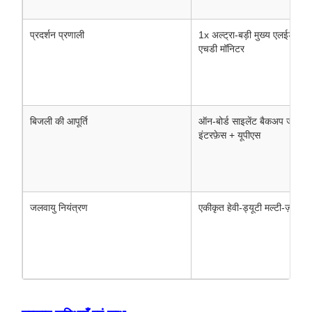
प्रदर्शन प्रणाली
1x अल्ट्रा-बड़ी मुख्य एलईडी स
एचडी मॉनिटर
बिजली की आपूर्ति
ऑन-बोर्ड साइलेंट बैकअप जनरेटर
इंटरफ़ेस + यूपीएस
जलवायु नियंत्रण
एकीकृत हेवी-ड्यूटी मल्टी-ज़ोन ए