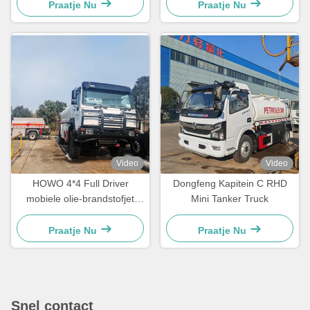
Praatje Nu
Praatje Nu
Video
Video
HOWO 4*4 Full Driver
Dongfeng Kapitein C RHD
mobiele olie-brandstofjet
Mini Tanker Truck
tanktruck
Praatje Nu
Praatje Nu
Snel contact