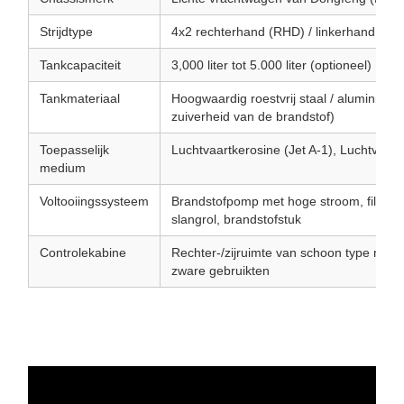
Strijdtype
4x2 rechterhand (RHD) / linkerhand (LH
Tankcapaciteit
3,000 liter tot 5.000 liter (optioneel)
Tankmateriaal
Hoogwaardig roestvrij staal / aluminium 
zuiverheid van de brandstof)
Toepasselijk
Luchtvaartkerosine (Jet A-1), Luchtvaart
medium
Voltooiingssysteem
Brandstofpomp met hoge stroom, filterse
slangrol, brandstofstuk
Controlekabine
Rechter-/zijruimte van schoon type met a
zware gebruikten