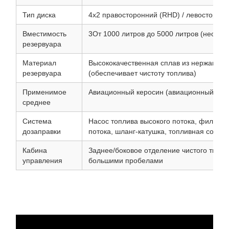
Тип диска
4x2 правосторонний (RHD) / левосторон
Вместимость
3От 1000 литров до 5000 литров (необяз
резервуара
Материал
Высококачественная сплав из нержавею
резервуара
(обеспечивает чистоту топлива)
Применимое
Авиационный керосин (авиационный А-1)
среднее
Система
Насос топлива высокого потока, фильтр-
дозаправки
потока, шланг-катушка, топливная сосна
Кабина
Заднее/боковое отделение чистого типа
управления
большими пробелами