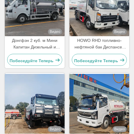
Видео
Видео
Донгфэн 2 куб. м Мини
HOWO RHD топливно-
Капитан Дизельный и
нефтяной бак Диспансер
Бензиновый Автоцистерна-
боузер заправка
топливозаправщик
транспортный грузовик
Побеседуйте Теперь
Побеседуйте Теперь
Видео
Видео