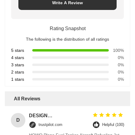
Write A Review
Rating Snapshot
The following is the distribution of all ratings
5 stars
100%
4 stars
0%
3 stars
0%
2 stars
0%
1 stars
0%
All Reviews
DESIGNER CODE
D
trustpilot.com
Helpful (100)
HOWO Plane Fuel Tanker Aircraft Refueling Jet