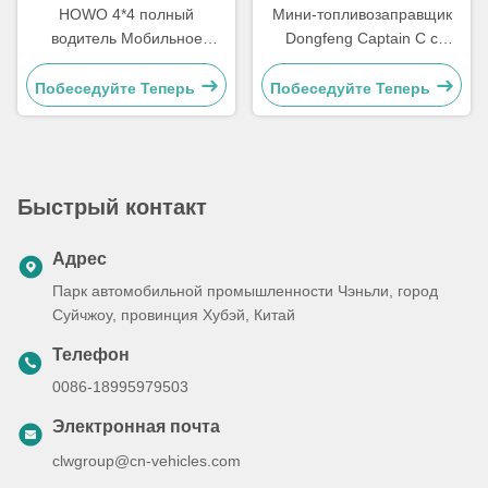
HOWO 4*4 полный
Мини-топливозаправщик
водитель Мобильное
Dongfeng Captain C с
топливное топливное
правым рулем
реактивное танкерное
Побеседуйте Теперь
Побеседуйте Теперь
грузовик
Быстрый контакт
Адрес
Парк автомобильной промышленности Чэньли, город
Суйчжоу, провинция Хубэй, Китай
Телефон
0086-18995979503
Электронная почта
clwgroup@cn-vehicles.com