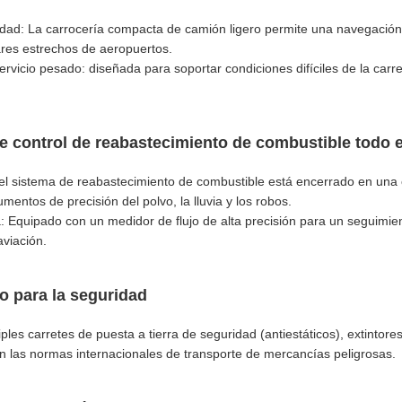
idad: La carrocería compacta de camión ligero permite una navegación f
res estrechos de aeropuertos.
rvicio pesado: diseñada para soportar condiciones difíciles de la carret
de control de reabastecimiento de combustible todo 
el sistema de reabastecimiento de combustible está encerrado en una c
umentos de precisión del polvo, la lluvia y los robos.
: Equipado con un medidor de flujo de alta precisión para un seguimie
viación.
o para la seguridad
ples carretes de puesta a tierra de seguridad (antiestáticos), extintor
n las normas internacionales de transporte de mercancías peligrosas.