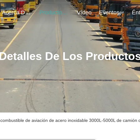
Acerca De Nosotros
Productos
Vídeo
Eventos
Detalles De Los Producto
 combustible de aviación de acero inoxidable 3000L-5000L de camión 