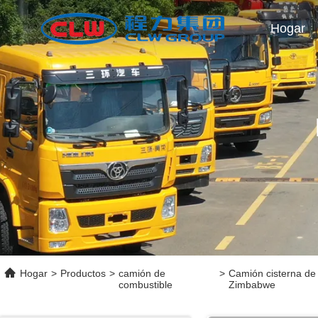
Hogar
Hogar
>
Productos
>
camión de
>
Camión cisterna de
combustible
Zimbabwe