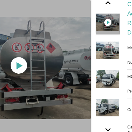
C
A
R
D
Ma
Nú
M
Pr
Co
Ca