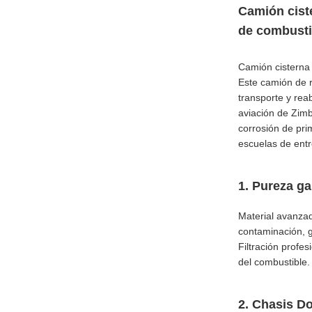
Camión cist
de combusti
Camión cisterna
Este camión de r
transporte y rea
aviación de Zimb
corrosión de pri
escuelas de ent
1. Pureza ga
Material avanzad
contaminación, 
Filtración profe
del combustible.
2. Chasis D