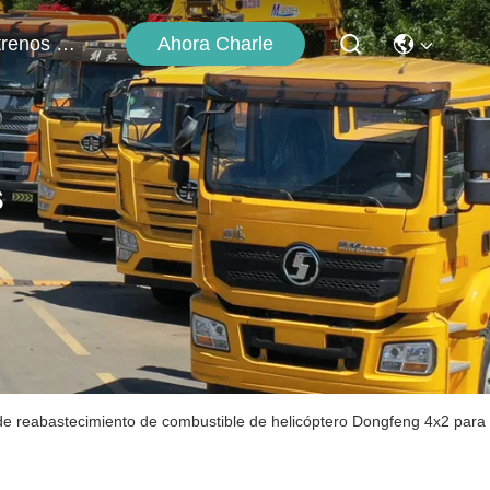
Ahora Charle
Éntrenos En Contacto Con
s
de reabastecimiento de combustible de helicóptero Dongfeng 4x2 para