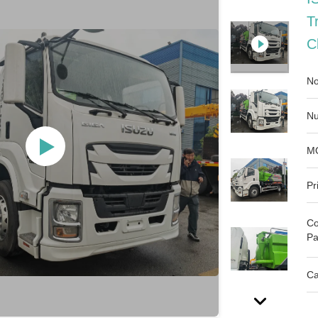
T
C
No
Nu
M
Pr
Co
Pa
Ca