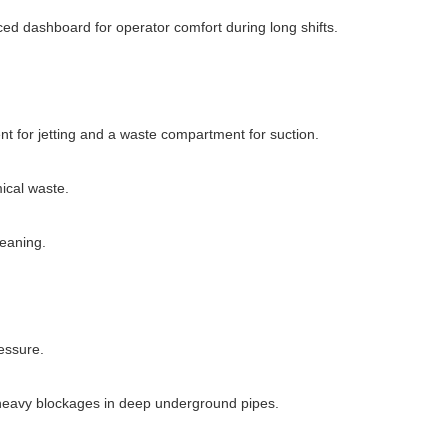
d dashboard for operator comfort during long shifts.
nt for jetting and a waste compartment for suction.
mical waste.
leaning.
essure.
g heavy blockages in deep underground pipes.