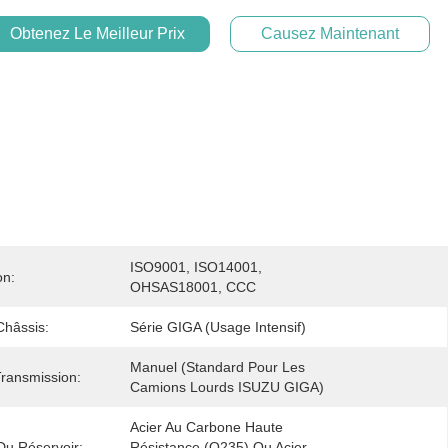
Obtenez Le Meilleur Prix
Causez Maintenant
ISO9001, ISO14001, 
on:
OHSAS18001, CCC
Châssis:
Série GIGA (usage Intensif)
Manuel (Standard Pour Les 
ransmission:
Camions Lourds ISUZU GIGA)
Acier Au Carbone Haute 
Du Réservoir:
Résistance (Q235) Ou Acier 