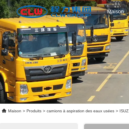
Maison
Maison
>
Produits
>
camions à aspiration des eaux usées
>
ISUZ