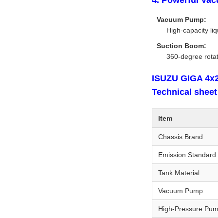
4. Powerful Va
Vacuum Pump:
High-capacity li
Suction Boom:
360-degree rotat
ISUZU GIGA 4x2
Technical sheet
Item
Chassis Brand
Emission Standard
Tank Material
Vacuum Pump
High-Pressure Pu