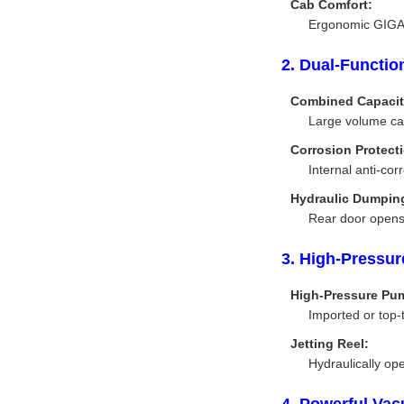
Cab Comfort:
Ergonomic GIGA c
2. Dual-Functi
Combined Capacit
Large volume car
Corrosion Protect
Internal anti-cor
Hydraulic Dumpin
Rear door opens 
3. High-Pressur
High-Pressure Pu
Imported or top-
Jetting Reel:
Hydraulically op