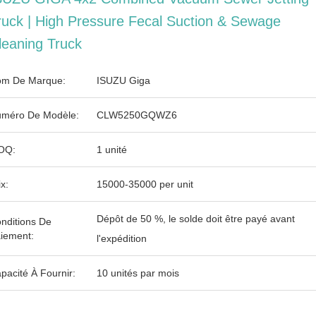
ruck | High Pressure Fecal Suction & Sewage
leaning Truck
m De Marque:
ISUZU Giga
méro De Modèle:
CLW5250GQWZ6
OQ:
1 unité
ix:
15000-35000 per unit
Dépôt de 50 %, le solde doit être payé avant
nditions De
iement:
l'expédition
pacité À Fournir:
10 unités par mois