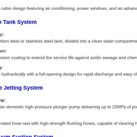
abin design featuring air conditioning, power windows, and an advance
on Tank System
y:
bon steel or stainless steel tank, divided into a clean water compartme
ion:
rosion coating to extend the service life against acidic sewage and che
g:
hydraulically with a full-opening design for rapid discharge and easy c
e Jetting System
mp:
tier domestic high-pressure plunger pump delivering up to 22MPa of pr
erated hose reel with high-strength flushing hoses, capable of clearin