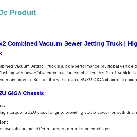
De Produit
2 Combined Vacuum Sewer Jetting Truck | Hig
k
ned Vacuum Jetting Truck is a high-performance municipal vehicle des
ushing with powerful vacuum suction capabilities, this 2-in-1 vehicle is t
ne maintenance. Built on the world-class ISUZU GIGA chassis, it ensures
ZU GIGA Chassis
ce:
high-torque ISUZU diesel engine, providing stable power for both driv
ion:
s available to suit different urban or rural road conditions.