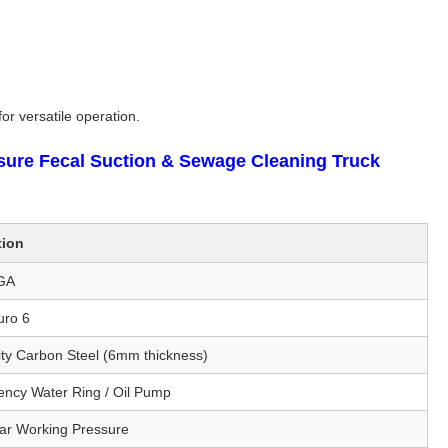
r versatile operation.
ure Fecal Suction & Sewage Cleaning Truck
tion
GA
uro 6
ity Carbon Steel (6mm thickness)
iency Water Ring / Oil Pump
ar Working Pressure