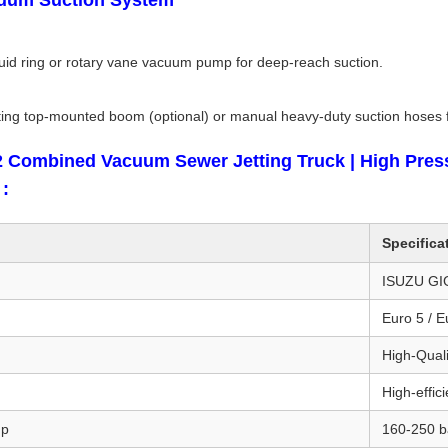
cuum Suction System
quid ring or rotary vane vacuum pump for deep-reach suction.
ing top-mounted boom (optional) or manual heavy-duty suction hoses fo
 Combined Vacuum Sewer Jetting Truck | High Press
 :
Specifica
ISUZU GI
Euro 5 / E
High-Qual
High-effic
mp
160-250 b