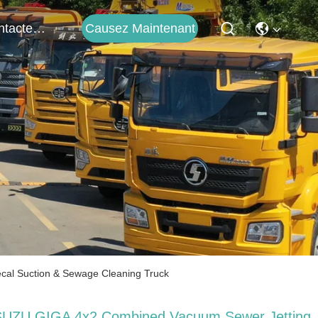
Causez Maintenant
Contactez-Nous
cal Suction & Sewage Cleaning Truck
SUZU GIGA 4x2 Combined Vacuum Sewer Jetting