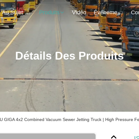
Au Sujet De Nous
Produits
Vidéo
Événements
Détails Des Produits
U GIGA 4x2 Combined Vacuum Sewer Jetting Truck | High Pressure Fe
I