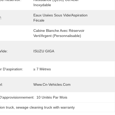
Inoxydable
Eaux Usées Sous Vide/aspiration 
2:
Fécale
Cabine Blanche Avec Réservoir 
Vert/Argent (Personnalisable)
Vide:
ISUZU GIGA
r D'aspiration:
≥ 7 Mètres
el:
Www.cn-Vehicles.com
D'approvisionnement:
10 Unités Par Mois
ion truck
, 
sewage cleaning truck with warranty