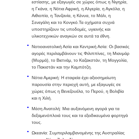
εστίασης, με εξαγωγές σε χώρες όπως η Νιγηρία,
η Γκάνα, η Νότια Αφρική, η Αλγερία, η Αγκόλα, η
Αιθιοπία, η Τανζανία, η Κένυα, το Μάλι, η
Σενεγάλη και το Κονγκό.Τα οχήματα συχνά
υποστηρίζουν τις υποδομές, υγιεινής και
υλικοτεχνικών αναγκών σε αυτά τα έθνη.
Νοτιοανατολική Ασία και Κεντρική Ασία: Οι βασικές
αγορές περιλαμβάνουν τις Φιλιππίνες, τη Μιανμάρ
(Μυρμά), το Βιετνάμ, το Καζακστάν, τη Μογγολία,
το Πακιστάν και την Καμπότζη.
Νότια Αμερική: Η εταιρεία έχει αξιοσημείωτη
παρουσία στην περιοχή αυτή, με εξαγωγές σε
χώρες όπως η Βενεζουέλα, το Περού, η Βολιβία
και η Χιλή.
Μέση Ανατολή: Μια αυξανόμενη αγορά για τα
δεξαμενόπλοιά τους και τα εξειδικευμένα φορτηγά
τους.
Ωκεανία: Συμπεριλαμβανομένης της Αυστραλίας