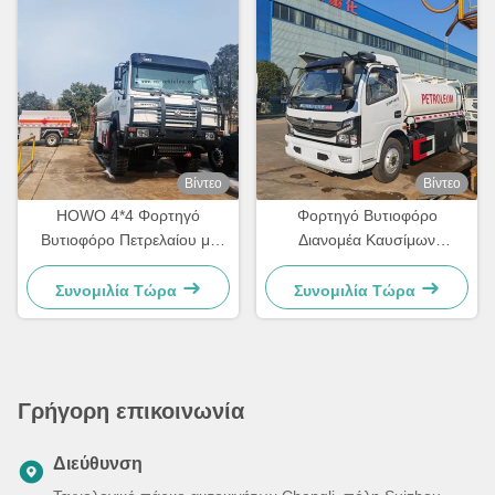
Βίντεο
Βίντεο
HOWO 4*4 Φορτηγό
Φορτηγό Βυτιοφόρο
Βυτιοφόρο Πετρελαίου με
Διανομέα Καυσίμων
Πλήρη Οδηγό
Dongfeng Captain C RHD
Mini
Συνομιλία Τώρα
Συνομιλία Τώρα
Γρήγορη επικοινωνία
Διεύθυνση