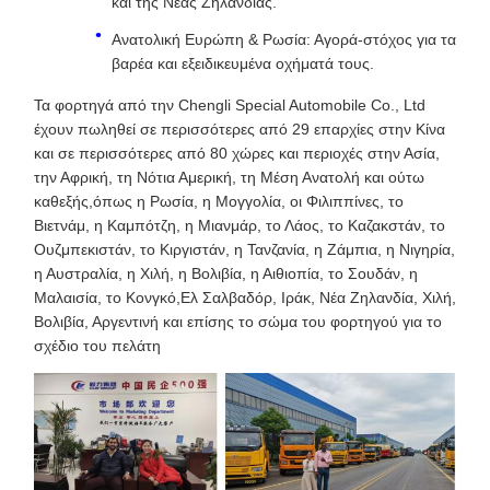
και της Νέας Ζηλανδίας.
Ανατολική Ευρώπη & Ρωσία: Αγορά-στόχος για τα
βαρέα και εξειδικευμένα οχήματά τους.
Τα φορτηγά από την Chengli Special Automobile Co., Ltd
έχουν πωληθεί σε περισσότερες από 29 επαρχίες στην Κίνα
και σε περισσότερες από 80 χώρες και περιοχές στην Ασία,
την Αφρική, τη Νότια Αμερική, τη Μέση Ανατολή και ούτω
καθεξής,όπως η Ρωσία, η Μογγολία, οι Φιλιππίνες, το
Βιετνάμ, η Καμπότζη, η Μιανμάρ, το Λάος, το Καζακστάν, το
Ουζμπεκιστάν, το Κιργιστάν, η Τανζανία, η Ζάμπια, η Νιγηρία,
η Αυστραλία, η Χιλή, η Βολιβία, η Αιθιοπία, το Σουδάν, η
Μαλαισία, το Κονγκό,Ελ Σαλβαδόρ, Ιράκ, Νέα Ζηλανδία, Χιλή,
Βολιβία, Αργεντινή και επίσης το σώμα του φορτηγού για το
σχέδιο του πελάτη