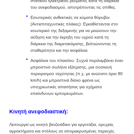
στατικού ηλεκτρικού ρεύματος κατά τη διάρκεια
του ανεφοδιασμού, αποτρέποντας τις σπίθες.
Εσωτερικές ανθεκτικές σε κύματα θόρυβοι
(Αντιεπιταχυντικές πλάκες): Εγκαθίστανται στο
εσωτερικό της δεξαμενής για να μειώσουν την
αύξηση και την έκρηξη του υγρού κατά τη
διάρκεια της διαμετακόμισης, βελτιώνοντας τη
σταθερότητα και την ασφάλεια.
Ασφάλεια του πλαισίου: Συχνά περιλαμβάνει έναν
μπροστινό σωλήνα εξάτμισης, μια συσκευή
περιορισμού ταχύτητας (π.χ. με ανώτατο όριο 80
km/h) και μπροστινά δίσκο φρένα ως
υποχρεωτικές απαιτήσεις για οχήματα
επικίνδυνων εμπορευμάτων.
Κινητή ανεφοδιαστική:
Λειτουργεί ως κινητό βενζινάδικο για εργοτάξια, ορυχεία,
αγροκτήματα και στόλους σε απομακρυσμένες περιοχές.