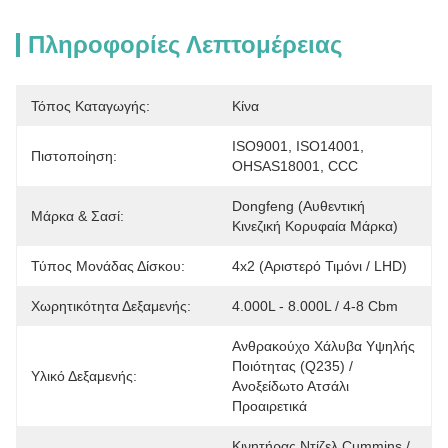
Πληροφορίες Λεπτομέρειας
Τόπος Καταγωγής:
Κίνα
ISO9001, ISO14001, 
Πιστοποίηση:
OHSAS18001, CCC
Dongfeng (Αυθεντική 
Μάρκα & Σασί:
Κινεζική Κορυφαία Μάρκα)
Τύπος Μονάδας Δίσκου:
4x2 (αριστερό Τιμόνι / LHD)
Χωρητικότητα Δεξαμενής:
4.000L - 8.000L / 4-8 Cbm
Ανθρακούχο Χάλυβα Υψηλής 
Ποιότητας (Q235) / 
Υλικό Δεξαμενής:
Ανοξείδωτο Ατσάλι 
Προαιρετικά
Κινητήρας Ντίζελ Cummins / 