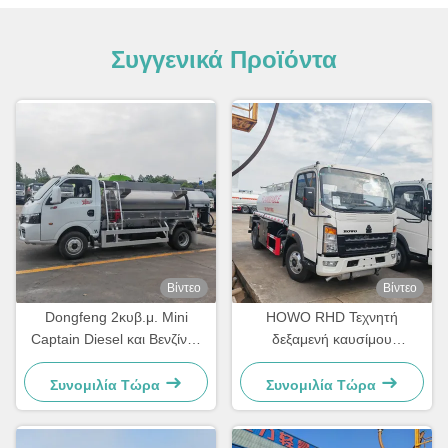
Συγγενικά Προϊόντα
Βίντεο
Βίντεο
Dongfeng 2κυβ.μ. Mini
HOWO RHD Τεχνητή
Captain Diesel και Βενζίνης
δεξαμενή καυσίμου
Φορτηγό Διανομέας
Διανεμητήρας καυσίμου
Καυσίμων
Bowser Εφοδιασμός με
Συνομιλία Τώρα
Συνομιλία Τώρα
καύσιμο Μεταφορικό
φορτηγό