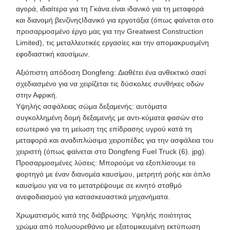
αγορά, ιδιαίτερα για τη Γκάνα.είναι ιδανικό για τη μεταφορά
και διανομή βενζίνηςΙδανικό για εργοτάξια (όπως φαίνεται στο
προσαρμοσμένο έργο μας για την Greatwest Construction
Limited), τις μεταλλευτικές εργασίες και την απομακρυσμένη
εφοδιαστική καυσίμων.
Αξιόπιστη απόδοση Dongfeng: Διαθέτει ένα ανθεκτικό σασί
σχεδιασμένο για να χειρίζεται τις δύσκολες συνθήκες οδών
στην Αφρική.
Υψηλής ασφάλειας σώμα δεξαμενής: αυτόματα
συγκολλημένη δομή δεξαμενής με αντι-κύματα φασών στο
εσωτερικό για τη μείωση της επίδρασης υγρού κατά τη
μεταφορά.και αναδιπλώσιμα χειροπέδες για την ασφάλεια του
χειριστή (όπως φαίνεται στο Dongfeng Fuel Truck (6). jpg).
Προσαρμοσμένες λύσεις: Μπορούμε να εξοπλίσουμε το
φορτηγό με έναν διανομέα καυσίμου, μετρητή ροής και όπλο
καυσίμου για να το μετατρέψουμε σε κινητό σταθμό
ανεφοδιασμού για κατασκευαστικά μηχανήματα.
Χρωματισμός κατά της διάβρωσης: Υψηλής ποιότητας
χρώμα από πολυουρεθάνιο με εξατομικευμένη εκτύπωση