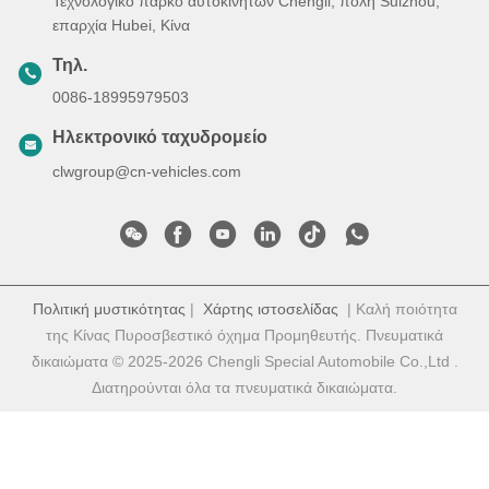
Τεχνολογικό πάρκο αυτοκινήτων Chengli, πόλη Suizhou,
επαρχία Hubei, Κίνα
Τηλ.
0086-18995979503
Ηλεκτρονικό ταχυδρομείο
clwgroup@cn-vehicles.com
Πολιτική μυστικότητας
|
Χάρτης ιστοσελίδας
| Καλή ποιότητα
της Κίνας Πυροσβεστικό όχημα Προμηθευτής. Πνευματικά
δικαιώματα © 2025-2026 Chengli Special Automobile Co.,Ltd .
Διατηρούνται όλα τα πνευματικά δικαιώματα.