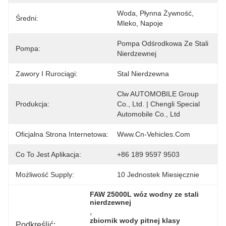
Woda, Płynna Żywność, 
Średni:
Mleko, Napoje
Pompa Odśrodkowa Ze Stali 
Pompa:
Nierdzewnej
Zawory I Rurociągi:
Stal Nierdzewna
Clw AUTOMOBILE Group 
Produkcja:
Co., Ltd. | Chengli Special 
Automobile Co., Ltd
Oficjalna Strona Internetowa:
Www.cn-Vehicles.com
Co To Jest Aplikacja:
+86 189 9597 9503
Możliwość Supply:
10 Jednostek Miesięcznie
FAW 25000L wóz wodny ze stali 
nierdzewnej
, 
zbiornik wody pitnej klasy 
Podkreślić: