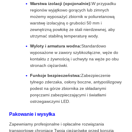
Warstwa izolacji (opcjonalnie):
W przypadku
regionów wyjątkowo gorących lub zimnych
możemy wyposażyć zbiornik w poliuretanową
warstwę izolacyjną o grubości 50 mm i
zewnętrzną powłokę ze stali nierdzewnej, aby
utrzymać stabilną temperaturę wody.
Wyloty i armatura wodna:
Standardowo
wyposażone w zawory szybkozłączne, węże do
kontaktu z żywnością i uchwyty na węże po obu
stronach ciężarówki.
Funkcje bezpieczeństwa:
Zabezpieczenie
tylnego zderzaka, osłony boczne, antypoślizgowy
podest na górze zbiornika ze składanymi
poręczami zabezpieczającymi i światłami
ostrzegawczymi LED.
Pakowanie i wysyłka
Zapewniamy profesjonalne i opłacalne rozwiązania
transportowe chroniące Twoją ciężarówkę przed korozją