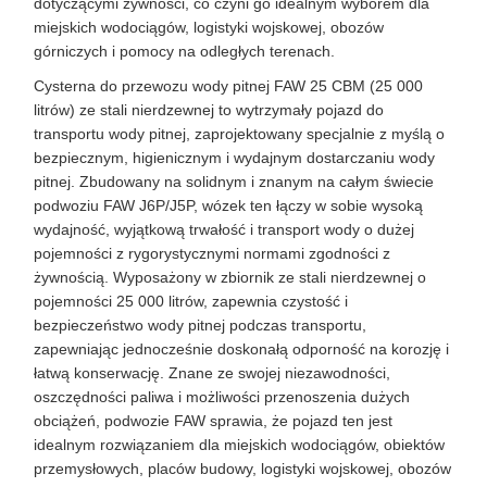
dotyczącymi żywności, co czyni go idealnym wyborem dla
miejskich wodociągów, logistyki wojskowej, obozów
górniczych i pomocy na odległych terenach.
Cysterna do przewozu wody pitnej FAW 25 CBM (25 000
litrów) ze stali nierdzewnej to wytrzymały pojazd do
transportu wody pitnej, zaprojektowany specjalnie z myślą o
bezpiecznym, higienicznym i wydajnym dostarczaniu wody
pitnej. Zbudowany na solidnym i znanym na całym świecie
podwoziu FAW J6P/J5P, wózek ten łączy w sobie wysoką
wydajność, wyjątkową trwałość i transport wody o dużej
pojemności z rygorystycznymi normami zgodności z
żywnością. Wyposażony w zbiornik ze stali nierdzewnej o
pojemności 25 000 litrów, zapewnia czystość i
bezpieczeństwo wody pitnej podczas transportu,
zapewniając jednocześnie doskonałą odporność na korozję i
łatwą konserwację. Znane ze swojej niezawodności,
oszczędności paliwa i możliwości przenoszenia dużych
obciążeń, podwozie FAW sprawia, że ​​pojazd ten jest
idealnym rozwiązaniem dla miejskich wodociągów, obiektów
przemysłowych, placów budowy, logistyki wojskowej, obozów