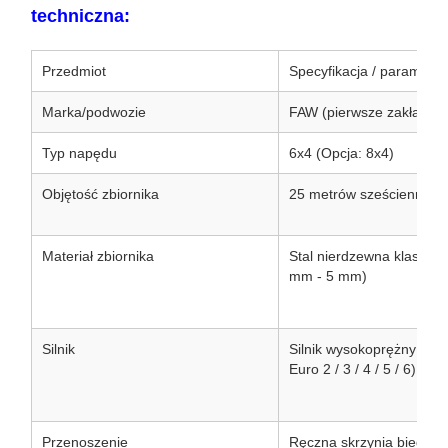
techniczna:
Przedmiot
Specyfikacja / parametr
Marka/podwozie
FAW (pierwsze zakłady
Typ napędu
6x4 (Opcja: 8x4)
Objętość zbiornika
25 metrów sześciennych /
Materiał zbiornika
Stal nierdzewna klasy s
mm - 5 mm)
Silnik
Silnik wysokoprężny FAW
Euro 2 / 3 / 4 / 5 / 6)
Przenoszenie
Ręczna skrzynia biegów