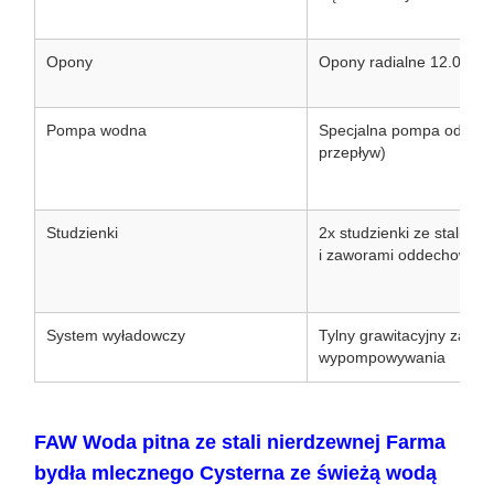
Opony
Opony radialne 12.00R2
Pompa wodna
Specjalna pompa odśrodk
przepływ)
Studzienki
2x studzienki ze stali n
i zaworami oddechowymi
System wyładowczy
Tylny grawitacyjny zawó
wypompowywania
FAW Woda pitna ze stali nierdzewnej Farma
bydła mlecznego Cysterna ze świeżą wodą