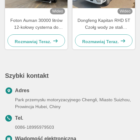
Wideo
Wideo
Foton Auman 30000 litrów
Dongfeng Kapitan RHD 5T
12-kołowy cysterna do
Czołg wody ze stali
dystrybucji wody SS304
nierdzewnej 8000 litrów
Rozmawiaj Teraz.
Rozmawiaj Teraz.
Szybki kontakt
Adres
Park przemysłu motoryzacyjnego Chengli, Miasto Suizhou,
Prowincja Hubei, Chiny
Tel.
0086-18995979503
Wiadomość elektroniczna