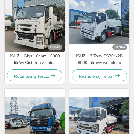
Wideo
Wideo
ISUZU Giga 16cbm 16000
ISUZU 3 Tony SS304-2B
litrów Cisterna ze stali
8000 Litrowy wózek do
nierdzewnej do transportu
rozpylania wody
wody pitnej
Rozmawiaj Teraz.
Rozmawiaj Teraz.