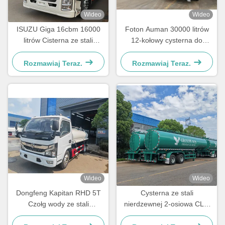
Wideo
Wideo
ISUZU Giga 16cbm 16000
Foton Auman 30000 litrów
litrów Cisterna ze stali
12-kołowy cysterna do
nierdzewnej do transportu
dystrybucji wody SS304
wody pitnej
Rozmawiaj Teraz.
Rozmawiaj Teraz.
Wideo
Wideo
Dongfeng Kapitan RHD 5T
Cysterna ze stali
Czołg wody ze stali
nierdzewnej 2-osiowa CLW
nierdzewnej 8000 litrów
do przewozu wody pitnej,