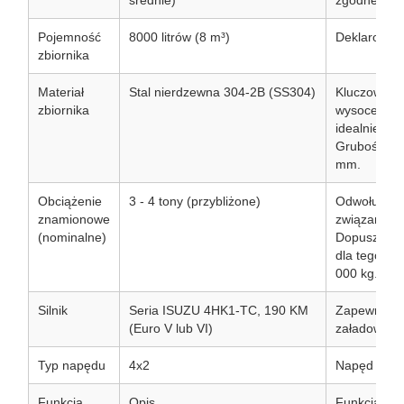
średnie)
zgodne ze 
Pojemność
8000 litrów (8 m³)
Deklarowan
zbiornika
Materiał
Stal nierdzewna 304-2B (SS304)
Kluczowa ce
zbiornika
wysoce odpo
idealnie nad
Grubość zbi
mm.
Obciążenie
3 - 4 tony (przybliżone)
Odwołuje si
znamionowe
związanego 
(nominalne)
Dopuszczal
dla tego mo
000 kg.
Silnik
Seria ISUZU 4HK1-TC, 190 KM
Zapewnia wy
(Euro V lub VI)
załadowanej
Typ napędu
4x2
Napęd na d
Funkcja
Opis
Funkcja