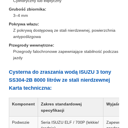
Cylindryczny lub eliptyczny
Grubość zbiornika:
3–4 mm
Pokrywa włazu:
Z pokrywą dostępową ze stali nierdzewnej, powierzchnia
antypoślizgowa
Przegrody wewnętrzne:
Przegrody falochronowe zapewniające stabilność podczas
jazdy
Cysterna do zraszania wodą ISUZU 3 tony
SS304-2B 8000 litrów ze stali nierdzewnej
Karta techniczna:
Komponent
Zakres standardowej
Wyjaśnieni
specyfikacji
Podwozie
Seria ISUZU ELF / 700P (lekkie/
Zapewnia ni