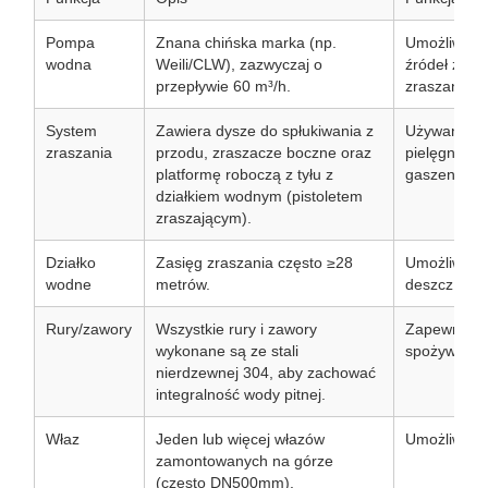
Pompa
Znana chińska marka (np.
Umożliwia 
wodna
Weili/CLW), zazwyczaj o
źródeł zewn
przepływie 60 m³/h.
zraszania.
System
Zawiera dysze do spłukiwania z
Używany do 
zraszania
przodu, zraszacze boczne oraz
pielęgnacji 
platformę roboczą z tyłu z
gaszenia po
działkiem wodnym (pistoletem
zraszającym).
Działko
Zasięg zraszania często ≥28
Umożliwia r
wodne
metrów.
deszcz, mża
Rury/zawory
Wszystkie rury i zawory
Zapewnia, że
wykonane są ze stali
spożywczej.
nierdzewnej 304, aby zachować
integralność wody pitnej.
Właz
Jeden lub więcej włazów
Umożliwia i
zamontowanych na górze
(często DN500mm).