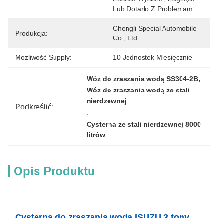
Lub Dotarło Z Problemam
Chengli Special Automobile 
Produkcja:
Co., Ltd
Możliwość Supply:
10 Jednostek Miesięcznie
, 
Wóz do zraszania wodą SS304-2B
Wóz do zraszania wodą ze stali 
nierdzewnej
Podkreślić:
, 
Cysterna ze stali nierdzewnej 8000 
litrów
Opis Produktu
Cysterna do zraszania wodą ISUZU 3 tony