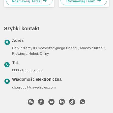
ciężka, naczepa
Rozmawiaj Teraz.
Rozmawiaj Teraz.
Szybki kontakt
Adres
Park przemysłu motoryzacyjnego Chengli, Miasto Suizhou,
Prowincja Hubei, Chiny
Tel.
0086-18995979503
Wiadomość elektroniczna
clwgroup@cn-vehicles.com