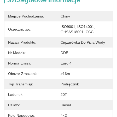
Szczegółowe Informacje
Miejsce Pochodzenia:
Chiny
ISO9001, ISO14001, 
Orzecznictwo:
OHSAS18001, CCC
Nazwa Produktu:
Ciężarówka Do Picia Wody
Nr Modelu:
DDE
Norma Emisji:
Euro 4
Obszar Zraszania:
>16m
Typ Transmisji:
Podręcznik
Ładunek:
20T
Paliwo:
Diesel
Koło Napędowe:
4×2