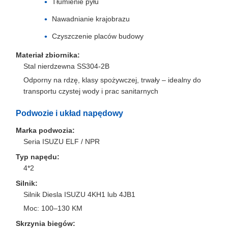
Tłumienie pyłu
Nawadnianie krajobrazu
Czyszczenie placów budowy
Materiał zbiornika:
Stal nierdzewna SS304-2B
Odporny na rdzę, klasy spożywczej, trwały – idealny do
transportu czystej wody i prac sanitarnych
Podwozie i układ napędowy
Marka podwozia:
Seria ISUZU ELF / NPR
Typ napędu:
4*2
Silnik:
Silnik Diesla ISUZU 4KH1 lub 4JB1
Moc: 100–130 KM
Skrzynia biegów: