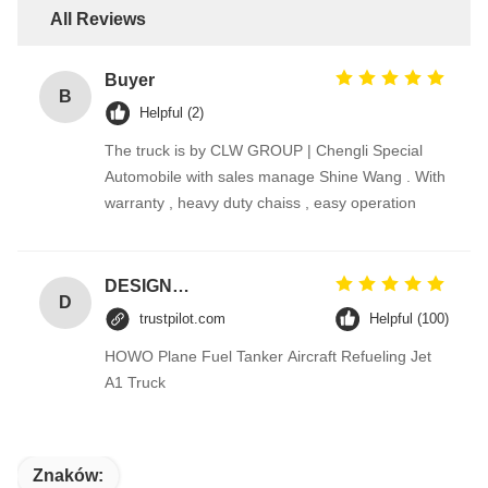
All Reviews
Buyer
B
Helpful (2)
The truck is by CLW GROUP | Chengli Special
Automobile with sales manage Shine Wang . With
warranty , heavy duty chaiss , easy operation
DESIGNER CODE
D
trustpilot.com
Helpful (100)
HOWO Plane Fuel Tanker Aircraft Refueling Jet
A1 Truck
Znaków: