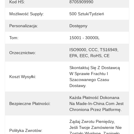
Kod HS:
8705909990
Możliwość Supply:
500 Sztuk/tydzień
Personalizacja:
Dostępny
Tom:
15001 - 30000L
ISO9000, CCC, TS16949, 
Orzecznictwo:
EPA, EEC, RoHS, CE
Skontaktuj Się Z Dostawcą 
W Sprawie Frachtu I 
Koszt Wysyłki:
Szacowanego Czasu 
Dostawy.
Każda Płatność Dokonana 
Bezpieczne Płatności:
Na Made-In-China.com Jest 
Chroniona Przez Platformę.
Żądaj Zwrotu Pieniędzy, 
Jeśli Twoje Zamówienie Nie 
Polityka Zwrotów:
Zostało Wysłane, Zaginęło 