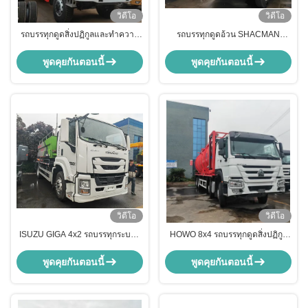
วิดีโอ
วิดีโอ
รถบรรทุกดูดสิ่งปฏิกูลและทำความ
รถบรรทุกดูดอ้วน SHACMAN
สะอาดท่อระบายน้ำ Shacman
H3000 10-15CBM ประสิทธิภาพสูง
F3000 พร้อมหัวฉีดน้ำแรงดันสูง
สําหรับการทําความสะอาดถัง septic
พูดคุยกันตอนนี้
พูดคุยกันตอนนี้
วิดีโอ
วิดีโอ
ISUZU GIGA 4x2 รถบรรทุกระบาย
HOWO 8x4 รถบรรทุกดูดสิ่งปฏิกูล
น้ําระบายน้ําระบายน้ํากระบวนการ
20 ตัน 20000 ลิตร 20000 ลิตร รถ
รวม
บรรทุกดูดสิ่งปฏิกูลแบบสุญญากาศ
พูดคุยกันตอนนี้
พูดคุยกันตอนนี้
ทำความสะอาดถังบำบัดน้ำเสีย