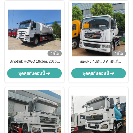
วิดีโอ
วิดีโอ
Sinotruk HOWO 18cbm, 20cbm
ทองเฟง กัปตัน D คัมมินส์
10 ล้อ 6X4 400HP 20cbm รถ
เครื่องยนต์ Vakuum การเย็บ ถังน้ํา
บรรทุกถัง Septic
เสีย รถบรรทุกดูดขี้
พูดคุยกันตอนนี้
พูดคุยกันตอนนี้