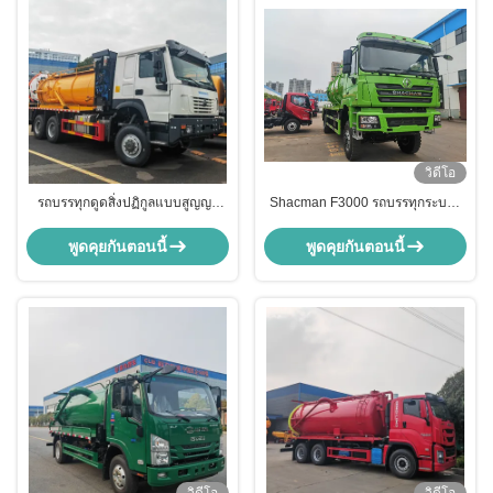
วิดีโอ
รถบรรทุกดูดสิ่งปฏิกูลแบบสูญญา
Shacman F3000 รถบรรทุกระบาย
กาศ ขับเคลื่อน 6*6 ทุกล้อ HOWO
น้ําเสียและขี้ขี้
พร้อมถังทำความสะอาดและฉีดน้ำ
พูดคุยกันตอนนี้
พูดคุยกันตอนนี้