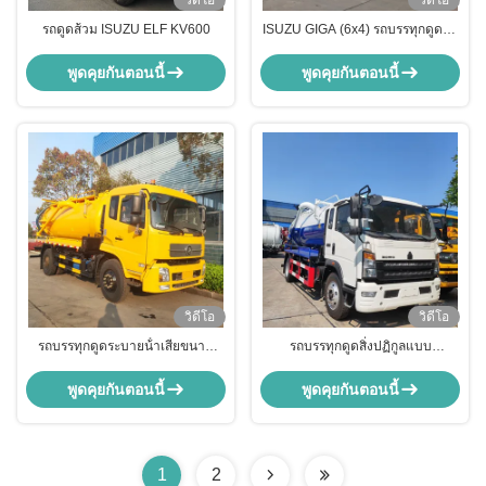
วิดีโอ
วิดีโอ
รถดูดส้วม ISUZU ELF KV600
ISUZU GIGA (6x4) รถบรรทุกดูดน้ํา
เสีย
พูดคุยกันตอนนี้
พูดคุยกันตอนนี้
วิดีโอ
วิดีโอ
รถบรรทุกดูดระบายน้ําเสียขนาด
รถบรรทุกดูดสิ่งปฏิกูลแบบ
หนัก
สุญญากาศ Sinotruck HOWO, รถ
บรรทุกถังบำบัดน้ำเสีย 6000 ลิตร
พูดคุยกันตอนนี้
พูดคุยกันตอนนี้
1
2