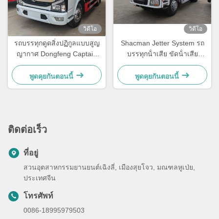
วิดีโอ
วิดีโอ
รถบรรทุกดูดสิ่งปฏิกูลแบบสูญ
Shacman Jetter System รถ
ญากาศ Dongfeng Captain
บรรทุกน้ําเสีย ขัดน้ําเสีย
RHD ขนาด 5000 ลิตร
240hp
พูดคุยกันตอนนี้
พูดคุยกันตอนนี้
ติดต่อเร็ว
ที่อยู่
สวนอุตสาหกรรมยานยนต์เฉิงลี่, เมืองสุยโจว, มณฑลหูเป่ย,
ประเทศจีน
โทรศัพท์
0086-18995979503