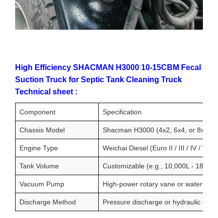
High Efficiency SHACMAN H3000 10-15CBM Fecal
Suction Truck for Septic Tank Cleaning Truck
Technical sheet :
Component
Specification
Chassis Model
Shacman H3000 (4x2, 6x4, or 8x4 con
Engine Type
Weichai Diesel (Euro II / III / IV / V)
Tank Volume
Customizable (e.g., 10,000L - 18,000
Vacuum Pump
High-power rotary vane or water-rin
Discharge Method
Pressure discharge or hydraulic gravit