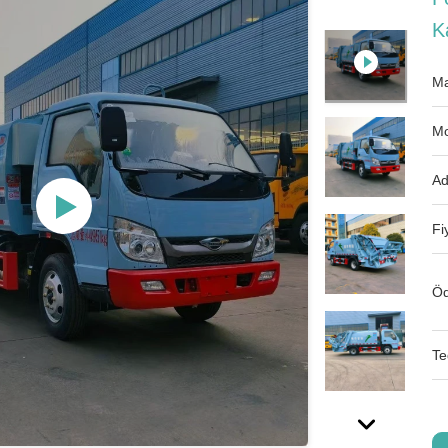
K
Ma
Mo
Ad
Fi
Öd
Te