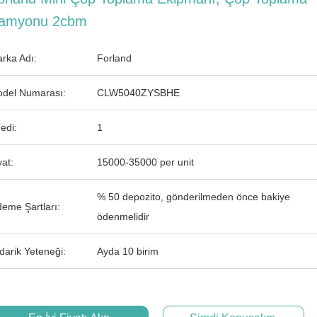
amyonu 2cbm
rka Adı:
Forland
del Numarası:
CLW5040ZYSBHE
edi:
1
yat:
15000-35000 per unit
% 50 depozito, gönderilmeden önce bakiye
eme Şartları:
ödenmelidir
darik Yeteneği:
Ayda 10 birim