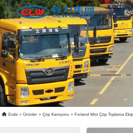
Ev
Evde
>
Ürünler
>
Çöp Kamyonu
>
Forland Mini Çöp Toplama Ek