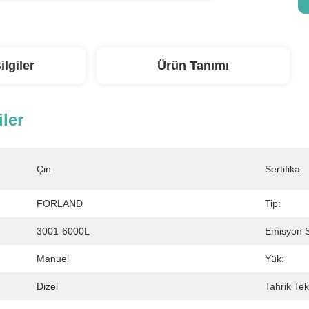
ilgiler
Ürün Tanımı
iler
Çin
Sertifika:
FORLAND
Tip:
3001-6000L
Emisyon S
Manuel
Yük:
Dizel
Tahrik Tek