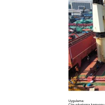
Uygulama:
Çöp sıkıştırma kamyonu (ç