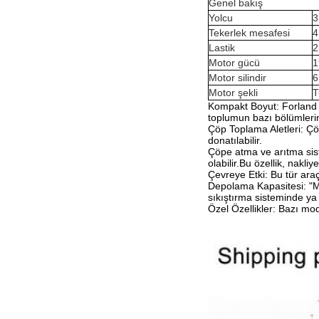
Genel bakış
Yolcu
3
Tekerlek mesafesi
4
Lastik
2
Motor gücü
1
Motor silindir
6
Motor şekli
T
Kompakt Boyut: Forland M
toplumun bazı bölümlerin
Çöp Toplama Aletleri: Çö
donatılabilir.
Çöpe atma ve arıtma siste
olabilir.Bu özellik, nakl
Çevreye Etki: Bu tür araç
Depolama Kapasitesi: "Mi
sıkıştırma sisteminde ya d
Özel Özellikler: Bazı mod