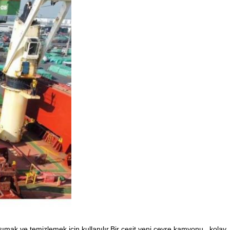
şımak ve temizlemek için kullanılır.Bir çeşit yeni çevre kamyonu., kolay,