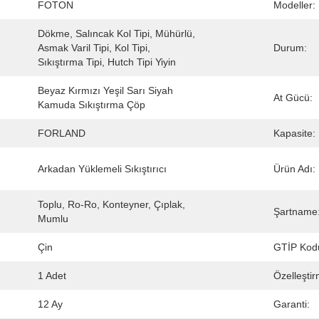
FOTON
Modeller:
Dökme, Salıncak Kol Tipi, Mühürlü, 
Asmak Varil Tipi, Kol Tipi, 
Durum:
Sıkıştırma Tipi, Hutch Tipi Yiyin
Beyaz Kırmızı Yeşil Sarı Siyah 
At Gücü:
Kamuda Sıkıştırma Çöp
FORLAND
Kapasite:
Arkadan Yüklemeli Sıkıştırıcı
Ürün Adı:
Toplu, Ro-Ro, Konteyner, Çıplak, 
Şartname
Mumlu
Çin
GTİP Kod
1 Adet
Özelleştir
12 Ay
Garanti: