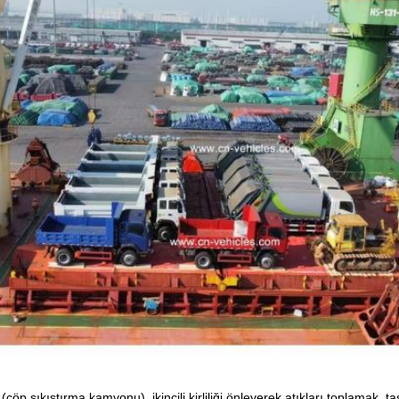
öp sıkıştırma kamyonu), ikincili kirliliği önleyerek atıkları toplamak, ta