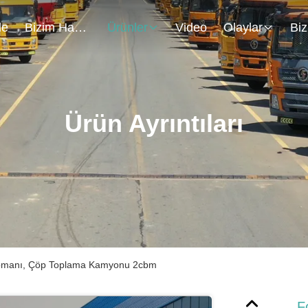
de
Bizim Hakkımızda
Ürünler
Video
Olaylar
Ürün Ayrıntıları
ipmanı, Çöp Toplama Kamyonu 2cbm
F