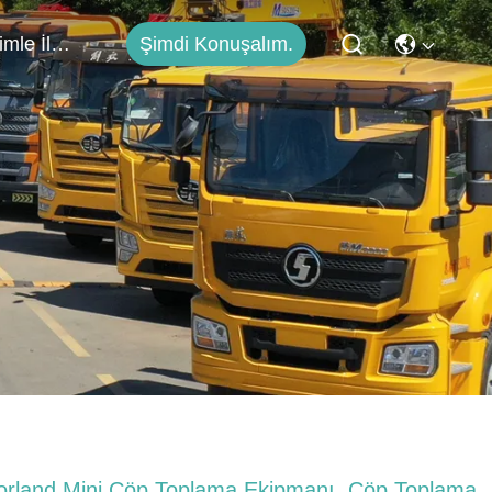
Şimdi Konuşalım.
Bizimle İletişim
orland Mini Çöp Toplama Ekipmanı, Çöp Toplama