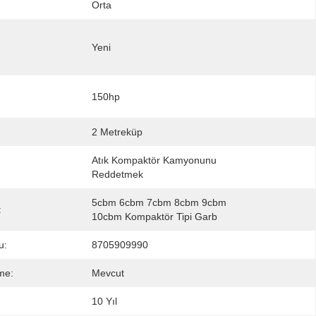
Orta
Yeni
150hp
2 Metreküp
Atık Kompaktör Kamyonunu 
Reddetmek
5cbm 6cbm 7cbm 8cbm 9cbm 
:
10cbm Kompaktör Tipi Garb
u:
8705909990
me:
Mevcut
10 Yıl