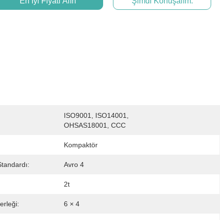
En İyi Fiyatı Alın
Şimdi Konuşalım.
ISO9001, ISO14001, 
OHSAS18001, CCC
Kompaktör
tandardı:
Avro 4
2t
erleği:
6 × 4