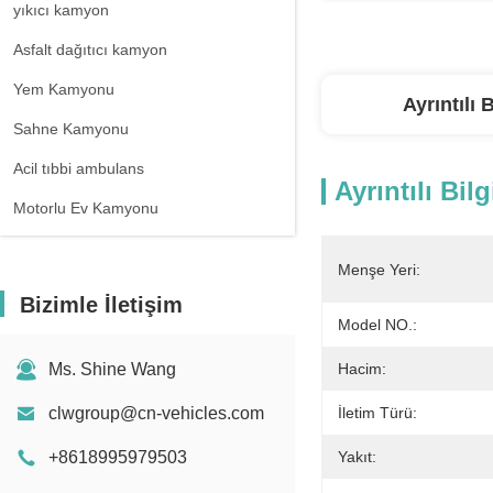
yıkıcı kamyon
Asfalt dağıtıcı kamyon
Yem Kamyonu
Ayrıntılı B
Sahne Kamyonu
Acil tıbbi ambulans
Ayrıntılı Bilg
Motorlu Ev Kamyonu
Menşe Yeri:
Bizimle İletişim
Model NO.:
Ms. Shine Wang
Hacim:
clwgroup@cn-vehicles.com
İletim Türü:
+8618995979503
Yakıt: