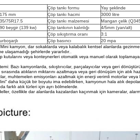
Çöp tankı formu
Yay şeklinde
175 mm
Çöp tankı hacmi
3000 litre
35/75R17.5
Çöp tankı malzemesi
Mangan çelik (Q34
90 beygir (139 kw)
Çöp tankının kalınlığı
4/5mm (yan/alt)
Çöp sıkıştırma oranı
3:1
urboşarjlı
Çöp basıncı
20 mpa
ini kamyon, dar sokaklarda veya kalabalık kentsel alanlarda gezinmek 
e ulaşamadığı şehirlerde yararlıdır..
p kutularını veya konteynerleri otomatik veya manuel olarak toplamaya y
mi: Bazı kamyonlarda, sıkıştırıcılar, parçalayıcılar veya geri dönüştürül
iye sırasında atıkların miktarını azaltmaya veya geri dönüşüm için atık h
lar, muhtemelen emisyonları azaltmak için enerji verimli motorlar veya hi
ni" daha küçük bir boyutu ima edebilirken, kamyonun hala atık depolama
a farklı atık türleri için ayrı bölmelerde.
eller, özellikle dar alanlarda kazalardan kaçınmak için kameralar, alarmla