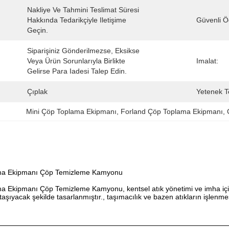
Nakliye Ve Tahmini Teslimat Süresi 
Hakkında Tedarikçiyle Iletişime 
Güvenli Ö
Geçin.
Siparişiniz Gönderilmezse, Eksikse 
:
Veya Ürün Sorunlarıyla Birlikte 
Imalat:
Gelirse Para Iadesi Talep Edin.
Çıplak
Yetenek T
Mini Çöp Toplama Ekipmanı
, 
Forland Çöp Toplama Ekipmanı
, 
ama Ekipmanı Çöp Temizleme Kamyonu
 Ekipmanı Çöp Temizleme Kamyonu, kentsel atık yönetimi ve imha için ku
şıyacak şekilde tasarlanmıştır., taşımacılık ve bazen atıkların işlenmesi