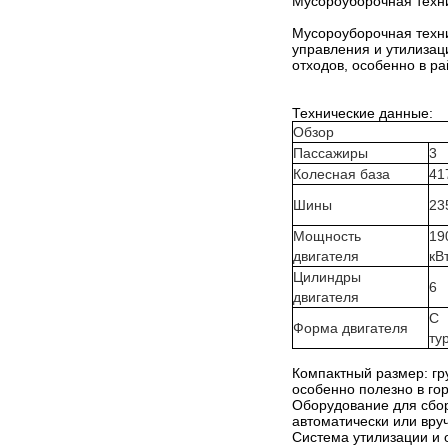
Мусороуборочная техни
Мусороуборочная техни
управления и утилизаци
отходов, особенно в р
Технические данные:
Обзор
Пассажиры
3
Колесная база
41
Шины
23
Мощность
19
двигателя
кВ
Цилиндры
6
двигателя
С
Форма двигателя
ту
Компактный размер: гр
особенно полезно в го
Оборудование для сбор
автоматически или вру
Система утилизации и 