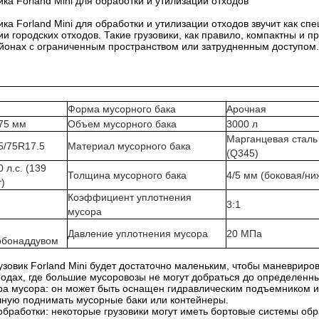
ка Forland Mini для обработки и утилизации отходов
ка Forland Mini для обработки и утилизации отходов звучит как с
и городских отходов. Такие грузовики, как правило, компактны и п
айонах с ограниченным пространством или затрудненным доступом.
Форма мусорного бака
Арочная
75 мм
Объем мусорного бака
3000 л
Марганцевая сталь
5/75R17.5
Материал мусорного бака
(Q345)
0 л.с. (139
Толщина мусорного бака
4/5 мм (боковая/ни
т)
Коэффициент уплотнения
3:1
мусора
Давление уплотнения мусора
20 МПа
рбонаддувом
узовик Forland Mini будет достаточно маленьким, чтобы маневрир
родах, где большие мусоровозы не могут добраться до определенн
а мусора: он может быть оснащен гидравлическим подъемником ил
чную поднимать мусорные баки или контейнеры.
обработки: некоторые грузовики могут иметь бортовые системы обр