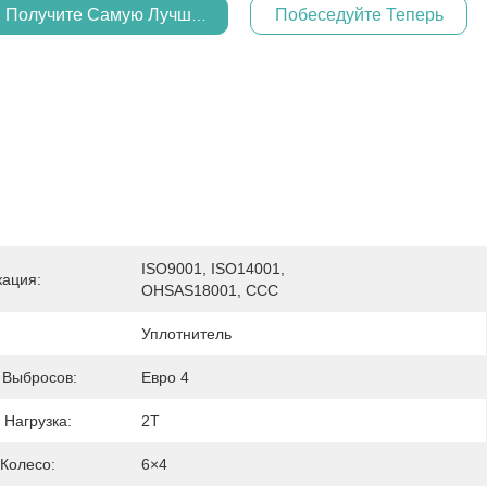
Получите Самую Лучшую Цену
Побеседуйте Теперь
ISO9001, ISO14001, 
ация:
OHSAS18001, CCC
Уплотнитель
 Выбросов:
Евро 4
 Нагрузка:
2T
Колесо:
6×4