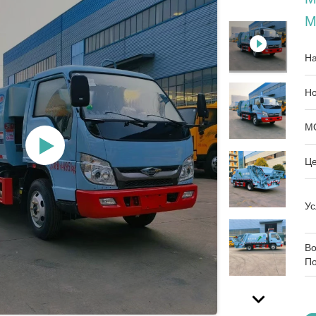
М
На
Но
M
Це
Ус
Во
По