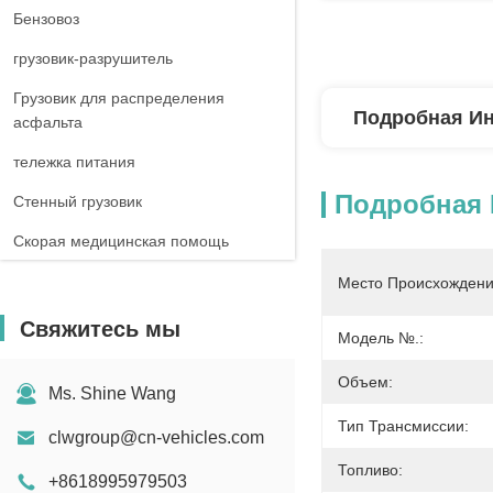
Бензовоз
грузовик-разрушитель
Грузовик для распределения
Подробная И
асфальта
тележка питания
Подробная
Стенный грузовик
Скорая медицинская помощь
Автодом-грузовик
Место Происхождени
Свяжитесь мы
Модель №.:
Объем:
Ms. Shine Wang
Тип Трансмиссии:
clwgroup@cn-vehicles.com
Топливо:
+8618995979503