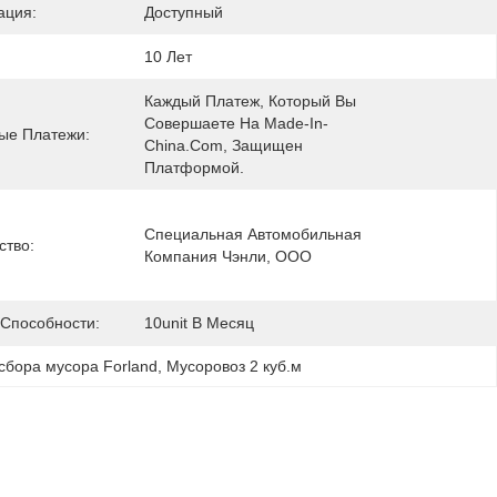
ация:
Доступный
:
10 Лет
Каждый Платеж, Который Вы 
Совершаете На Made-In-
ые Платежи:
China.com, Защищен 
Платформой.
Специальная Автомобильная 
ство:
Компания Чэнли, ООО
 Способности:
10unit В Месяц
сбора мусора Forland
, 
Мусоровоз 2 куб.м