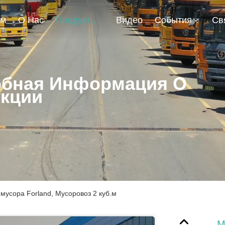
ом
О Нас
Продукты
Видео
События
бная Информация О
кции
мусора Forland, Мусоровоз 2 куб.м
М