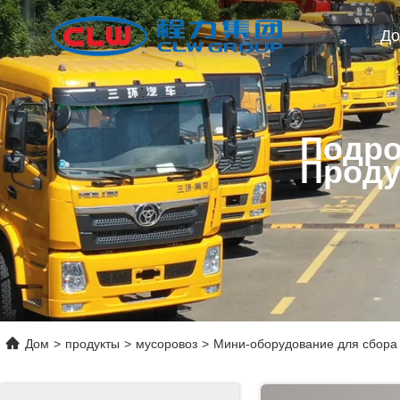
Д
Подро
Проду
Дом
>
продукты
>
мусоровоз
>
Мини-оборудование для сбора 