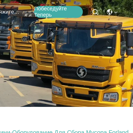
Побеседуйте
Свяжитесь Мы
Теперь
ини-Оборудование Для Сбора Мусора Forland,