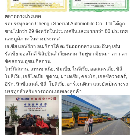
ตลาดต่างประเทศ
รถบรรทุกจาก Chengli Special Automobile Co., Ltd ได้ถูก
ขายไปกว่า 29 จังหวัดในประเทศจีนและมากกว่า 80 ประเทศ
และภูมิภาคในต่างประเทศ
เอเชีย แอฟริกา อเมริกาใต้ ตะวันออกกลาง และอื่นๆ เช่น
รัสเซีย มองโกลี ฟิลิปปินส์ เวียดนาม กัมพูชา มิยนมา ลาว คา
ซัคสถาน อุซเบกิสถาน
ไกร์กิสถาน, แทนซาเนีย, ซัมเบีย, ไนจีเรีย, ออสเตรเลีย, ชิลี,
โบลิเวีย, เอธิโอเปีย, ซูดาน, มาเลเซีย, คองโก, เอลซัลวาดอร์,
อิรัก, นิวซีแลนด์, ชิลี, โบลิเวีย, อาร์เจนตินา และยังเป็นร่างรถ
บรรทุกสําหรับการออกแบบของลูกค้า