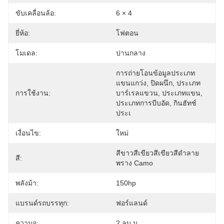
ขับเคลื่อนล้อ:
6 × 4
ยี่ห้อ:
โฟตอน
โมเดล:
ปานกลาง
การถ่ายโอนข้อมูลประเภท
แขนแกว่ง, ปิดผนึก, ประเภท
การใช้งาน:
บาร์เรลแขวน, ประเภทแขน, 
ประเภทการบีบอัด, กินฮัทช์
ประเ
เงื่อนไข:
ใหม่
สีขาวสีเขียวสีเขียวสีดำลาย
สี:
พราง Camo
พลังม้า:
150hp
แบรนด์รถบรรทุก:
ฟอร์แลนด์
ความจุ:
2 ลบ.ม