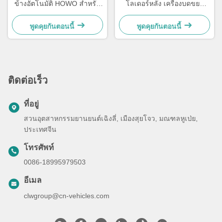
ข้างอัตโนมัติ HOWO สำหรับ
โลเดอร์หลัง เครื่องบดขยะ
เก็บขยะติดเชื้อ
เครื่องเก็บขยะ รถบรรทุก
20cbm
พูดคุยกันตอนนี้
พูดคุยกันตอนนี้
ติดต่อเร็ว
ที่อยู่
สวนอุตสาหกรรมยานยนต์เฉิงลี่, เมืองสุยโจว, มณฑลหูเป่ย,
ประเทศจีน
โทรศัพท์
0086-18995979503
อีเมล
clwgroup@cn-vehicles.com