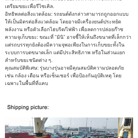
เตรียมขยะเพื่อรีไซเคิล.
อิทธิพลต่อสิ่งแวดล้อม: รถยนต์ดังกล่าวสามารถถูกออกแบบ
ให้เป็นมิตรต่อสิ่งแวดล้อม โดยอาจมีเครื่องยนต์ประหยัด
พลังงาน หรือตัวเลือกไฮบริด/ไฟฟ้า เพื่อลดการปล่อยก๊าซ
ความจุเก็บขยะ: ขณะที่ "มินิ" อาจชี้ให้เห็นถึงขนาดที่เล็กกว่า
แต่รถบรรทุกยังต้องมีความจุพอเพียงในการเก็บขยะทั้งใน
ระบบการบดขนาดเล็ก แต่มีประสิทธิภาพ หรือในส่วนแยก
สําหรับขยะชนิดต่าง ๆ.
คุณสมบัติพิเศษ: รุ่นบางรุ่นอาจมีคุณสมบัติความปลอดภัย
เช่น กล้อง เตือน หรือเซ็นเซอร์ เพื่อป้องกันอุบัติเหตุ โดย
เฉพาะในพื้นที่ที่แคบ