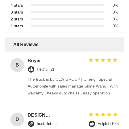
4 stars
0%
3 stars
0%
2 stars
0%
1 stars
0%
All Reviews
Buyer
B
Helpful (2)
The truck is by CLW GROUP | Chengli Special
Automobile with sales manage Shine Wang . With
warranty , heavy duty chaiss , easy operation
DESIGNER CODE
D
trustpilot.com
Helpful (100)