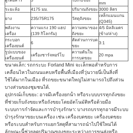
ผู้โดยสาร
3
ใบเก็บขยะ
mm
ระยะล้อ
4175 มม.
ปริมาณถังขยะ
3000 ลิตร
เหล็กแมนแกน
ยาง
235/75R175
วัสดุถังขยะ
(Q345)
พลังงาน
ความแรง 190 แฮป
ความหนาของ
4/5 มิลลิเมตร
เครื่อง
(139 กิโลกรัม)
ถังขยะ
(ข้าง/ล่าง)
กระบอก
สัดส่วนการบด
6
3:1
เครื่องยนต์
ขยะ
รูปแบบของ
ความดันใน
เครื่องชาร์จทอร์โบ
20 mpa
เครื่องยนต์
การบดขยะ
ขนาดเล็ก: รถกระบะ Forland Mini จะเล็กพอสําหรับการ
เคลื่อนไหวในถนนแคบหรือพื้นที่เมืองที่วุ่นวายนี่เป็นสิ่งที่
ใช้ได้มากในเมือง ที่รถขยะขนาดใหญ่ไม่สามารถไปถึงส่วน
บางส่วนของชุมชนได้.
อุปกรณ์เก็บขยะ: อาจมีเครื่องยกน้ํา หรือระบบบรรทุกถังขยะ
ที่ช่วยเก็บถังขยะหรือถังขยะโดยอัตโนมัติหรือด้วยมือ
ระบบการกําจัดและการบํารุงรักษา: บางรถบรรทุกอาจมีระบบ
บํารุงรักษาขยะบนเครื่อง เช่น เครื่องบดขยะ เครื่องบดขยะ
หรือระบบสําหรับการแยกวัสดุที่สามารถนําไปใช้ใหม่ได้
ลักษณะนี้ช่วยลดปริมาณของขยะระหว่างการขนส่งหรือ