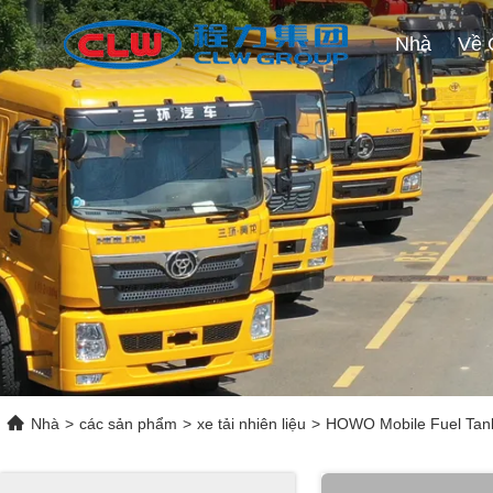
Nhà
Nhà
>
các sản phẩm
>
xe tải nhiên liệu
>
HOWO Mobile Fuel Tanke