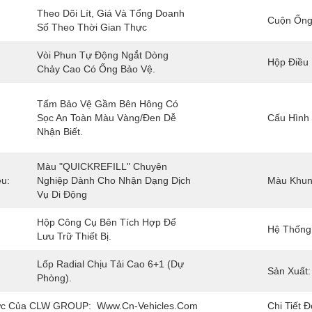
Theo Dõi Lít, Giá Và Tổng Doanh 
Cuộn Ống
Số Theo Thời Gian Thực
Vòi Phun Tự Động Ngắt Dòng 
Hộp Điều 
Chảy Cao Có Ống Bảo Vệ.
Tấm Bảo Vệ Gầm Bên Hông Có 
Sọc An Toàn Màu Vàng/đen Dễ 
Cấu Hình
Nhận Biết.
Màu "QUICKREFILL" Chuyên 
u:
Nghiệp Dành Cho Nhận Dạng Dịch 
Màu Khun
Vụ Di Động
Hộp Công Cụ Bên Tích Hợp Để 
Hệ Thống
Lưu Trữ Thiết Bị.
Lốp Radial Chịu Tải Cao 6+1 (dự 
Sản Xuất:
Phòng).
ức Của CLW GROUP:
Www.cn-Vehicles.com
Chi Tiết 