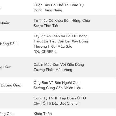
Cuộn Dây Có Thể Thu Vào Tự 
:
Động Hạng Nặng.
Tủ Thép Có Khóa Bên Hông, Chịu 
Khiển:
Được Thời Tiết.
Tay Vịn An Toàn Và Lối Đi Chống 
Trượt Để Tiếp Cận Bể. Xây Dựng 
 Hàng Đầu:
Thương Hiệu: Màu Sắc 
"QUICKREFIL
Cabin Màu Đen Với Kiểu Dáng 
g Gầm:
Tương Phản Màu Vàng.
Ống Bảo Vệ Bên Ngoài Cho 
 Đường Ống:
Đường Cung Cấp Nhiên Liệu.
Công Ty TNHH Tập Đoàn Ô TÔ 
Clw | Ô Tô Đặc Biệt Chengli
Đóng Gói:
Khỏa Thân