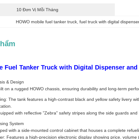
10 Đơn Vị Mỗi Tháng
HOWO mobile fuel tanker truck
, 
fuel truck with digital dispense
Phẩm
Fuel Tanker Truck with Digital Dispenser and 
sis & Design
Built on a rugged HOWO chassis, ensuring durability and long-term pe
nding: The tank features a high-contrast black and yellow safety live
cation.
ipped with reflective "Zebra" safety stripes along the side guards and r
sing System
pped with a side-mounted control cabinet that houses a complete refueli
er: Features a high-precision electronic display showing price, volume (l