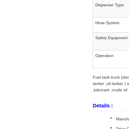
Dispenser Type
Hose System
Safety Equipment
Operation
Fuel tank truck (also
tanker ,oil tanker )
,lubricant ,crude oi
Details :
Manuf
Drive C