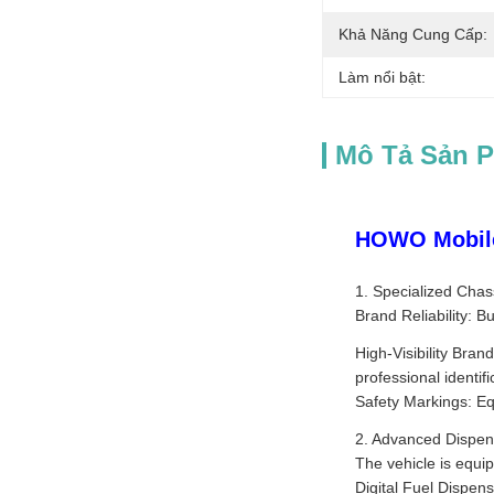
Khả Năng Cung Cấp:
Làm nổi bật:
Mô Tả Sản 
HOWO Mobile 
1. Specialized Chas
Brand Reliability: 
High-Visibility Bra
professional identifi
Safety Markings: Equ
2. Advanced Dispen
The vehicle is equi
Digital Fuel Dispens