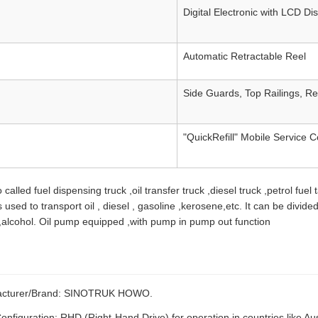
Digital Electronic with LCD Di
Automatic Retractable Reel
Side Guards, Top Railings, Ref
"QuickRefill" Mobile Service C
 called fuel dispensing truck ,oil transfer truck ,diesel truck ,petrol fuel 
 is used to transport oil , diesel , gasoline ,kerosene,etc. It can be divi
l ,alcohol. Oil pump equipped ,with pump in pump out function
acturer/Brand: SINOTRUK HOWO.
onfiguration: RHD (Right-Hand Drive) for operation in countries like Aust