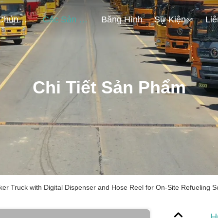
Về Chúng Tôi
Các Sản Phẩm
Băng Hình
Sự Kiện
Chi Tiết Sản Phẩm
r Truck with Digital Dispenser and Hose Reel for On-Site Refueling S
H