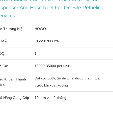
ispenser And Hose Reel For On-Site Refueling
ervices
n Thương Hiệu:
HOWO
 Mẫu:
CLW5070GJY6
OQ:
1
á Cả:
15000-35000 per unit
Đặt cọc 50%, Số dư phải được thanh toán
ều Khoản Thanh
án:
trước khi xuất xưởng
ả Năng Cung Cấp:
10 đơn vị mỗi tháng