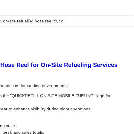
r
, 
on-site refueling hose reel truck
Hose Reel for On-Site Refueling Services
rformance in demanding environments.
ry with the "QUICKREFILL ON-SITE MOBILE FUELING" logo for
ear to enhance visibility during night operations.
ng suite:
iters), and sales totals.