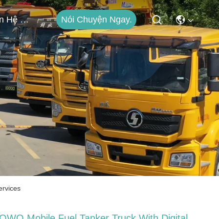
Nói Chuyện Ngay.
Liên Hệ Với Chúng Tôi
ervices
OWO Mobile Fuel Tanker Truck With Digital