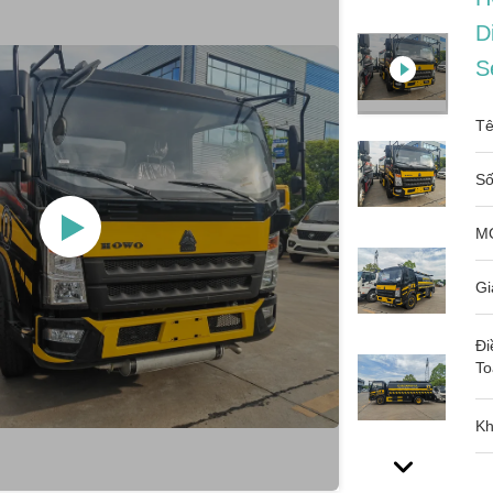
D
S
Tê
Số
M
Gi
Đi
To
Kh