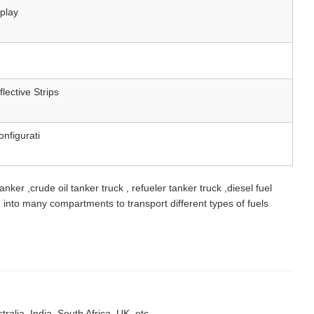
splay
lective Strips
onfigurati
tanker ,crude oil tanker truck , refueler tanker truck ,diesel fuel
ded into many compartments to transport different types of fuels
ralia, India, South Africa, UK, etc.