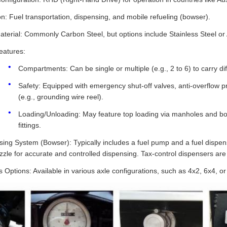
n: Fuel transportation, dispensing, and mobile refueling (bowser).
terial: Commonly Carbon Steel, but options include Stainless Steel or A
eatures:
Compartments: Can be single or multiple (e.g., 2 to 6) to carry diff
Safety: Equipped with emergency shut-off valves, anti-overflow pro
(e.g., grounding wire reel).
Loading/Unloading: May feature top loading via manholes and bo
fittings.
ing System (Bowser): Typically includes a fuel pump and a fuel dispens
zle for accurate and controlled dispensing. Tax-control dispensers are 
 Options: Available in various axle configurations, such as 4x2, 6x4, 