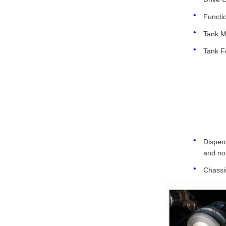
Functio
Tank Ma
Tank F
Dispens
and noz
Chassis