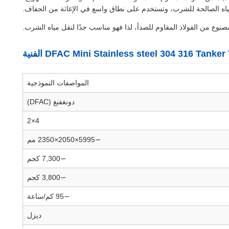
نوع من الفولاذ المقاوم للصدأ، لذا فهو مناسب جدًا لنقل مياه الشرب.
المواصفات النموذجية
دونغفنغ (DFAC)
4×2
∼5995×2050×2350 مم
∼7,300 كجم
∼3,800 كجم
∼95 كم/ساعة
ديزل