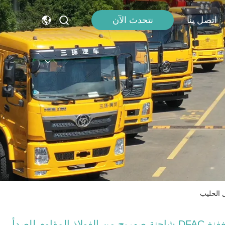
اتصل بنا
نتحدث الآن
دونغفنغ DFAC شاحنة صهريج من الفولاذ المقاوم للصدأ