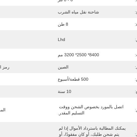
:
شاحنة نقل مياه الشرب
:
8 طن
:
Lhd
8400* 2500* 3200 مم
الصين
رمز ا
:
500 قطعة/أسبوع
:
10 سنة
اتصل بالمورد بخصوص الشحن ووقت 
:
الم
التسليم المقدر.
يمكنك المطالبة باسترداد الأموال إذا لم 
:
يتم شحن طلبك، أو كان مفقودًا، أو 