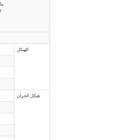
ما
قو
الهيكل
هيكل الخزان