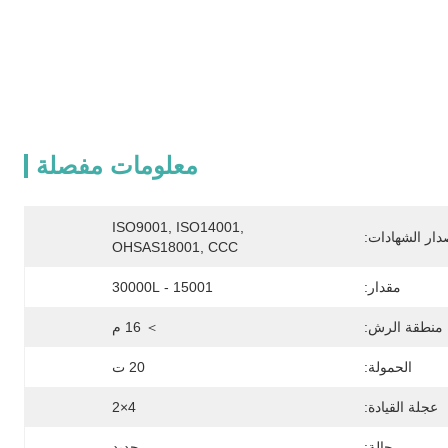
معلومات مفصلة
ISO9001, ISO14001, 
دار الشهادات:
OHSAS18001, CCC
مقدار:
15001 - 30000L
منطقة الرش:
＞ 16 م
الحمولة:
20 ت
عجلة القيادة:
4×2
حالة:
جديد