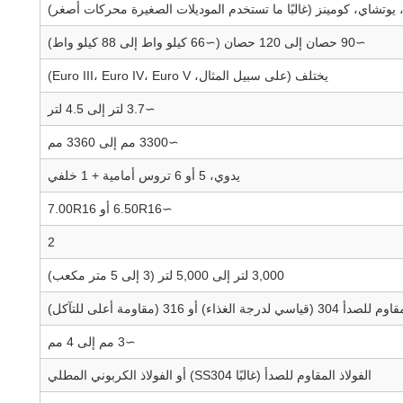
، يوتشاي، كومينز (غالبًا ما تستخدم الموديلات الصغيرة محركات أصغر)
∼90 حصان إلى 120 حصان (∼66 كيلو واط إلى 88 كيلو واط)
يختلف (على سبيل المثال، Euro III، Euro IV، Euro V)
∼3.7 لتر إلى 4.5 لتر
∼3300 مم إلى 3360 مم
يدوي، 5 أو 6 تروس أمامية + 1 خلفي
∼6.50R16 أو 7.00R16
2
3,000 لتر إلى 5,000 لتر (3 إلى 5 متر مكعب)
 لدرجة الغذاء) أو 316 (مقاومة أعلى للتآكل)
∼3 مم إلى 4 مم
الفولاذ المقاوم للصدأ (غالبًا SS304) أو الفولاذ الكربوني المطلي