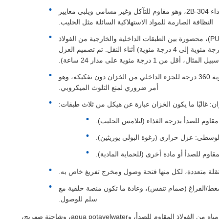
مادة الخزان بدرجة الغذاء: عادة ما يتم تصنيع الطبقة الداخلية للخزان من الفولاذ المقاوم للصدأ بدرجة الغذاء 304-2B، وهو مقاوم للتآكل وغير مسامي ويلبي معايير
النظافة الصارمة للمواد الاستهلاكية السائلة مثل الحليب.
العزل: يتميز بطبقة عزل حراري، عادة ما يتراوح سمكها بين 80 مم و 120 مم من رغوة البولي يوريثين (PUF)، محصورة بين الطبقات الداخلية والخارجية من الفولاذ
المقاوم للصدأ. هذا أمر بالغ الأهمية للحفاظ على درجة حرارة الحليب المبردة (على سبيل المثال، 3 درجة مئوية إلى 4 درجة مئوية) أثناء النقل. تم تصميم العزل
درجة مئوية على مدار 24 ساعة).
نظام التنظيف (CIP): مزود بنظام تنظيف CIP (Clean-In-Place) للتنظيف والتعقيم التلقائي والشامل بزاوية 360 درجة للجزء الداخلي من الخزان دون تفكيكه، وهو
أمر ضروري لمنع التلوث الميكروبي.
زان: غالبًا ما يكون الخزان عبارة عن هيكل من ثلاث طبقات:
 مقاوم للصدأ بدرجة الغذاء (لتلامس الحليب).
لوسطى: عزل حراري (رغوة البولي يوريثين).
لمقاوم للصدأ أو مادة أخرى (للحماية المادية).
قلة متعددة، لكل منها فتحة وصول ومخرج تفريغ خاص به.
ط/الفراغ (صمام تنفس)، وعادة ما تكون منصة خلفية مع
سلم للوصول.
تُستخدم شاحنة صهريج المياه الصالحة للشرب (وتسمى أيضًا شاحنة صهريج مياه الشرب، وشاحنة صهريج مياه من الفولاذ المقاوم للصدأ، وagua potavelwater، وشاحنة صهريج،