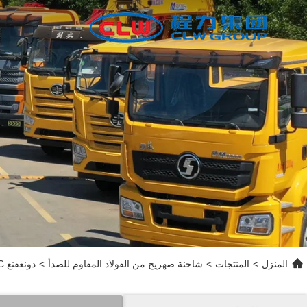
المنزل
>
المنتجات
>
شاحنة صهريج من الفولاذ المقاوم للصدأ
>
دونغفنغ DFAC شاحنة صهريج من الفولاذ المقاوم للصدأ بدرجة الغذاء سعة 8000 لتر لنقل الحليب