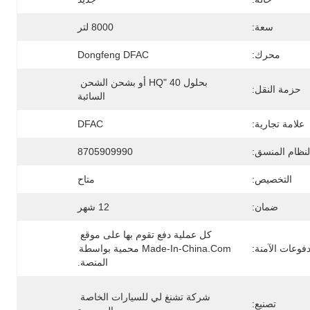
سعة:
8000 لتر
محرك:
Dongfeng DFAC
بحلول 40 "HQ أو بشحن الشحن 
حزمة النقل:
السائبة
علامة تجارية:
DFAC
لنظام المنسق:
8705909990
التخصيص:
متاح
ضمان:
12 شهر
كل عملية دفع تقوم بها على موقع 
دفوعات الآمنة:
Made-In-China.com محمية بواسطة 
المنصة.
شركة تشنغ لي للسيارات الخاصة 
تصنيع: