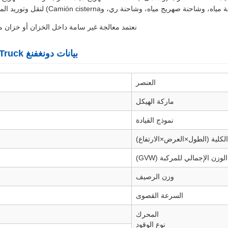
حنة ري، وCamión cisterna) لنقل وتوريد المياه الصالحة للشرب، وتستخدم على نطاق واسع في الإغاثة من الجفاف.
نعتمد معالجة غير سامة داخل الخزان أو خزان مص
بيانات دونغفنغ DFAC Mini Stainless steel 304 316 Tanker Truck الفنية
العنصر
ماركة الهيكل
نموذج القيادة
 الكلية (الطول×العرض×الارتفاع)
الوزن الإجمالي للمركبة (GVW)
وزن الرصيف
السرعة القصوى
المحرك
نوع الوقود