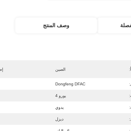
صلة
وصف المنتج
:
الصين
إص
:
Dongfeng DFAC
:
يورو 4
:
يدوي
:
ديزل
6 - 8 لتر