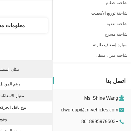
شاحنة حطام
شاحنة توزيع الأسفلت
شاحنة تغذية
معلومات مف
شاحنة مسرح
سيارة إسعاف طارئة
شاحنة منزل متنقل
مكان المنشأ
اتصل بنا
رقم الموديل
معيار الانبعاثات
Ms. Shine Wang
نوع ناقل الحركة
clwgroup@cn-vehicles.com
وقود
+8618995979503
سعة المحرك: