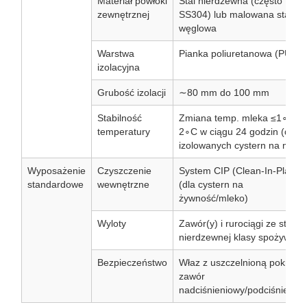
Materiał powłoki
Stal nierdzewna (często
zewnętrznej
SS304) lub malowana stal
węglowa
Warstwa
Pianka poliuretanowa (PUF)
izolacyjna
Grubość izolacji
∼80 mm do 100 mm
Stabilność
Zmiana temp. mleka ≤1∘C lu
temperatury
2∘C w ciągu 24 godzin (dla
izolowanych cystern na mlek
Wyposażenie
Czyszczenie
System CIP (Clean-In-Place)
standardowe
wewnętrzne
(dla cystern na
żywność/mleko)
Wyloty
Zawór(y) i rurociągi ze stali
nierdzewnej klasy spożywcze
Bezpieczeństwo
Właz z uszczelnioną pokrywą
zawór
nadciśnieniowy/podciśnienio