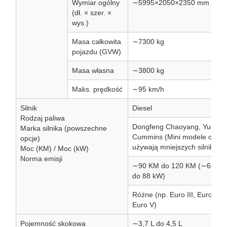
Wymiar ogólny
∼5995×2050×2350 mm
(dł. × szer. ×
wys.)
Masa całkowita
∼7300 kg
pojazdu (GVW)
Masa własna
∼3800 kg
Maks. prędkość
∼95 km/h
Silnik
Diesel
Rodzaj paliwa
Dongfeng Chaoyang, Yuchai,
Marka silnika (powszechne
Cummins (Mini modele częst
opcje)
używają mniejszych silników)
Moc (KM) / Moc (kW)
Norma emisji
∼90 KM do 120 KM (∼66 kW
do 88 kW)
Różne (np. Euro III, Euro IV,
Euro V)
Pojemność skokowa
∼3,7 L do 4,5 L