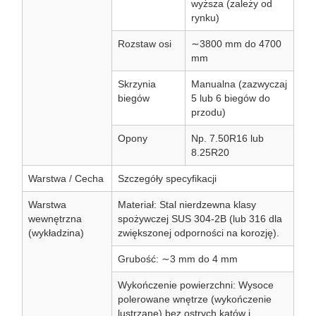
wyższa (zależy od
rynku)
Rozstaw osi
∼3800 mm do 4700
mm
Skrzynia
Manualna (zazwyczaj
biegów
5 lub 6 biegów do
przodu)
Opony
Np. 7.50R16 lub
8.25R20
Warstwa / Cecha
Szczegóły specyfikacji
Warstwa
Materiał: Stal nierdzewna klasy
wewnętrzna
spożywczej SUS 304-2B (lub 316 dla
(wykładzina)
zwiększonej odporności na korozję).
Grubość: ∼3 mm do 4 mm
Wykończenie powierzchni: Wysoce
polerowane wnętrze (wykończenie
lustrzane) bez ostrych kątów i