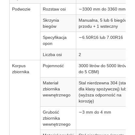
Podwozie
Rozstaw osi
∼3300 mm do 3360 mm
Skrzynia
Manualna, 5 lub 6 biegów do
biegów
przodu + 1 wsteczny
Specyfikacja
∼6.50R16 lub 7.00R16
opon
Liczba osi
2
Korpus
Pojemność
3000 litrów do 5000 litrów (3
zbiornika
do 5 CBM)
Materiał
Stal nierdzewna 304 (standa
zbiornika
dla klasy spożywczej) lub 316
wewnętrznego
(wyższa odporność na
korozję)
Grubość
∼3 mm do 4 mm
zbiornika
wewnętrznego