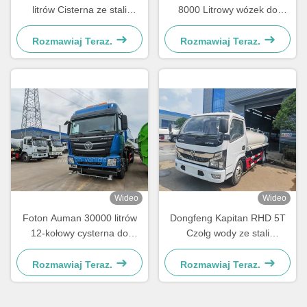
litrów Cisterna ze stali
8000 Litrowy wózek do
nierdzewnej do transportu
rozpylania wody
wody pitnej
Rozmawiaj Teraz.
Rozmawiaj Teraz.
Wideo
Wideo
Foton Auman 30000 litrów
Dongfeng Kapitan RHD 5T
12-kołowy cysterna do
Czołg wody ze stali
dystrybucji wody SS304
nierdzewnej 8000 litrów
Rozmawiaj Teraz.
Rozmawiaj Teraz.