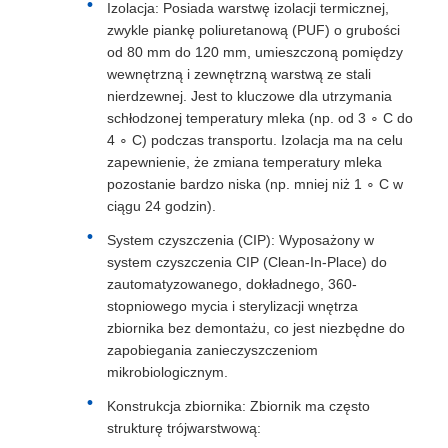
Izolacja: Posiada warstwę izolacji termicznej,
zwykle piankę poliuretanową (PUF) o grubości
od 80 mm do 120 mm, umieszczoną pomiędzy
wewnętrzną i zewnętrzną warstwą ze stali
nierdzewnej. Jest to kluczowe dla utrzymania
schłodzonej temperatury mleka (np. od 3 ∘ C do
4 ∘ C) podczas transportu. Izolacja ma na celu
zapewnienie, że zmiana temperatury mleka
pozostanie bardzo niska (np. mniej niż 1 ∘ C w
ciągu 24 godzin).
System czyszczenia (CIP): Wyposażony w
system czyszczenia CIP (Clean-In-Place) do
zautomatyzowanego, dokładnego, 360-
stopniowego mycia i sterylizacji wnętrza
zbiornika bez demontażu, co jest niezbędne do
zapobiegania zanieczyszczeniom
mikrobiologicznym.
Konstrukcja zbiornika: Zbiornik ma często
strukturę trójwarstwową: