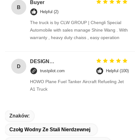
Buyer
B
Helpful (2)
The truck is by CLW GROUP | Chengli Special
Automobile with sales manage Shine Wang . With
warranty , heavy duty chaiss , easy operation
DESIGNER CODE
D
trustpilot.com
Helpful (100)
HOWO Plane Fuel Tanker Aircraft Refueling Jet
A1 Truck
Znaków:
Czołg Wodny Ze Stali Nierdzewnej