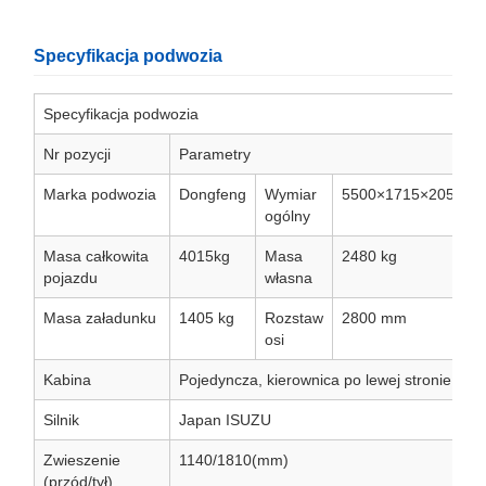
Specyfikacja podwozia
Specyfikacja podwozia
Nr pozycji
Parametry
Marka podwozia
Dongfeng
Wymiar
5500×1715×2055m
ogólny
Masa całkowita
4015kg
Masa
2480 kg
pojazdu
własna
Masa załadunku
1405 kg
Rozstaw
2800 mm
osi
Kabina
Pojedyncza, kierownica po lewej stronie
Silnik
Japan ISUZU
Zwieszenie
1140/1810(mm)
(przód/tył)