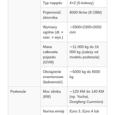
Typ napędu
4×2 (6-kołowy)
Pojemność
8000 litrów (8 CBM)
zbiornika
Wymiary
∼6900×2300×2650
ogólne (dł. ×
mm
szer. × wys.)
Masa
∼11 000 kg do 16
całkowita
000 kg (zależy od
pojazdu
modelu podwozia)
(GVW)
Obciążenie
∼6000 kg do 8000
znamionowe
kg
(ładowność)
Podwozie
Moc silnika
∼120 KM do 140 KM
(KM)
(np. Yuchai,
Dongfeng Cummins)
Norma emisji
Euro 3, Euro 4 lub