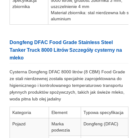
Specyfikacja
5000 litrów, grubość zbiornika 3 mm,
zbiornika
uszczelnienie 4 mm
Materiał zbiornika: stal nierdzewna lub stop
aluminium
Dongfeng DFAC Food Grade Stainless Steel
Tanker Truck 8000 Litrów Szczegóły cysterny na
mleko
Cysterna Dongfeng DFAC 8000 litrów (8 CBM) Food Grade
ze stali nierdzewnej została specjalnie zaprojektowana do
higienicznego i kontrolowanego temperaturowo transportu
płynnych produktów spożywczych, takich jak świeże mleko,
woda pitna lub olej jadalny
Kategoria
Element
Typowa specyfikacja
Pojazd
Marka
Dongfeng (DFAC)
podwozia