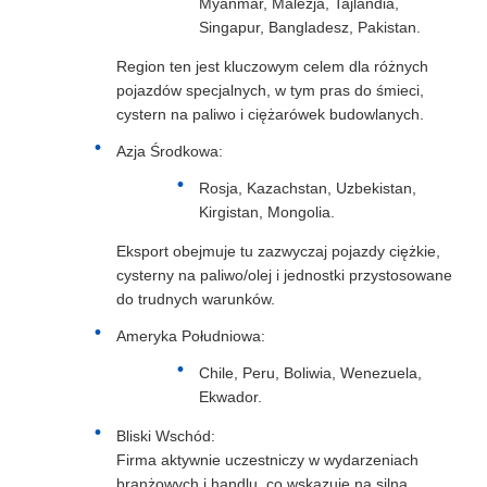
Myanmar, Malezja, Tajlandia,
Singapur, Bangladesz, Pakistan.
Region ten jest kluczowym celem dla różnych
pojazdów specjalnych, w tym pras do śmieci,
cystern na paliwo i ciężarówek budowlanych.
Azja Środkowa:
Rosja, Kazachstan, Uzbekistan,
Kirgistan, Mongolia.
Eksport obejmuje tu zazwyczaj pojazdy ciężkie,
cysterny na paliwo/olej i jednostki przystosowane
do trudnych warunków.
Ameryka Południowa:
Chile, Peru, Boliwia, Wenezuela,
Ekwador.
Bliski Wschód:
Firma aktywnie uczestniczy w wydarzeniach
branżowych i handlu, co wskazuje na silną