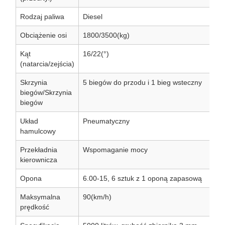
Rodzaj paliwa
Diesel
Obciążenie osi
1800/3500(kg)
Kąt
16/22(°)
(natarcia/zejścia)
Skrzynia
5 biegów do przodu i 1 bieg wsteczny
biegów/Skrzynia
biegów
Układ
Pneumatyczny
hamulcowy
Przekładnia
Wspomaganie mocy
kierownicza
Opona
6.00-15, 6 sztuk z 1 oponą zapasową
Maksymalna
90(km/h)
prędkość