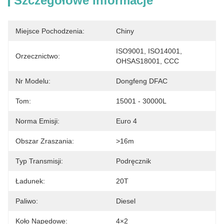
Szczegółowe Informacje
Miejsce Pochodzenia:
Chiny
ISO9001, ISO14001, 
Orzecznictwo:
OHSAS18001, CCC
Nr Modelu:
Dongfeng DFAC
Tom:
15001 - 30000L
Norma Emisji:
Euro 4
Obszar Zraszania:
>16m
Typ Transmisji:
Podręcznik
Ładunek:
20T
Paliwo:
Diesel
Koło Napędowe:
4×2