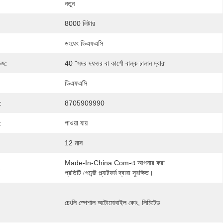
নতুন
8000 লিটার
ডংফেং ডিএফএসি
েজ:
40 "সদর দফতর বা কার্গো বাল্ক চালান দ্বারা
ডিএফএসি
:
8705909990
:
পাওয়া যায়
12 মাস
Made-In-China.com-এ আপনার করা 
:
প্রতিটি পেমেন্ট প্ল্যাটফর্ম দ্বারা সুরক্ষিত।
চেংলি স্পেশাল অটোমোবাইল কোং, লিমিটেড