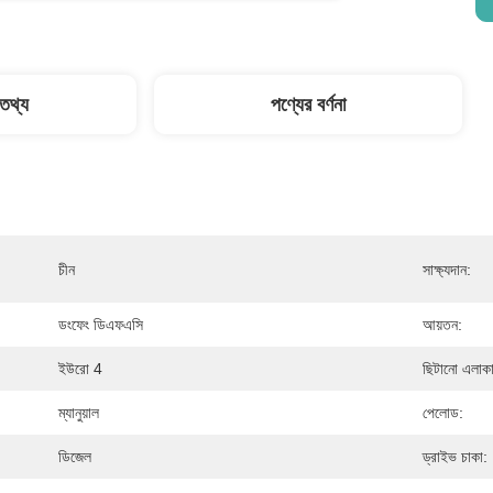
 তথ্য
পণ্যের বর্ণনা
চীন
সাক্ষ্যদান:
ডংফেং ডিএফএসি
আয়তন:
ইউরো 4
ছিটানো এলাকা
ম্যানুয়াল
পেলোড:
ডিজেল
ড্রাইভ চাকা: