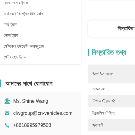
ভেঙে ফেলার ট্রাক
অ্যাসফাল্ট ডিস্ট্রিবিউটর ট্রাক
ফিড ট্রাক
বিস্তারিত
স্টেজ ট্রাক
মেডিকেল ইমার্জেন্সি অ্যাম্বুলেন্স
বিস্তারিত তথ্য
মোটর হোম ট্রাক
উৎপত্তি স্থল:
আমাদের সাথে যোগাযোগ
মডেল নং:
Ms. Shine Wang
নির্গমন স্ট্যান্ডার্ড:
clwgroup@cn-vehicles.com
ট্রান্সমিশন টাইপ:
+8618995979503
জ্বালানী: