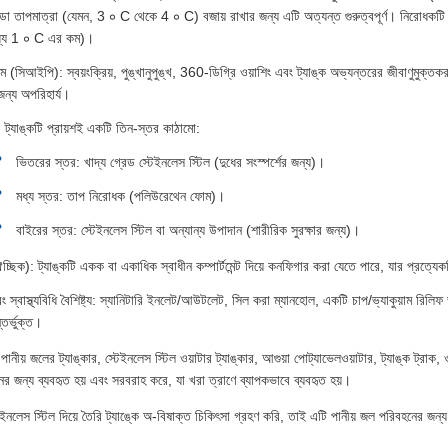
ান্ডা তাপমাত্রা (যেমন, 3 ∘ C থেকে 4 ∘ C) বজায় রাখার জন্য এটি অত্যন্ত গুরুত্বপূর্ণ। নিরোধকটি
ধ্যে 1 ∘ C এর কম)।
টেম (সিআইপি): স্বয়ংক্রিয়, পুঙ্খানুপুঙ্খ, 360-ডিগ্রি ওয়াশিং এবং ট্যাঙ্ক অভ্যন্তরের জীবাণুমুক্
ন্য অপরিহার্য।
াণ: ট্যাঙ্কটি প্রায়শই একটি তিন-স্তর কাঠামো:
ভিতরের স্তর: খাদ্য গ্রেড স্টেইনলেস স্টিল (দুধের সংস্পর্শের জন্য)।
মধ্য স্তর: তাপ নিরোধক (পলিউরেথেন ফোম)।
বাইরের স্তর: স্টেইনলেস স্টিল বা অন্যান্য উপাদান (শারীরিক সুরক্ষার জন্য)।
ট (ঐচ্ছিক): ট্যাঙ্কটি একক বা একাধিক স্বাধীন কম্পার্টমেন্ট দিয়ে কনফিগার করা যেতে পারে, যার প্রত
ং স্বাস্থ্যবিধি বৈশিষ্ট্য: স্যানিটারি ইনলেট/আউটলেট, সিল করা ম্যানহোল, একটি চাপ/ভ্যাকুয়াম রিলি
তর্ভুক্ত।
 পানীয় জলের ট্যাঙ্কার, স্টেইনলেস স্টিল ওয়াটার ট্যাঙ্কার, আগুয়া পোট্যাভেলওয়াটার, ট্যাঙ্ক ট্রাক, 
র জন্য ব্যবহৃত হয় এবং সরবরাহ করে, যা খরা ত্রাণে ব্যাপকভাবে ব্যবহৃত হয়।
েইনলেস স্টিল দিয়ে তৈরি ট্যাঙ্কে অ-বিষাক্ত চিকিৎসা গ্রহণ করি, তাই এটি পানীয় জল পরিবহনের জন্