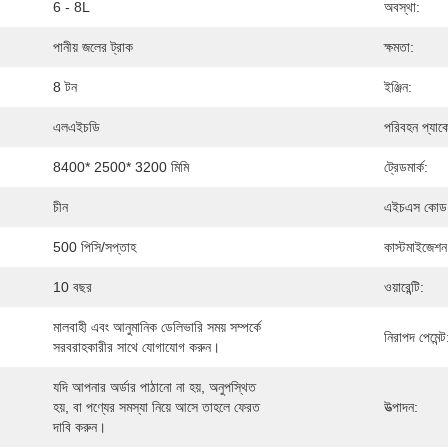
6 - 8L
অবস্থা:
পানীয় জলের ট্রাক
ক্ষমতা:
8 টন
ইঞ্জিন:
এলএইচডি
পরিবহন প্যাক
8400* 2500* 3200 মিমি
ট্রেডমার্ক:
চীন
এইচএস কোড
500 পিসি/সপ্তাহ
কাস্টমাইজেশন
10 বছর
ওয়ারেন্টি:
মালবাহী এবং আনুমানিক ডেলিভারি সময় সম্পর্কে 
নিরাপদ পেমেন্ট
সরবরাহকারীর সাথে যোগাযোগ করুন।
যদি আপনার অর্ডার পাঠানো না হয়, অনুপস্থিত 
হয়, বা পণ্যের সমস্যা নিয়ে আসে তাহলে ফেরত 
উত্পাদন:
দাবি করুন।