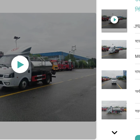
লি
ব্র্
মডে
M
দাম
অর্
সরব