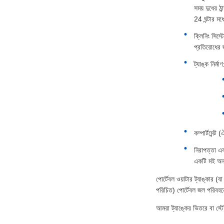
সময় দুধের ঠ
24 ঘন্টার ম
ক্লিনিং সিস্
প্রতিরোধের জ
ট্যাঙ্ক নির্ম
কম্পার্টমেন্
নিরাপত্তা এব
একটি মই অন্
পোর্টেবল ওয়াটার ট্যাঙ্কার (যা
পরিচিত) পোর্টেবল জল পরিবহনে
আমরা ট্যাঙ্কের ভিতরে বা স্ট