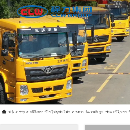
বাড়ি
>
পণ্য
>
স্টেইনলেস স্টীল ট্যাঙ্কার ট্রাক
>
ডংফেং ডিএফএসি ফুড গ্রেড স্টেইনলেস স্টি