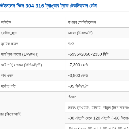
টেইনলেস স্টিল 304 316 ট্যাঙ্কার ট্রাক টেকনিক্যাল ডেটা
আইটেম
সাধারণ স্পেসিফিকেশন
চ্যাসিস ব্র্যান্ড
ডংফেং (ডিএফএসি)
ড্রাইভ মডেল
4×2
সামগ্রিক মাত্রা (L×W×H)
∼5995×2050×2350 মিমি
মোট গাড়ির ওজন (জিভিডব্লিউ)
∼7,300 কেজি
কার্ব ওজন
∼3,800 কেজি
সর্বোচ্চ গতি
∼95 কিমি/ঘণ্টা
ডিজেল
ডংফেং চ্যাওইয়াং, ইউচাই, কামিন্স (মিনি মডেলগু
য়ার (কিলোওয়াট)
∼90 এইচপি থেকে 120 এইচপি (∼66 কিলোওয
বিভিন্ন (যেমন, ইউরো III, ইউরো IV, ইউরো 