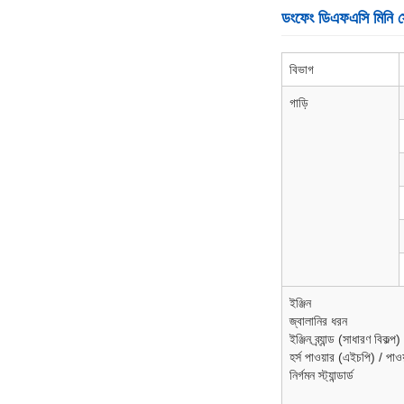
ডংফেং ডিএফএসি মিনি স্
বিভাগ
গাড়ি
ইঞ্জিন
জ্বালানির ধরন
ইঞ্জিন ব্র্যান্ড (সাধারণ বিকল্প)
হর্স পাওয়ার (এইচপি) / পাও
নির্গমন স্ট্যান্ডার্ড