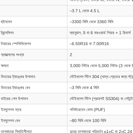
∼3.7 L থেকে 4.5 L
হুইলবেস
∼3300 মিমি থেকে 3360 মিমি
ট্রান্সমিশন
ম্যানুয়াল, 5 বা 6 ফরওয়ার্ড গিয়ার + 1 রিভার্স
টায়ারের স্পেসিফিকেশন
∼6.50R16 বা 7.00R16
অ্যাক্সেলের সংখ্যা
2
ক্ষমতা
3,000 লিটার থেকে 5,000 লিটার (3 থেক
ভিতরের ট্যাঙ্কের উপাদান
স্টেইনলেস স্টিল 304 (খাদ্য গ্রেডের জন্য স্ট্য
ভিতরের ট্যাঙ্কের বেধ
∼3 মিমি থেকে 4 মিমি
বাইরের শেল উপাদান
স্টেইনলেস স্টিল (প্রায়শই SS304) বা পেইন্টেড
ইনসুলেশন স্তর
পলিউরেথেন ফোম (PUF)
ইনসুলেশন বেধ
∼80 মিমি থেকে 100 মিমি
তাপমাত্রা স্থিতিশীলতা
দুধের তাপমাত্রা পরিবর্তন ≤1∘C বা 2∘C 24 ঘন্