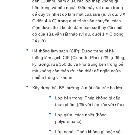
đến 120mm, nằm giữa các lớp thép không gỉ
bên trong và bên ngoài.Điều này rất quan trọng
để duy trì nhiệt độ làm mát của sữa (e. ví dụ, 3 ¢
C đến 4 ¢ C) trong quá trình vận chuyển. cách
điện được thiết kế để đảm bảo sự thay đổi nhiệt
độ của sữa vẫn rất thấp (ví dụ, dưới 1 ¢ C trong
24 giờ).
Hệ thống làm sạch (CIP): Được trang bị hệ
thống làm sạch CIP (Clean-In-Place) để tự động,
kỹ lưỡng, rửa 360 độ và khử trùng bên trong bể
mà không cần tháo rời,cần thiết để ngăn ngừa
nhiễm trùng vi khuẩn.
Xây dựng bể: Bể thường là một cấu trúc ba lớp:
Lớp bên trong: Thép không gỉ cấp
thực phẩm (đối với tiếp xúc với sữa).
Lớp giữa: cách nhiệt (bông
polyurethane).
Lớp ngoài: Thép không gỉ hoặc vật