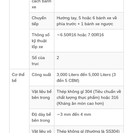
cách bánh
xe
Chuyển
Hướng tay, 5 hoặc 6 bánh xe về
tiếp
phía trước + 1 bánh xe ngược
Thông số
∼6.50R16 hoặc 7.00R16
kỹ thuật
lốp xe
Số của
2
trục
Cơ thể
Công suất
3,000 Liters đến 5,000 Liters (3
bể
đến 5 CBM)
Vật liệu bể
Thép không gỉ 304 (Tiêu chuẩn về
bên trong
chất lượng thực phẩm) hoặc 316
(Kháng ăn mòn cao hơn)
Độ dày bể
∼3 mm đến 4 mm
bên trong
Vật liệu vỏ
Thép không gỉ (thường là SS304)