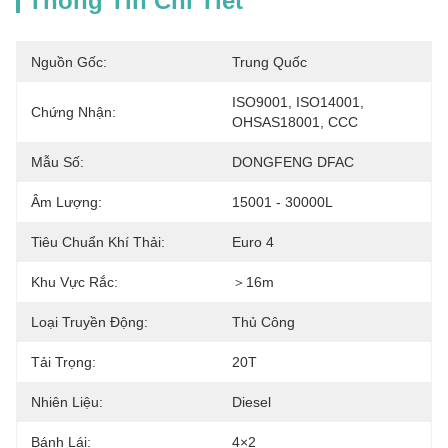
Thông Tin Chi Tiết
Nguồn Gốc:
Trung Quốc
ISO9001, ISO14001, 
Chứng Nhận:
OHSAS18001, CCC
Mẫu Số:
DONGFENG DFAC
Âm Lượng:
15001 - 30000L
Tiêu Chuẩn Khí Thải:
Euro 4
Khu Vực Rắc:
＞16m
Loại Truyền Động:
Thủ Công
Tải Trọng:
20T
Nhiên Liệu:
Diesel
Bánh Lái:
4×2