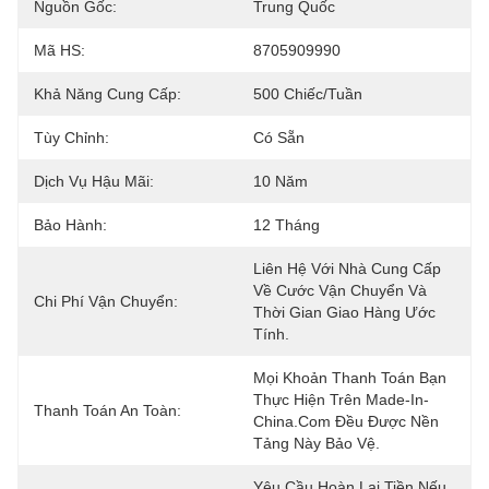
Nguồn Gốc:
Trung Quốc
Mã HS:
8705909990
Khả Năng Cung Cấp:
500 Chiếc/tuần
Tùy Chỉnh:
Có Sẵn
Dịch Vụ Hậu Mãi:
10 Năm
Bảo Hành:
12 Tháng
Liên Hệ Với Nhà Cung Cấp 
Về Cước Vận Chuyển Và 
Chi Phí Vận Chuyển:
Thời Gian Giao Hàng Ước 
Tính.
Mọi Khoản Thanh Toán Bạn 
Thực Hiện Trên Made-In-
Thanh Toán An Toàn:
China.com Đều Được Nền 
Tảng Này Bảo Vệ.
Yêu Cầu Hoàn Lại Tiền Nếu 