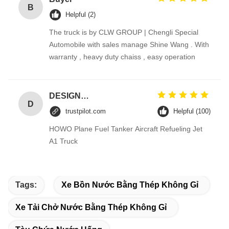
B
Helpful (2)
The truck is by CLW GROUP | Chengli Special
Automobile with sales manage Shine Wang . With
warranty , heavy duty chaiss , easy operation
DESIGNER CODE
D
trustpilot.com
Helpful (100)
HOWO Plane Fuel Tanker Aircraft Refueling Jet
A1 Truck
Tags:
Xe Bồn Nước Bằng Thép Không Gỉ
Xe Tải Chở Nước Bằng Thép Không Gỉ