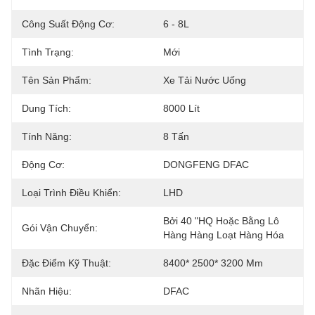
Công Suất Động Cơ:
6 - 8L
Tình Trạng:
Mới
Tên Sản Phẩm:
Xe Tải Nước Uống
Dung Tích:
8000 Lít
Tính Năng:
8 Tấn
Động Cơ:
DONGFENG DFAC
Loại Trình Điều Khiển:
LHD
Bởi 40 "HQ Hoặc Bằng Lô 
Gói Vận Chuyển:
Hàng Hàng Loạt Hàng Hóa
Đặc Điểm Kỹ Thuật:
8400* 2500* 3200 Mm
Nhãn Hiệu:
DFAC