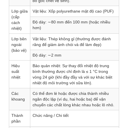
bỏ góc chết vệ sinh).
Lớp giữa
Vật liệu: Xốp polyurethane mật độ cao (PUF)
(cấp
Độ dày: ∼80 mm đến 100 mm (hoặc nhiều
cách
hơn)
nhiệt)
Lớp bên
Vật liệu: Thép không gỉ (thường được đánh
ngoài
răng để giảm ánh chói và để làm đẹp)
(bảo vệ)
Độ dày: ∼2 mm
Hiệu
Bảo quản nhiệt: Sự thay đổi nhiệt độ trung
suất
bình thường được chỉ định là ≤ 1 °C trong
nhiệt
vòng 24 giờ (khi đầy đầy và với sự khác biệt
nhiệt độ môi trường với sữa lớn).
Các
Có thể đơn lẻ hoặc được chia thành nhiều
khoang
ngăn độc lập (ví dụ, hai hoặc ba) để vận
chuyển các chất lỏng khác nhau hoặc lô nhỏ.
Thành
Chức năng / Chi tiết
phần