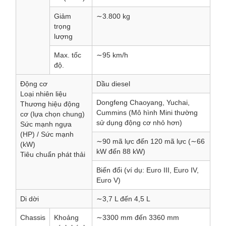
Giảm
∼3.800 kg
trọng
lượng
Max. tốc
∼95 km/h
độ.
Động cơ
Dầu diesel
Loại nhiên liệu
Dongfeng Chaoyang, Yuchai,
Thương hiệu động
Cummins (Mô hình Mini thường
cơ (lựa chọn chung)
sử dụng động cơ nhỏ hơn)
Sức mạnh ngựa
(HP) / Sức mạnh
∼90 mã lực đến 120 mã lực (∼66
(kW)
kW đến 88 kW)
Tiêu chuẩn phát thải
Biến đổi (ví dụ: Euro III, Euro IV,
Euro V)
Di dời
∼3,7 L đến 4,5 L
Chassis
Khoảng
∼3300 mm đến 3360 mm