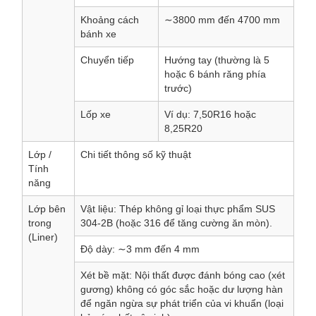
Khoảng cách
∼3800 mm đến 4700 mm
bánh xe
Chuyển tiếp
Hướng tay (thường là 5
hoặc 6 bánh răng phía
trước)
Lốp xe
Ví dụ: 7,50R16 hoặc
8,25R20
Lớp /
Chi tiết thông số kỹ thuật
Tính
năng
Lớp bên
Vật liệu: Thép không gỉ loại thực phẩm SUS
trong
304-2B (hoặc 316 để tăng cường ăn mòn).
(Liner)
Độ dày: ∼3 mm đến 4 mm
Xét bề mặt: Nội thất được đánh bóng cao (xét
gương) không có góc sắc hoặc dư lượng hàn
để ngăn ngừa sự phát triển của vi khuẩn (loại