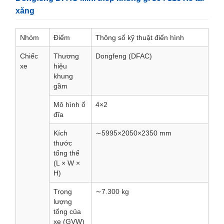
xăng
Nhóm
Điểm
Thông số kỹ thuật điển hình
Chiếc
Thương
Dongfeng (DFAC)
xe
hiệu
khung
gầm
Mô hình ổ
4×2
đĩa
Kích
∼5995×2050×2350 mm
thước
tổng thể
(L × W ×
H)
Trọng
∼7.300 kg
lượng
tổng của
xe (GVW)