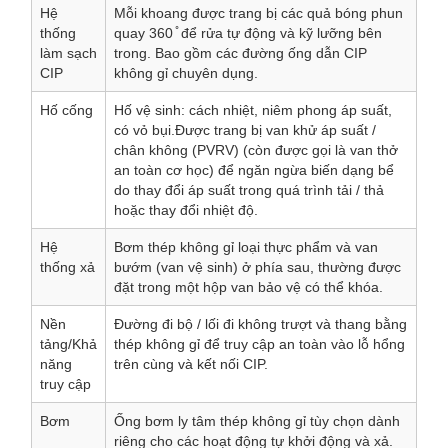
Hệ
Mỗi khoang được trang bị các quả bóng phun
thống
quay 360 ̊ để rửa tự động và kỹ lưỡng bên
làm sạch
trong. Bao gồm các đường ống dẫn CIP
CIP
không gỉ chuyên dụng.
Hố cống
Hố vệ sinh: cách nhiệt, niêm phong áp suất,
có vỏ bụi.Được trang bị van khử áp suất /
chân không (PVRV) (còn được gọi là van thở
an toàn cơ học) để ngăn ngừa biến dạng bể
do thay đổi áp suất trong quá trình tải / thả
hoặc thay đổi nhiệt độ.
Hệ
Bơm thép không gỉ loại thực phẩm và van
thống xả
bướm (van vệ sinh) ở phía sau, thường được
đặt trong một hộp van bảo vệ có thể khóa.
Nền
Đường đi bộ / lối đi không trượt và thang bằng
tảng/Khả
thép không gỉ để truy cập an toàn vào lỗ hổng
năng
trên cùng và kết nối CIP.
truy cập
Bơm
Ống bơm ly tâm thép không gỉ tùy chọn dành
riêng cho các hoạt động tự khởi động và xả.