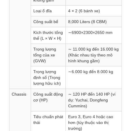
khung gầm
Loại ổ đĩa
4 × 2 (6 bánh xe)
Công suất bể
8,000 Liters (8 CBM)
Kích thước tổng
∼6900×2300×2650 mm
thể (L × W × H)
Trọng lượng
∼ 11.000 kg đến 16.000 kg
tổng của xe
(Khác nhau tùy theo mô
(GVW)
hình khung gầm)
Trọng lượng
∼6.000 kg đến 8.000 kg
định số (Trọng
lượng hữu ích)
Chassis
Công suất động
∼ 120 HP đến 140 HP (ví
cơ (HP)
dụ: Yuchai, Dongfeng
Cummins)
Tiêu chuẩn phát
Euro 3, Euro 4 hoặc cao
thải
hơn (tùy thuộc vào thị
trường)