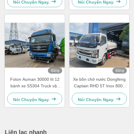
Nói Chuyện Ngay.
Nói Chuyện Ngay.
Băng
Băng
hình
hình
Foton Auman 30000 lít 12
Xe bồn chở nước Dongfeng
bánh xe SS304 Truck vận
Captain RHD 5T Inox 8000
chuyển nước
Lít Dùng cho Thực phẩm
Nói Chuyện Ngay.
Nói Chuyện Ngay.
Liên lạc nhanh