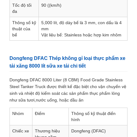
Tốc độ tối
90 ((km/h)
đa
Thông số kỹ
5,000 lít, độ dày bể là 3 mm, con dấu là 4
thuật của
mm
bể
Vật liệu bể: Stainless hoặc hợp kim nhôm
Dongfeng DFAC Thép không gỉ loại thực phẩm xe
tải xăng 8000 lít sữa xe tải chi tiết
Dongfeng DFAC 8000 Liter (8 CBM) Food Grade Stainless
Steel Tanker Truck được thiết kế đặc biệt cho vận chuyển vệ
sinh và nhiệt độ kiểm soát các sản phẩm thực phẩm lỏng
như sữa tươi,nước uống, hoặc dầu ăn
Nhóm
Điểm
Thông số kỹ thuật điển
hình
Chiếc xe
Thương hiệu
Dongfeng (DFAC)