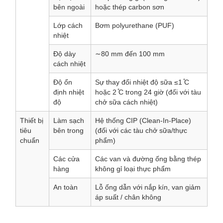
bên ngoài
hoặc thép carbon sơn
Lớp cách
Bơm polyurethane (PUF)
nhiệt
Độ dày
∼80 mm đến 100 mm
cách nhiệt
Độ ổn
Sự thay đổi nhiệt độ sữa ≤1 ̊C
định nhiệt
hoặc 2 ̊C trong 24 giờ (đối với tàu
độ
chở sữa cách nhiệt)
Thiết bị
Làm sạch
Hệ thống CIP (Clean-In-Place)
tiêu
bên trong
(đối với các tàu chở sữa/thực
chuẩn
phẩm)
Các cửa
Các van và đường ống bằng thép
hàng
không gỉ loại thực phẩm
An toàn
Lỗ ống dẫn với nắp kín, van giảm
áp suất / chân không