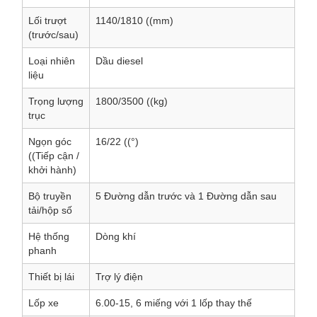
Lối trượt
1140/1810 ((mm)
(trước/sau)
Loại nhiên
Dầu diesel
liệu
Trọng lượng
1800/3500 ((kg)
trục
Ngọn góc
16/22 ((°)
((Tiếp cận /
khởi hành)
Bộ truyền
5 Đường dẫn trước và 1 Đường dẫn sau
tải/hộp số
Hệ thống
Dòng khí
phanh
Thiết bị lái
Trợ lý điện
Lốp xe
6.00-15, 6 miếng với 1 lốp thay thế