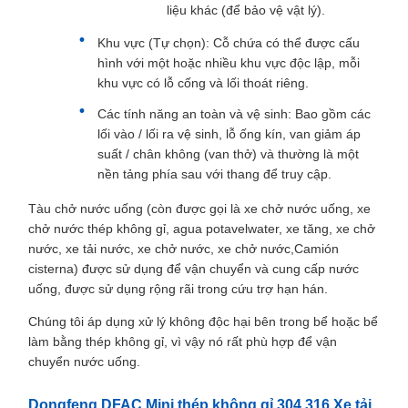
liệu khác (để bảo vệ vật lý).
Khu vực (Tự chọn): Cỗ chứa có thể được cấu
hình với một hoặc nhiều khu vực độc lập, mỗi
khu vực có lỗ cống và lối thoát riêng.
Các tính năng an toàn và vệ sinh: Bao gồm các
lối vào / lối ra vệ sinh, lỗ ống kín, van giảm áp
suất / chân không (van thở) và thường là một
nền tảng phía sau với thang để truy cập.
Tàu chở nước uống (còn được gọi là xe chở nước uống, xe
chở nước thép không gỉ, agua potavelwater, xe tăng, xe chở
nước, xe tải nước, xe chở nước, xe chở nước,Camión
cisterna) được sử dụng để vận chuyển và cung cấp nước
uống, được sử dụng rộng rãi trong cứu trợ hạn hán.
Chúng tôi áp dụng xử lý không độc hại bên trong bể hoặc bể
làm bằng thép không gỉ, vì vậy nó rất phù hợp để vận
chuyển nước uống.
Dongfeng DFAC Mini thép không gỉ 304 316 Xe tải