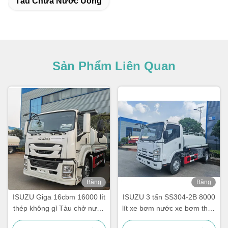
Tàu Chứa Nước Uống
Sản Phẩm Liên Quan
Băng
Băng
hình
hình
ISUZU Giga 16cbm 16000 lít
ISUZU 3 tấn SS304-2B 8000
thép không gỉ Tàu chở nước
lít xe bơm nước xe bơm thép
uống
không gỉ