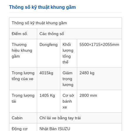
Thông số kỹ thuật khung gầm
Thông số kỹ thuật khung gầm
Điểm số.
Các thông số
Thương
Dongfeng
Khối
5500×1715×2055mm
hiệu khung
lượng
gầm
tổng
thể
Trọng lượng
4015kg
Giảm
2480 kg
tổng của xe
trọng
lượng
Trọng lượng
1405 Kg
Cơ sở
2800 mm
tải
bánh
xe
Cabin
Chỉ lái xe bằng tay trái
Động cơ
Nhật Bản ISUZU