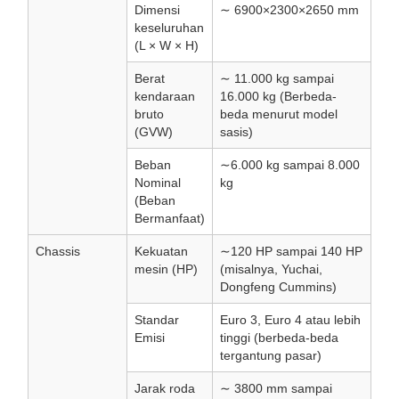
Dimensi
∼ 6900×2300×2650 mm
keseluruhan
(L × W × H)
Berat
∼ 11.000 kg sampai
kendaraan
16.000 kg (Berbeda-
bruto
beda menurut model
(GVW)
sasis)
Beban
∼6.000 kg sampai 8.000
Nominal
kg
(Beban
Bermanfaat)
Chassis
Kekuatan
∼120 HP sampai 140 HP
mesin (HP)
(misalnya, Yuchai,
Dongfeng Cummins)
Standar
Euro 3, Euro 4 atau lebih
Emisi
tinggi (berbeda-beda
tergantung pasar)
Jarak roda
∼ 3800 mm sampai