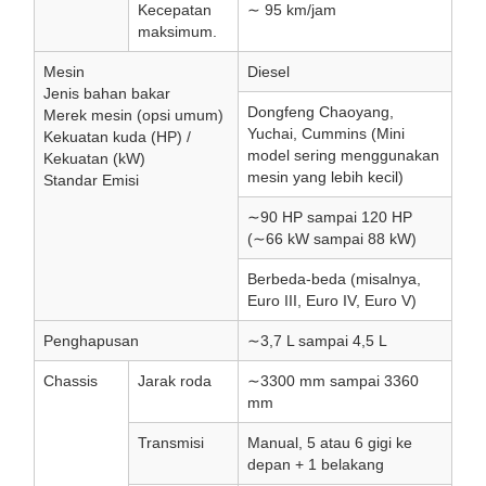
Kecepatan
∼ 95 km/jam
maksimum.
Mesin
Diesel
Jenis bahan bakar
Dongfeng Chaoyang,
Merek mesin (opsi umum)
Yuchai, Cummins (Mini
Kekuatan kuda (HP) /
model sering menggunakan
Kekuatan (kW)
mesin yang lebih kecil)
Standar Emisi
∼90 HP sampai 120 HP
(∼66 kW sampai 88 kW)
Berbeda-beda (misalnya,
Euro III, Euro IV, Euro V)
Penghapusan
∼3,7 L sampai 4,5 L
Chassis
Jarak roda
∼3300 mm sampai 3360
mm
Transmisi
Manual, 5 atau 6 gigi ke
depan + 1 belakang