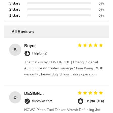
3 stars
0%
2 stars
0%
1 stars
0%
All Reviews
Buyer
B
Helpful (2)
The truck is by CLW GROUP | Chengli Special
Automobile with sales manage Shine Wang . With
warranty , heavy duty chaiss , easy operation
DESIGNER CODE
D
trustpilot.com
Helpful (100)
HOWO Plane Fuel Tanker Aircraft Refueling Jet