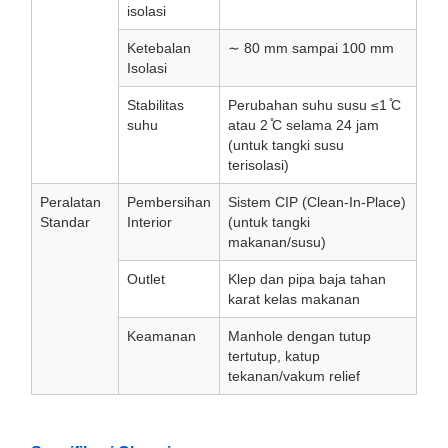
isolasi
Ketebalan
∼ 80 mm sampai 100 mm
Isolasi
Stabilitas
Perubahan suhu susu ≤1 ̊C
suhu
atau 2 ̊C selama 24 jam
(untuk tangki susu
terisolasi)
Peralatan
Pembersihan
Sistem CIP (Clean-In-Place)
Standar
Interior
(untuk tangki
makanan/susu)
Outlet
Klep dan pipa baja tahan
karat kelas makanan
Keamanan
Manhole dengan tutup
tertutup, katup
tekanan/vakum relief