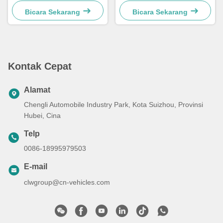
Roda SS304
RHD 5T 8000 Liter Untuk
Food Grade
Bicara Sekarang
Bicara Sekarang
Kontak Cepat
Alamat
Chengli Automobile Industry Park, Kota Suizhou, Provinsi
Hubei, Cina
Telp
0086-18995979503
E-mail
clwgroup@cn-vehicles.com