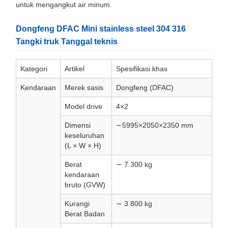
untuk mengangkut air minum.
Dongfeng DFAC Mini stainless steel 304 316
Tangki truk Tanggal teknis
Kategori
Artikel
Spesifikasi khas
Kendaraan
Merek sasis
Dongfeng (DFAC)
Model drive
4×2
Dimensi
∼5995×2050×2350 mm
keseluruhan
(L × W × H)
Berat
∼ 7.300 kg
kendaraan
bruto (GVW)
Kurangi
∼ 3.800 kg
Berat Badan