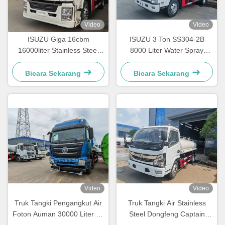
Video
Video
ISUZU Giga 16cbm
ISUZU 3 Ton SS304-2B
16000liter Stainless Steel
8000 Liter Water Spray
Minuman Air Transport Tank
Truck Tangki truk stainless
Truck
steel
Bicara Sekarang
Bicara Sekarang
Video
Video
Truk Tangki Pengangkut Air
Truk Tangki Air Stainless
Foton Auman 30000 Liter 12
Steel Dongfeng Captain