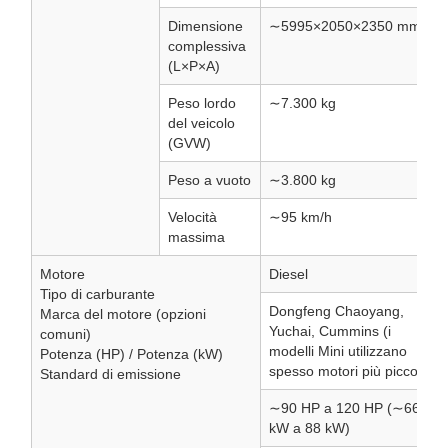
Dimensione
∼5995×2050×2350 mm
complessiva
(L×P×A)
Peso lordo
∼7.300 kg
del veicolo
(GVW)
Peso a vuoto
∼3.800 kg
Velocità
∼95 km/h
massima
Motore
Diesel
Tipo di carburante
Dongfeng Chaoyang,
Marca del motore (opzioni
Yuchai, Cummins (i
comuni)
modelli Mini utilizzano
Potenza (HP) / Potenza (kW)
spesso motori più piccoli)
Standard di emissione
∼90 HP a 120 HP (∼66
kW a 88 kW)