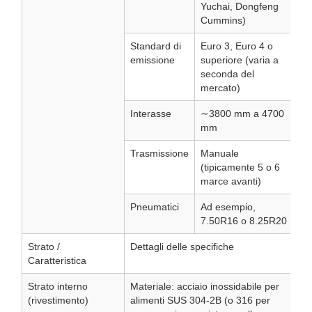
Yuchai, Dongfeng
Cummins)
Standard di
Euro 3, Euro 4 o
emissione
superiore (varia a
seconda del
mercato)
Interasse
∼3800 mm a 4700
mm
Trasmissione
Manuale
(tipicamente 5 o 6
marce avanti)
Pneumatici
Ad esempio,
7.50R16 o 8.25R20
Strato /
Dettagli delle specifiche
Caratteristica
Strato interno
Materiale: acciaio inossidabile per
(rivestimento)
alimenti SUS 304-2B (o 316 per