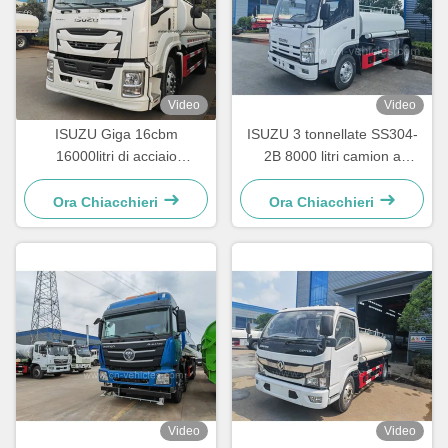
Video
Video
ISUZU Giga 16cbm
ISUZU 3 tonnellate SS304-
16000litri di acciaio
2B 8000 litri camion a
inossidabile
spruzzo d'acqua camion
cisterna in acciaio
Ora Chiacchieri
Ora Chiacchieri
inossidabile
Video
Video