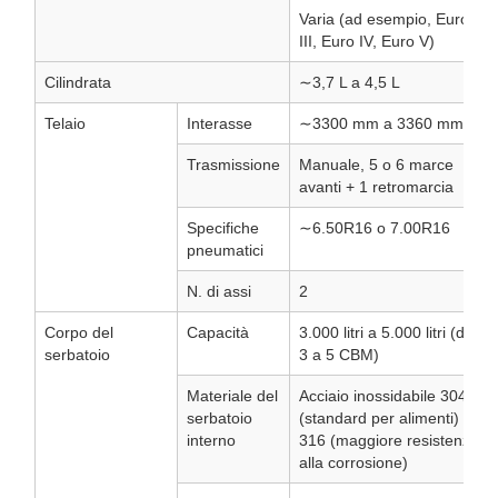
Varia (ad esempio, Euro
III, Euro IV, Euro V)
Cilindrata
∼3,7 L a 4,5 L
Telaio
Interasse
∼3300 mm a 3360 mm
Trasmissione
Manuale, 5 o 6 marce
avanti + 1 retromarcia
Specifiche
∼6.50R16 o 7.00R16
pneumatici
N. di assi
2
Corpo del
Capacità
3.000 litri a 5.000 litri (da
serbatoio
3 a 5 CBM)
Materiale del
Acciaio inossidabile 304
serbatoio
(standard per alimenti) o
interno
316 (maggiore resistenza
alla corrosione)