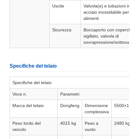
Uscite
Valvola(e) e tubazioni in
acciaio inossidabile per
alimenti
Sicurezza
Boccaporto con coperchio
sigillato, valvola di
sovrapressione/sottovuoto
Specifiche del telaio
Specifiche del telaio
Voce n.
Parametri
Marca del telaio
Dongfeng
Dimensione
5500×1715
complessiva
Peso lordo del
4015 kg
Peso a
2480 kg
veicolo
vuoto