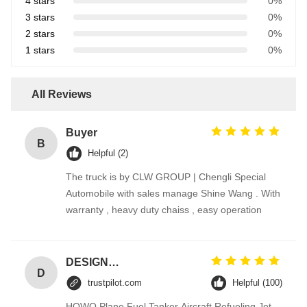
4 stars
0%
3 stars
0%
2 stars
0%
1 stars
0%
All Reviews
Buyer
B
Helpful (2)
The truck is by CLW GROUP | Chengli Special
Automobile with sales manage Shine Wang . With
warranty , heavy duty chaiss , easy operation
DESIGNER CODE
D
trustpilot.com
Helpful (100)
HOWO Plane Fuel Tanker Aircraft Refueling Jet