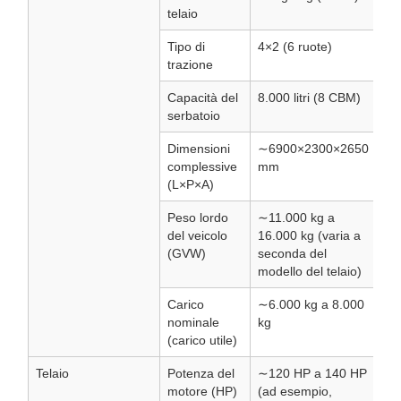
telaio
Tipo di
4×2 (6 ruote)
trazione
Capacità del
8.000 litri (8 CBM)
serbatoio
Dimensioni
∼6900×2300×2650
complessive
mm
(L×P×A)
Peso lordo
∼11.000 kg a
del veicolo
16.000 kg (varia a
(GVW)
seconda del
modello del telaio)
Carico
∼6.000 kg a 8.000
nominale
kg
(carico utile)
Telaio
Potenza del
∼120 HP a 140 HP
motore (HP)
(ad esempio,