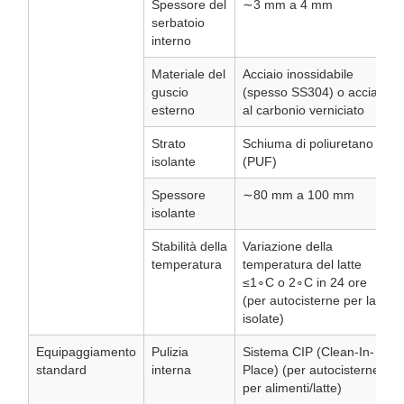
Spessore del
∼3 mm a 4 mm
serbatoio
interno
Materiale del
Acciaio inossidabile
guscio
(spesso SS304) o acciaio
esterno
al carbonio verniciato
Strato
Schiuma di poliuretano
isolante
(PUF)
Spessore
∼80 mm a 100 mm
isolante
Stabilità della
Variazione della
temperatura
temperatura del latte
≤1∘C o 2∘C in 24 ore
(per autocisterne per latte
isolate)
Equipaggiamento
Pulizia
Sistema CIP (Clean-In-
standard
interna
Place) (per autocisterne
per alimenti/latte)