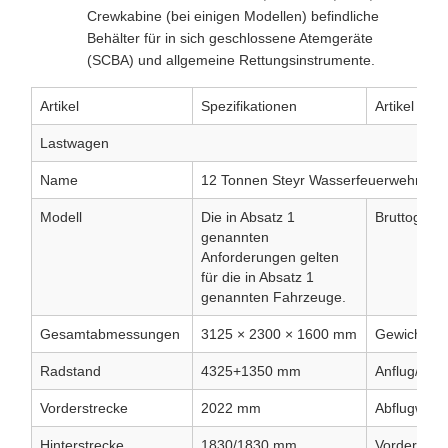
Crewkabine (bei einigen Modellen) befindliche
Behälter für in sich geschlossene Atemgeräte
(SCBA) und allgemeine Rettungsinstrumente.
Artikel
Spezifikationen
Artikel
Lastwagen
Name
12 Tonnen Steyr Wasserfeuerwehr Eur
Modell
Die in Absatz 1
Bruttogewic
genannten
Anforderungen gelten
für die in Absatz 1
genannten Fahrzeuge.
Gesamtabmessungen
3125 × 2300 × 1600 mm
Gewichtsre
Radstand
4325+1350 mm
Anflug/Abfl
Vorderstrecke
2022 mm
Abflugwinke
Hinterstrecke
1830/1830 mm
Vorderübe