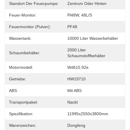
Standort Der Feuerpumpe:
Zentrum Oder Hinten
Feuer-Monitor:
Pl48W, 48L/S
Feuermonitor (Pulver):
PF48
Wassertank:
10000 Liter Wasserbehälter
2000 Liter 
Schaumbehälter:
Schaumstoffbehälter
Motormodell:
Wd615.92e
Getriebe:
HW19710
ABS:
Mit ABS
Transportpaket:
Nackt
Spezifikation:
11995x2550x3800mm
Warenzeichen:
Dongfeng