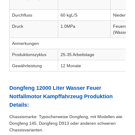
Durchfluss
60 kgL/S
Niederdru
Druck
1.0MPa
Feuerentfe
(Wasser)
Anmerkungen
Produktionszyklus
25-35 Arbeitstage
Gewährleistung
12 Monate
Dongfeng 12000 Liter Wasser Feuer
Notfallmotor Kampffahrzeug Produktion
Details:
Chassismarke: Typischerweise Dongfeng, mit Modellen wie
Dongfeng 145, Dongfeng D913 oder anderen schweren
Chassisvarianten.