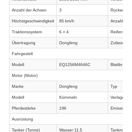
Anzahl der Achsen
3
Rückenübe
Höchstgeschwindigkeit
85 km/h
Anzahl der
Traktionssystem
6 × 4
Reifen
Übertragung
Dongfeng
Zulässige 
Fahrgestell
Modell
EQ1256M4646C
Blattbrunn
Motor (Motor)
Marke
Dongfeng
Typ
Modell
Kümmeln
Verlagerun
Pferdestärke
196
Emissionss
Ausrüstung
Tanker (Tonne)
Wasser:11.5
Tankmateri