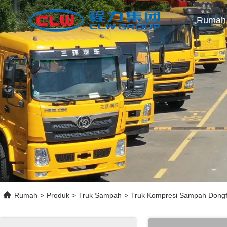
Rumah
Rumah
>
Produk
>
Truk Sampah
>
Truk Kompresi Sampah Dong