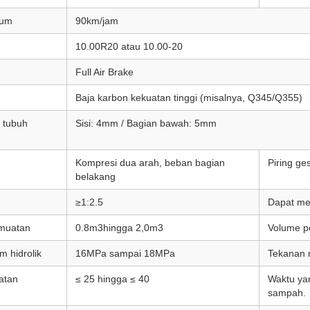
mum
90km/jam
10.00R20 atau 10.00-20
Full Air Brake
Baja karbon kekuatan tinggi (misalnya, Q345/Q355)
 tubuh
Sisi: 4mm / Bagian bawah: 5mm
Kompresi dua arah, beban bagian
Piring ge
belakang
≥1:2.5
Dapat me
muatan
0.8m
3
hingga 2,0m
3
Volume p
m hidrolik
16MPa sampai 18MPa
Tekanan 
atan
≤ 25 hingga ≤ 40
Waktu ya
sampah.