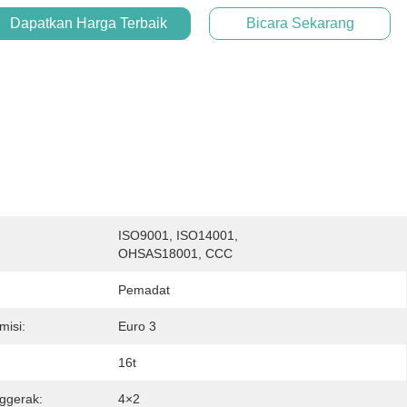
Dapatkan Harga Terbaik
Bicara Sekarang
ISO9001, ISO14001, 
:
OHSAS18001, CCC
Pemadat
misi:
Euro 3
16t
ggerak:
4×2