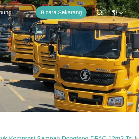
Bicara Sekarang
Hubungi Kami
ruk Kompresi Sampah Dongfeng DFAC 12m3 Truk