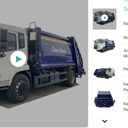
S
Na
No
Ju
Mi
Ha
Ke
Pe
K
Pe