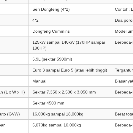
Seri Dongfeng (4*2)
Contoh: 
4*2
Dua poro
n
Dongfeng Cummins
Model um
125kW sampai 140kW (170HP sampai
Berbeda-
190HP)
5.9L (sekitar 5900ml)
Euro 3 sampai Euro 5 (atau lebih tinggi)
Tergantu
Manual
Biasanya
n (L x W x H)
Sekitar 7.350 x 2.500 x 3.050 mm
Berbeda-b
Sekitar 4500 mm.
ruto (GVW)
16,000kg sampai 18,000kg
Berat tot
ban
5,070kg sampai 10.000kg
Berbeda-