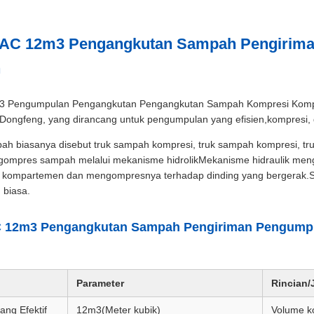
AC 12m3 Pengangkutan Sampah Pengirim
h
 Pengumpulan Pengangkutan Pengangkutan Sampah Kompresi Kompres
Dongfeng, yang dirancang untuk pengumpulan yang efisien,kompresi, d
ah biasanya disebut truk sampah kompresi, truk sampah kompresi, tr
ompres sampah melalui mekanisme hidrolikMekanisme hidraulik meng
am kompartemen dan mengompresnya terhadap dinding yang bergerak.Sa
 biasa.
 12m3 Pengangkutan Sampah Pengiriman Pengump
Parameter
Rincian
ang Efektif
12m
3
(Meter kubik)
Volume ko