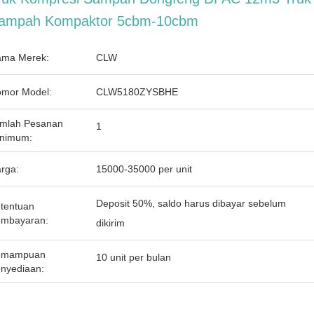
ampah Kompaktor 5cbm-10cbm
ma Merek:
CLW
mor Model:
CLW5180ZYSBHE
mlah Pesanan
1
nimum:
rga:
15000-35000 per unit
Deposit 50%, saldo harus dibayar sebelum
tentuan
mbayaran:
dikirim
emampuan
10 unit per bulan
nyediaan: