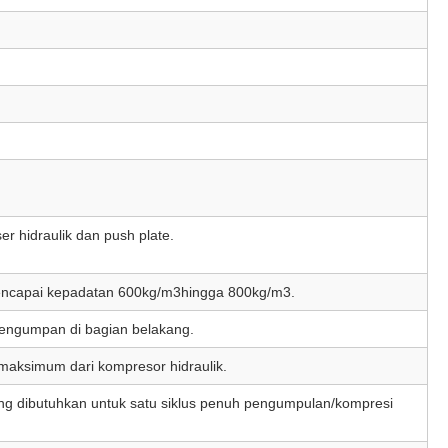
ser hidraulik dan push plate.
ncapai kepadatan 600kg/m
3
hingga 800kg/m
3
.
engumpan di bagian belakang.
maksimum dari kompresor hidraulik.
ng dibutuhkan untuk satu siklus penuh pengumpulan/kompresi