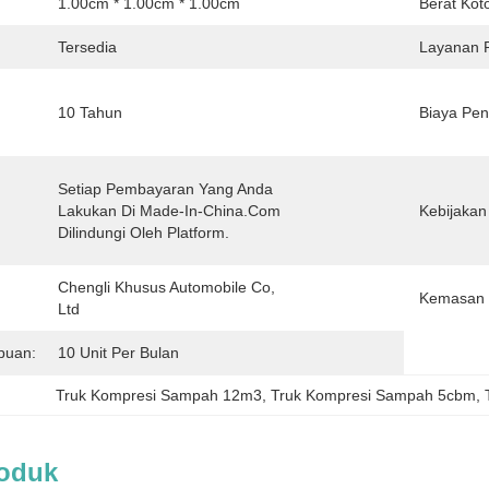
1.00cm * 1.00cm * 1.00cm
Berat Kot
Tersedia
Layanan P
10 Tahun
Biaya Pen
Setiap Pembayaran Yang Anda 
Lakukan Di Made-In-China.com 
Kebijakan
Dilindungi Oleh Platform.
Chengli Khusus Automobile Co, 
Kemasan 
Ltd
puan:
10 Unit Per Bulan
Truk Kompresi Sampah 12m3
, 
Truk Kompresi Sampah 5cbm
, 
roduk