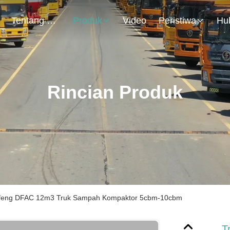
Tentang Kami
Produk
Video
Peristiwa
Rincian Produk
feng DFAC 12m3 Truk Sampah Kompaktor 5cbm-10cbm
T