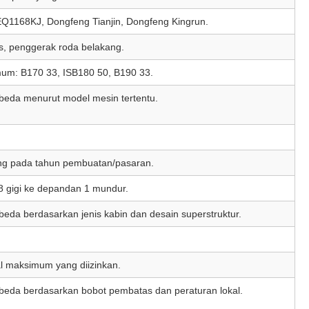
EQ1168KJ, Dongfeng Tianjin, Dongfeng Kingrun.
s, penggerak roda belakang.
um: B170 33, ISB180 50, B190 33.
beda menurut model mesin tertentu.
ng pada tahun pembuatan/pasaran.
8 gigi ke depan
dan 1 mundur.
eda berdasarkan jenis kabin dan desain superstruktur.
al maksimum yang diizinkan.
beda berdasarkan bobot pembatas dan peraturan lokal.