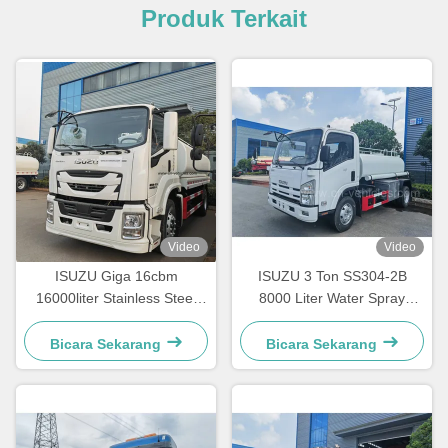
Produk Terkait
Video
Video
ISUZU Giga 16cbm
ISUZU 3 Ton SS304-2B
16000liter Stainless Steel
8000 Liter Water Spray
Minuman Air Transport Tank
Truck Tangki truk stainless
Truck
steel
Bicara Sekarang
Bicara Sekarang