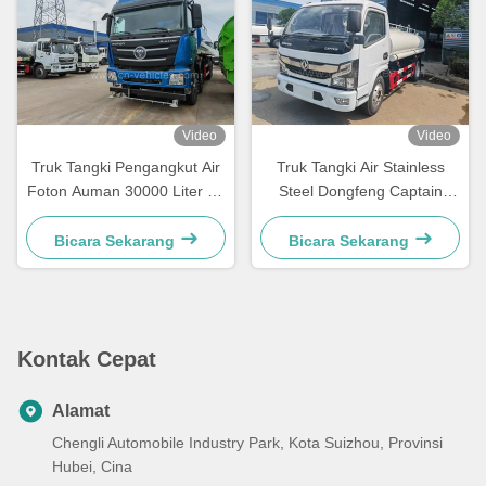
Video
Video
Truk Tangki Pengangkut Air
Truk Tangki Air Stainless
Foton Auman 30000 Liter 12
Steel Dongfeng Captain
Roda SS304
RHD 5T 8000 Liter Untuk
Food Grade
Bicara Sekarang
Bicara Sekarang
Kontak Cepat
Alamat
Chengli Automobile Industry Park, Kota Suizhou, Provinsi
Hubei, Cina