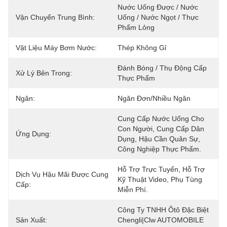
Nước Uống Được / Nước 
Vận Chuyển Trung Bình:
Uống / Nước Ngọt / Thực 
Phẩm Lỏng
Vật Liệu Máy Bơm Nước:
Thép Không Gỉ
Đánh Bóng / Thụ Động Cấp 
Xử Lý Bên Trong:
Thực Phẩm
Ngăn:
Ngăn Đơn/Nhiều Ngăn
Cung Cấp Nước Uống Cho 
Con Người, Cung Cấp Dân 
Ứng Dụng:
Dụng, Hậu Cần Quân Sự, 
Công Nghiệp Thực Phẩm.
Hỗ Trợ Trực Tuyến, Hỗ Trợ 
Dịch Vụ Hậu Mãi Được Cung
Kỹ Thuật Video, Phụ Tùng 
Cấp:
Miễn Phí.
Công Ty TNHH Ôtô Đặc Biệt 
Sản Xuất:
Chengli|Clw AUTOMOBILE 