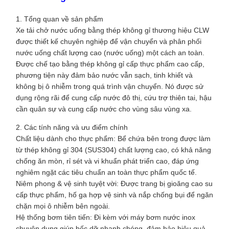
1. Tổng quan về sản phẩm
Xe tải chở nước uống bằng thép không gỉ thương hiệu CLW
được thiết kế chuyên nghiệp để vận chuyển và phân phối
nước uống chất lượng cao (nước uống) một cách an toàn.
Được chế tạo bằng thép không gỉ cấp thực phẩm cao cấp,
phương tiện này đảm bảo nước vẫn sạch, tinh khiết và
không bị ô nhiễm trong quá trình vận chuyển. Nó được sử
dụng rộng rãi để cung cấp nước đô thị, cứu trợ thiên tai, hậu
cần quân sự và cung cấp nước cho vùng sâu vùng xa.
2. Các tính năng và ưu điểm chính
Chất liệu dành cho thực phẩm: Bể chứa bên trong được làm
từ thép không gỉ 304 (SUS304) chất lượng cao, có khả năng
chống ăn mòn, rỉ sét và vi khuẩn phát triển cao, đáp ứng
nghiêm ngặt các tiêu chuẩn an toàn thực phẩm quốc tế.
Niêm phong & vệ sinh tuyệt vời: Được trang bị gioăng cao su
cấp thực phẩm, hố ga hợp vệ sinh và nắp chống bụi để ngăn
chặn mọi ô nhiễm bên ngoài.
Hệ thống bơm tiên tiến: Đi kèm với máy bơm nước inox
chuyên dụng giúp bốc dỡ nhanh chóng, đảm bảo hiệu quả