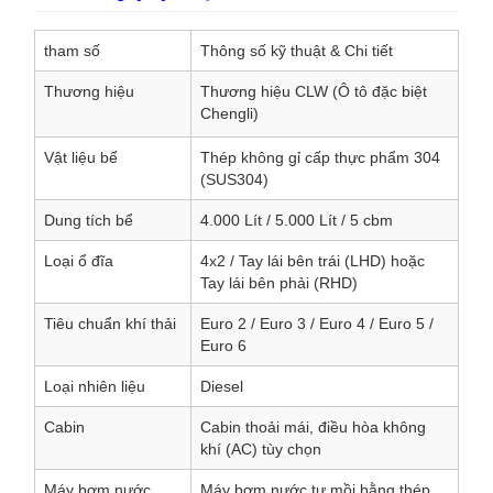
tham số
Thông số kỹ thuật & Chi tiết
Thương hiệu
Thương hiệu CLW (Ô tô đặc biệt
Chengli)
Vật liệu bể
Thép không gỉ cấp thực phẩm 304
(SUS304)
Dung tích bể
4.000 Lít / 5.000 Lít / 5 cbm
Loại ổ đĩa
4x2 / Tay lái bên trái (LHD) hoặc
Tay lái bên phải (RHD)
Tiêu chuẩn khí thải
Euro 2 / Euro 3 / Euro 4 / Euro 5 /
Euro 6
Loại nhiên liệu
Diesel
Cabin
Cabin thoải mái, điều hòa không
khí (AC) tùy chọn
Máy bơm nước
Máy bơm nước tự mồi bằng thép