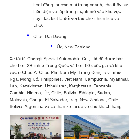
hoạt động thương mại trong ngành, cho thấy sự
hiện diện và tập trung mạnh mẽ vào khu vực
này, đặc biệt là đối với tàu chở nhiên liệu và
LPG.
Châu Đại Dương:
Úc, New Zealand.
Xe tải từ Chengli Special Automobile Co., Ltd đã được bán
cho hơn 29 tỉnh ở Trung Quốc và hơn 80 quốc gia và khu
vực ở Châu Á, Châu Phi, Nam Mỹ, Trung Đông, v.v., như
Nga, Mông Cổ, Philippines, Việt Nam, Campuchia, Myanmar,
Lào, Kazakhstan, Uzbekistan, Kyrghzstan, Tanzania,
Zambia, Nigeria, Úc, Chile, Bolivia, Ethiopia, Sudan,
Malaysia, Congo, El Salvador, Iraq, New Zealand, Chile,
Bolivia, Argentina và cả thân xe tải để vẽ cho khách hàng