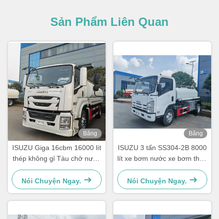
Sản Phẩm Liên Quan
Băng
Băng
hình
hình
ISUZU Giga 16cbm 16000 lít
ISUZU 3 tấn SS304-2B 8000
thép không gỉ Tàu chở nước
lít xe bơm nước xe bơm thép
uống
không gỉ
Nói Chuyện Ngay.
Nói Chuyện Ngay.