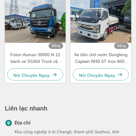
Băng
Băng
hình
hình
Foton Auman 30000 lít 12
Xe bồn chở nước Dongfeng
bánh xe SS304 Truck vận
Captain RHD 5T Inox 8000
chuyển nước
Lít Dùng cho Thực phẩm
Nói Chuyện Ngay.
Nói Chuyện Ngay.
Liên lạc nhanh
Địa chỉ
Khu công nghiệp ô tô Chengli, thành phố Suizhou, tỉnh