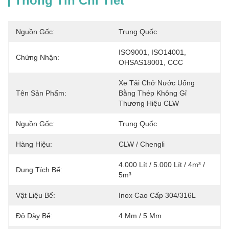
Thông Tin Chi Tiết
Nguồn Gốc:
Trung Quốc
ISO9001, ISO14001, 
Chứng Nhận:
OHSAS18001, CCC
Xe Tải Chở Nước Uống 
Tên Sản Phẩm:
Bằng Thép Không Gỉ 
Thương Hiệu CLW
Nguồn Gốc:
Trung Quốc
Hàng Hiệu:
CLW / Chengli
4.000 Lít / 5.000 Lít / 4m³ / 
Dung Tích Bể:
5m³
Vật Liệu Bể:
Inox Cao Cấp 304/316L
Độ Dày Bể:
4 Mm / 5 Mm