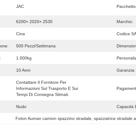
JAC
Pacchetto
6200× 2020× 2530
Marchio:
Cina
Codice SA
ione:
500 Pezzi/settimana
Dimension
:
1.000kg
Personali
10 Anni
Garanzia:
Contattare Il Fornitore Per 
Informazioni Sul Trasporto E Sui 
Pagamenti
Tempi Di Consegna Stimati.
Nudo
Capacità 
Foton Auman camion spazzino stradale
, 
spazzatrice stradale a