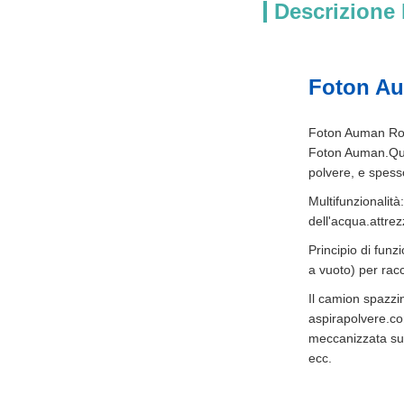
Descrizione 
Foton Au
Foton Auman Road
Foton Auman.Ques
polvere, e spess
Multifunzionalità
dell'acqua.attre
Principio di fun
a vuoto) per racc
Il camion spazzi
aspirapolvere.com
meccanizzata su
ecc.