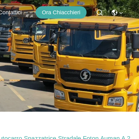
Ora Chiacchieri
Contattici
utocarro Spazzatrice Stradale Foton Auman A 2