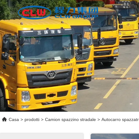
Casa
>
prodotti
>
Camion spazzino stradale
>
Autocarro spazzatr