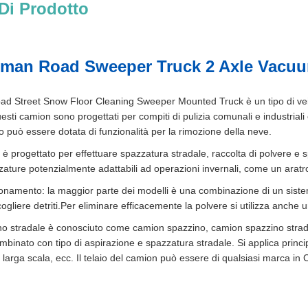
Di Prodotto
man Road Sweeper Truck 2 Axle Vacuu
 Street Snow Floor Cleaning Sweeper Mounted Truck è un tipo di veico
ti camion sono progettati per compiti di pulizia comunali e industriali
o può essere dotata di funzionalità per la rimozione della neve.
: è progettato per effettuare spazzatura stradale, raccolta di polvere e
zzature potenzialmente adattabili ad operazioni invernali, come un arat
zionamento: la maggior parte dei modelli è una combinazione di un sistem
ogliere detriti.Per eliminare efficacemente la polvere si utilizza anche 
no stradale è conosciuto come camion spazzino, camion spazzino strada
binato con tipo di aspirazione e spazzatura stradale. Si applica princip
 larga scala, ecc. Il telaio del camion può essere di qualsiasi marc