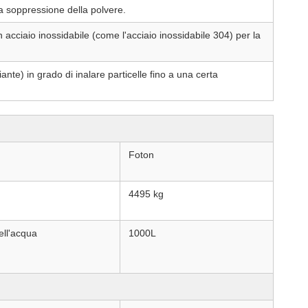
la soppressione della polvere.
n acciaio inossidabile (come l'acciaio inossidabile 304) per la
te) in grado di inalare particelle fino a una certa
Foton
4495 kg
ell'acqua
1000L