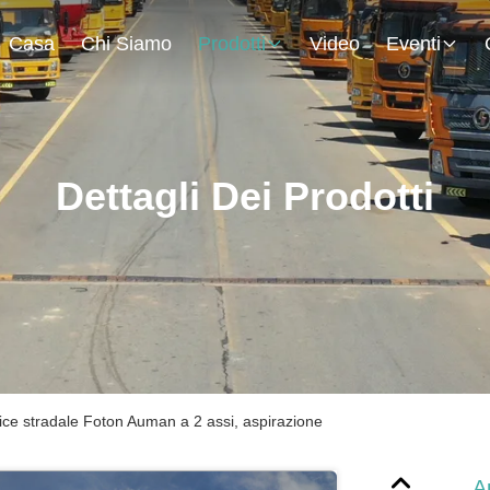
Casa
Chi Siamo
Prodotti
Video
Eventi
Dettagli Dei Prodotti
ice stradale Foton Auman a 2 assi, aspirazione
A