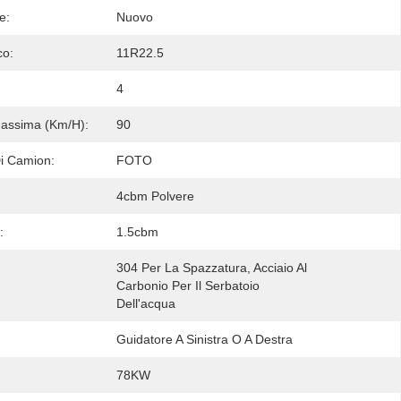
e:
Nuovo
co:
11R22.5
4
Massima (km/h):
90
i Camion:
FOTO
4cbm Polvere
:
1.5cbm
304 Per La Spazzatura, Acciaio Al 
Carbonio Per Il Serbatoio 
Dell'acqua
Guidatore A Sinistra O A Destra
78KW