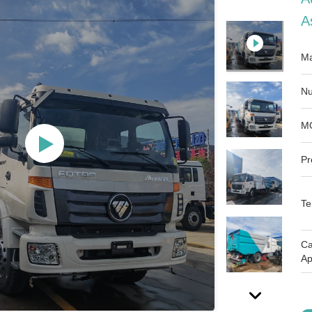
A
Ma
Nu
M
Pr
Te
Ca
Ap