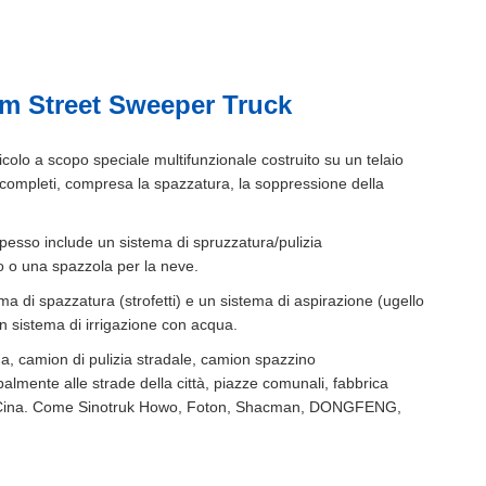
m Street Sweeper Truck
lo a scopo speciale multifunzionale costruito su un telaio
 completi, compresa la spazzatura, la soppressione della
 spesso include un sistema di spruzzatura/pulizia
ro o una spazzola per la neve.
a di spazzatura (strofetti) e un sistema di aspirazione (ugello
un sistema di irrigazione con acqua.
, camion di pulizia stradale, camion spazzino
almente alle strade della città, piazze comunali, fabbrica
a in Cina. Come Sinotruk Howo, Foton, Shacman, DONGFENG,