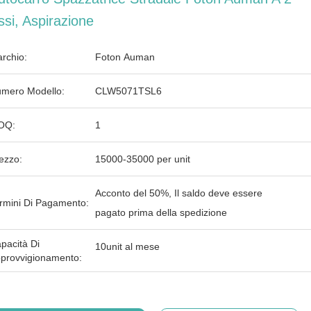
ssi, Aspirazione
rchio:
Foton Auman
mero Modello:
CLW5071TSL6
OQ:
1
ezzo:
15000-35000 per unit
Acconto del 50%, Il saldo deve essere
rmini Di Pagamento:
pagato prima della spedizione
pacità Di
10unit al mese
provvigionamento: