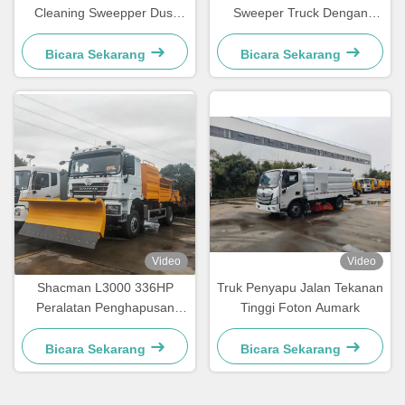
Cleaning Sweepper Dust
Sweeper Truck Dengan
Suction Water Spraying
Penghapus Salju
Truck
Bicara Sekarang
Bicara Sekarang
Video
Video
Shacman L3000 336HP
Truk Penyapu Jalan Tekanan
Peralatan Penghapusan
Tinggi Foton Aumark
Salju Penghancur Salju
Mobil Truk
Bicara Sekarang
Bicara Sekarang