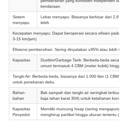
pembersihan yang konsisten independen dari k
kendaraan.
Sistem
Lebar menyapu: Biasanya berkisar dari 2,8 mete
menyapu
lebih.
Kecepatan menyapu: Dapat beroperasi secara efisien pada kec
3-15 km/jam).
Efisiensi pembersihan: Sering dinyatakan ≥95% atau lebih tinggi
Kapasitas
Dustbin/Garbage Tank: Berbeda-beda secara sign
umum termasuk 4 CBM (meter kubik) hingga 8 C
Tangki Air: Berbeda-beda, biasanya dari 1.000 liter (1 CBM) hin
untuk penekanan debu.
Bahan-
Bak sampah dan tangki air seringkali terbuat dar
bahan
baja tahan karat 304) untuk ketahanan korosi d
Kapasitas
Memiliki muncung hisap (sering mengapung p
Penyedot
menghirup partikel hingga ukuran tertentu (mi