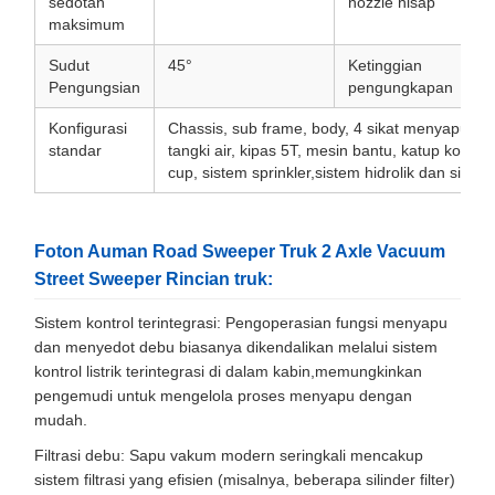
sedotan
nozzle hisap
maksimum
Sudut
45°
Ketinggian
Pengungsian
pengungkapan
Konfigurasi
Chassis, sub frame, body, 4 sikat menyapu, tan
standar
tangki air, kipas 5T, mesin bantu, katup kontro
cup, sistem sprinkler,sistem hidrolik dan sistem l
Foton Auman Road Sweeper Truk 2 Axle Vacuum
Street Sweeper Rincian truk:
Sistem kontrol terintegrasi: Pengoperasian fungsi menyapu
dan menyedot debu biasanya dikendalikan melalui sistem
kontrol listrik terintegrasi di dalam kabin,memungkinkan
pengemudi untuk mengelola proses menyapu dengan
mudah.
Filtrasi debu: Sapu vakum modern seringkali mencakup
sistem filtrasi yang efisien (misalnya, beberapa silinder filter)