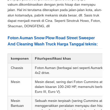
vakum.dikombinasikan dengan jenis hisap dan menyapu
jalan. Hal ini terutama diterapkan pada jalan-jalan kota, alun-
alun kotamadya, pabrik mekanis skala besar, dll. Sasis truk
dapat menjadi merek di Cina. Seperti Sinotruk Howo, Foton,
Shacman, DONGFENG, dll
Foton Auman Snow Plow Road Street Sweeper
And Cleaning Wash Truck Harga Tanggal teknis:
komponen
Fitur/spesifikasi khas
Chassis
Foton Auman (berbagai seri seperti Aumark, ter
4x2 drive.
Mesin
Mesin diesel, sering dari Foton Cummins atau 
dalam kisaran 100-240 HP, memenuhi berbagai s
Euro III, Euro V).
Mesin
Sebuah mesin terpisah (sering Cummins atau te
Bantuan
menggerakkan peralatan menyapu dan hisap, m