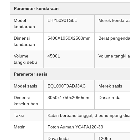
Parameter kendaraan
Model
EHY5090TSLE
Merek kendaraan
kendaraan
Dimensi
5400X1950X2500mm
Berat pengendali
kendaraan
Volume
4500L
Volume tangki air
tangki debu
Parameter sasis
Model sasis
EQ1090T9ADJ3AC
Merek sasis
Dimensi
3050x1750x2050mm
Dasar roda
keseluruhan
Taksi
Kabin berbaris tunggal, 3 penumpang diizinkan, 
Mesin
Foton Auman YC4FA120-33
Daya kuda
120hp