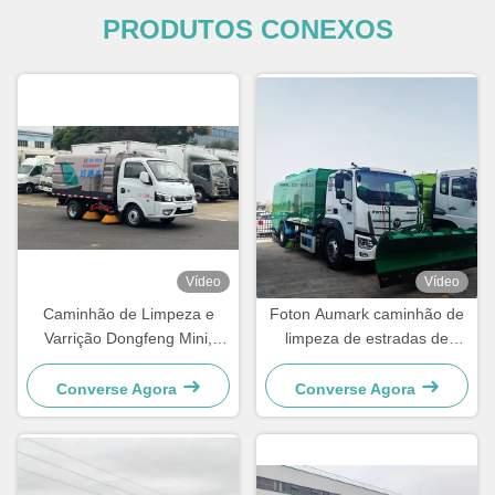
PRODUTOS CONEXOS
Vídeo
Vídeo
Caminhão de Limpeza e
Foton Aumark caminhão de
Varrição Dongfeng Mini,
limpeza de estradas de
Sucção de Poeira e
vácuo com remoção de neve
Pulverização de Água
Converse Agora
Converse Agora