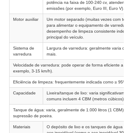
potência na faixa de 100-240 cv, atendendo 
emissões (por exemplo, Euro III, Euro V).
Motor auxiliar
Um motor separado (muitas vezes com tecn
para alimentar o equipamento de varredura e
desempenho de limpeza consistente independ
principal do veículo.
Sistema de
Largura de varredura: geralmente varia de 2,
varredura
mais.
Velocidade de varredura: pode operar de forma eficiente a baix
exemplo, 3-15 km/h).
Eficiência de limpeza: frequentemente indicada como ≥ 95% ou 
Capacidade
Lixeira/tanque de lixo: varia significativame
comuns incluem 4 CBM (metros cúbicos) até
Tanque de água: varia, geralmente de 1.000 litros (1 CBM) a 2.
supressão de poeira.
Materiais
O depósito de lixo e os tanques de água são 
aço inoxidável (como o aço inoxidável 304) pa