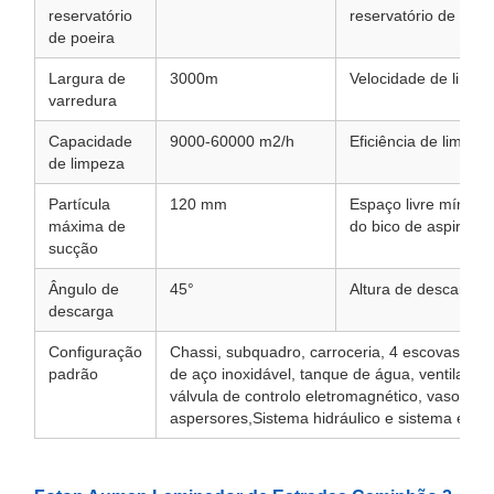
reservatório
reservatório de águ
de poeira
Largura de
3000m
Velocidade de limpe
varredura
Capacidade
9000-60000 m2/h
Eficiência de limpez
de limpeza
Partícula
120 mm
Espaço livre mínimo
máxima de
do bico de aspiraçã
sucção
Ângulo de
45°
Altura de descarga
descarga
Configuração
Chassi, subquadro, carroceria, 4 escovas de 
padrão
de aço inoxidável, tanque de água, ventilador d
válvula de controlo eletromagnético, vaso de 
aspersores,Sistema hidráulico e sistema elétri