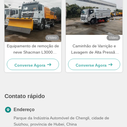
Vídeo
Vídeo
Equipamento de remoção de
Caminhão de Varrição e
neve Shacman L3000
Lavagem de Alta Pressão
336HP, pá carregadeira,
Foton Aumark
varredora de neve
Converse Agora
Converse Agora
Contato rápido
Endereço
Parque da Indústria Automóvel de Chengli, cidade de
Suizhou, província de Hubei, China