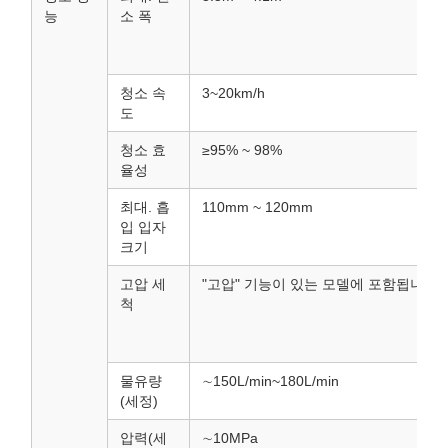
능
소 폭
청소 속
3~20km/h
도
청소 효
≥95% ~ 98%
율성
최대. 흡
110mm ~ 120mm
입 입자
크기
고압 세
"고압" 기능이 있는 모델에 포함됩니다.
척
물유량
∼150L/min~180L/min
(세정)
압력(세
∼10MPa