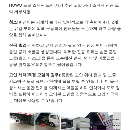
HOWO 도로 스위퍼 트럭 자기 추진 고압 거리 스위퍼 진공 트
럭 세부사항:
청소:
회전하는 기계식 브러시(일반적으로 각 측면에 4개, 2개)
는 유압 모터에 의해 구동되어 잔해물을 느슨하게 하고 차량 중
앙을 향해 쓸어냅니다.
진공 흡입:
강력하고 유지 관리가 필요 없는 원심 팬이 강력한
음압 공기 흐름을 생성합니다. 이러한 진공 효과는 넓은 흡입
노즐(흡입 디스크)을 통해 느슨해진 먼지, 먼지 및 이물질을 대
용량 먼지통/쓰레기통으로 끌어당깁니다.
고압 세척(특정 모델의 경우):
통합된 고압 워터 펌프 및 노즐
시스템은 도로 표면과 연석에 물을 뿌릴 수 있습니다. 이 물은
청소하는 동안 먼지를 억제하는 역할을 하며 연석이나 도로 장
벽을 포함하여 심하게 오염된 표면을 집중적으로 고압 세척하
는 데에도 사용할 수 있습니다.