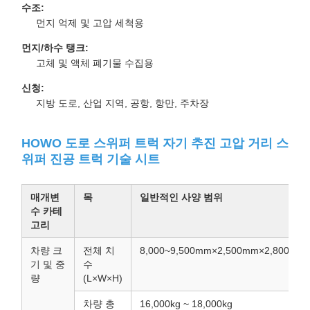
수조:
먼지 억제 및 고압 세척용
먼지/하수 탱크:
고체 및 액체 폐기물 수집용
신청:
지방 도로, 산업 지역, 공항, 항만, 주차장
HOWO 도로 스위퍼 트럭 자기 추진 고압 거리 스
위퍼 진공 트럭 기술 시트
매개변
목
일반적인 사양 범위
수 카테
고리
차량 크
전체 치
8,000~9,500mm×2,500mm×2,800~3,
기 및 중
수
량
(L×W×H)
차량 총
16,000kg ~ 18,000kg