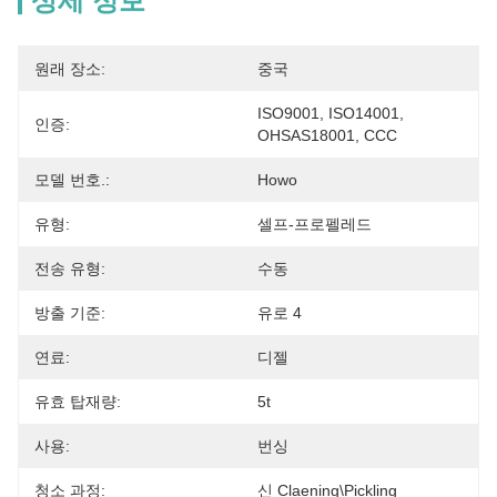
상세 정보
원래 장소:
중국
ISO9001, ISO14001, 
인증:
OHSAS18001, CCC
모델 번호.:
Howo
유형:
셀프-프로펠레드
전송 유형:
수동
방출 기준:
유로 4
연료:
디젤
유효 탑재량:
5t
사용:
번싱
청소 과정:
신 Claening\Pickling