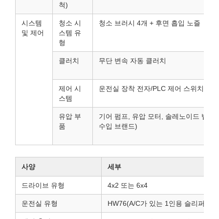
척)
시스템
청소 시
청소 브러시 ​​4개 + 후면 흡입 노즐
및 제어
스템 유
형
클러치
무단 변속 자동 클러치
제어 시
운전실 장착 전자/PLC 제어 스위치
스템
유압 부
기어 펌프, 유압 모터, 솔레노이드 밸브
품
수입 브랜드)
사양
세부
드라이브 유형
4x2 또는 6x4
운전실 유형
HW76(A/C가 있는 1인용 슬리퍼)