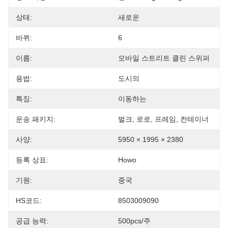
상태:
새로운
바퀴:
6
이름:
모바일 스트리트 클린 스위퍼
용법:
도시의
특징:
이동하는
운송 패키지:
벌크, 로로, 프레임, 컨테이너
사양:
5950 × 1995 × 2380
등록 상표:
Howo
기원:
중국
HS코드:
8503009090
공급 능력:
500pcs/주