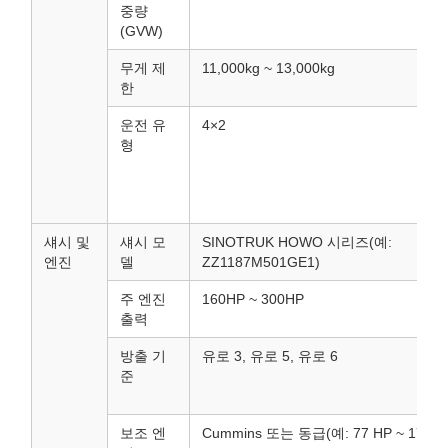
중량
(GVW)
무게 제
11,000kg ~ 13,000kg
한
운전 유
4×2
형
섀시 및
섀시 모
SINOTRUK HOWO 시리즈(예:
엔진
델
ZZ1187M501GE1)
주 엔진
160HP ~ 300HP
출력
방출 기
유로 3, 유로 5, 유로 6
준
보조 엔
Cummins 또는 동급(예: 77 HP ~ 170 H