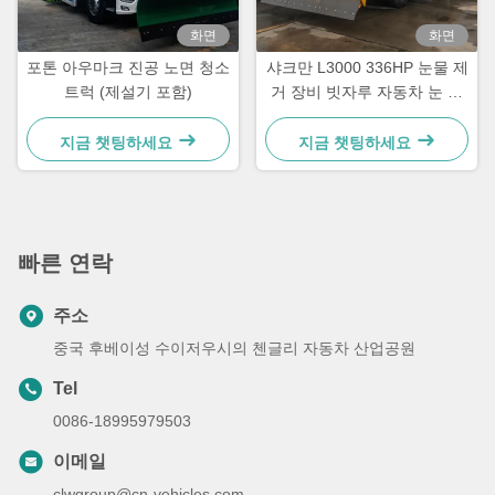
화면
화면
포톤 아우마크 진공 노면 청소
샤크만 L3000 336HP 눈물 제
트럭 (제설기 포함)
거 장비 빗자루 자동차 눈 청
소 트럭
지금 챗팅하세요
지금 챗팅하세요
빠른 연락
주소
중국 후베이성 수이저우시의 첸글리 자동차 산업공원
Tel
0086-18995979503
이메일
clwgroup@cn-vehicles.com