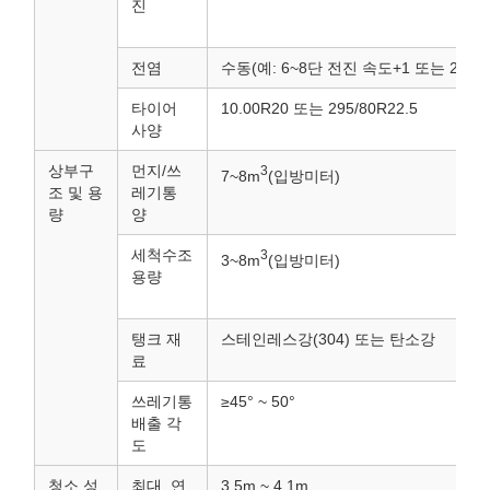
진
전염
수동(예: 6~8단 전진 속도+1 또는 2단 
타이어
10.00R20 또는 295/80R22.5
사양
상부구
먼지/쓰
3
7~8m
(입방미터)
조 및 용
레기통
량
양
세척수조
3
3~8m
(입방미터)
용량
탱크 재
스테인레스강(304) 또는 탄소강
료
쓰레기통
≥45° ~ 50°
배출 각
도
청소 성
최대. 연
3.5m ~ 4.1m