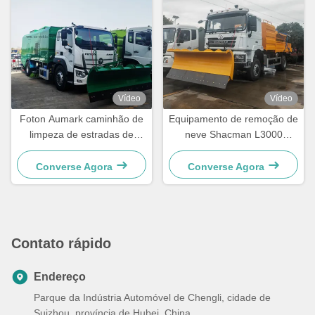
Vídeo
Vídeo
Foton Aumark caminhão de
Equipamento de remoção de
limpeza de estradas de
neve Shacman L3000
vácuo com remoção de neve
336HP, pá carregadeira,
varredora de neve
Converse Agora
Converse Agora
Contato rápido
Endereço
Parque da Indústria Automóvel de Chengli, cidade de
Suizhou, província de Hubei, China