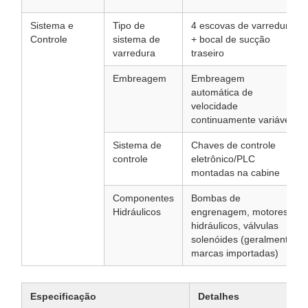
Sistema e
Tipo de
4 escovas de varredura
Controle
sistema de
+ bocal de sucção
varredura
traseiro
Embreagem
Embreagem
automática de
velocidade
continuamente variável
Sistema de
Chaves de controle
controle
eletrônico/PLC
montadas na cabine
Componentes
Bombas de
Hidráulicos
engrenagem, motores
hidráulicos, válvulas
solenóides (geralmente
marcas importadas)
Especificação
Detalhes