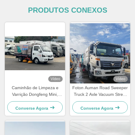
PRODUTOS CONEXOS
Vídeo
Vídeo
Caminhão de Limpeza e
Foton Auman Road Sweeper
Varrição Dongfeng Mini,
Truck 2 Axle Vacuum Street
Sucção de Poeira e
Sweeper Truck
Pulverização de Água
Converse Agora
Converse Agora