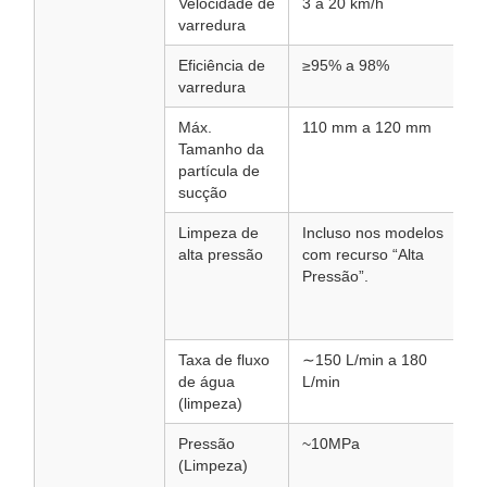
Velocidade de
3 a 20 km/h
varredura
Eficiência de
≥95% a 98%
varredura
Máx.
110 mm a 120 mm
Tamanho da
partícula de
sucção
Limpeza de
Incluso nos modelos
alta pressão
com recurso “Alta
Pressão”.
Taxa de fluxo
∼150 L/min a 180
de água
L/min
(limpeza)
Pressão
~10MPa
(Limpeza)