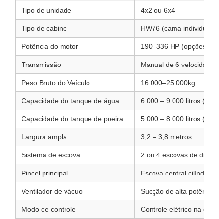
Tipo de unidade
4x2 ou 6x4
Tipo de cabine
HW76 (cama individual c
Potência do motor
190–336 HP (opções Euro
Transmissão
Manual de 6 velocidades 
Peso Bruto do Veículo
16.000–25.000kg
Capacidade do tanque de água
6.000 – 9.000 litros (aço 
Capacidade do tanque de poeira
5.000 – 8.000 litros (aço 
Largura ampla
3,2 – 3,8 metros
Sistema de escova
2 ou 4 escovas de disco r
Pincel principal
Escova central cilíndrica
Ventilador de vácuo
Sucção de alta potência 
Modo de controle
Controle elétrico na cab