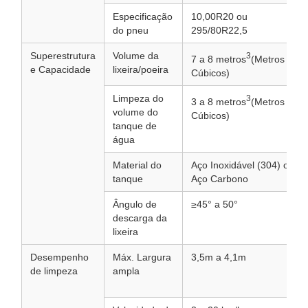
Especificação
10,00R20 ou
do pneu
295/80R22,5
Superestrutura
Volume da
3
7 a 8 metros
(Metros
e Capacidade
lixeira/poeira
Cúbicos)
Limpeza do
3
3 a 8 metros
(Metros
volume do
Cúbicos)
tanque de
água
Material do
Aço Inoxidável (304) ou
tanque
Aço Carbono
Ângulo de
≥45° a 50°
descarga da
lixeira
Desempenho
Máx. Largura
3,5m a 4,1m
de limpeza
ampla