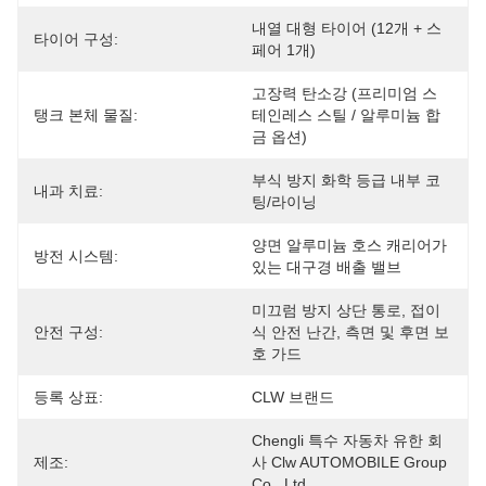
내열 대형 타이어 (12개 + 스
타이어 구성:
페어 1개)
고장력 탄소강 (프리미엄 스
탱크 본체 물질:
테인레스 스틸 / 알루미늄 합
금 옵션)
부식 방지 화학 등급 내부 코
내과 치료:
팅/라이닝
양면 알루미늄 호스 캐리어가 
방전 시스템:
있는 대구경 배출 밸브
미끄럼 방지 상단 통로, 접이
안전 구성:
식 안전 난간, 측면 및 후면 보
호 가드
등록 상표:
CLW 브랜드
Chengli 특수 자동차 유한 회
제조:
사 Clw AUTOMOBILE Group 
Co., Ltd.