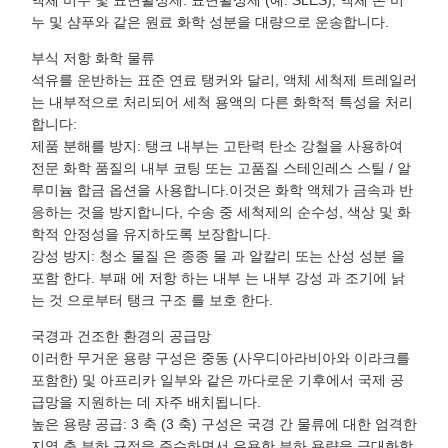
액체 비누 및 표면활성제: 표면활성제 (예: SLES), 액체 손 비
누 및 샴푸와 같은 원료 화학 성분을 대량으로 운송합니다.
부식 저항 화학 물류
석유를 운반하는 표준 연료 탱커와 달리, 액체 세척제 트레일러
는 내부적으로 처리되어 세척 용액의 다른 화학적 특성을 처리
합니다:
제품 분해를 방지: 탱크 내부는 고탄력 탄소 강철을 사용하여
전문 화학 품질의 내부 코팅 또는 고품질 스테인레스 스틸 / 알
루미늄 합금 옵션을 사용합니다.이것은 화학 액체가 금속과 반
응하는 것을 방지합니다, 수송 중 세척제의 순수성, 색상 및 화
학적 안정성을 유지하도록 보장합니다.
강성 방지: 청소 물질 은 종종 물 과 알칼리 또는 산성 성분 을
포함 한다. 부패 에 저항 하는 내부 는 내부 강성 과 조기에 낡
는 것 으로부터 탱크 구조 를 보호 한다.
국경과 건조한 환경의 공급망
이러한 무거운 용량 구성은 중동 (사우디아라비아와 이라크를
포함한) 및 아프리카 일부와 같은 까다로운 기후에서 국제 공
급망을 지원하는 데 자주 배치됩니다.
높은 용량 공급: 3 축 (3 축) 구성은 국경 간 물류에 대한 엄격한
지역 축 부하 규정을 준수하면서 유용한 부하 용량을 극대화합