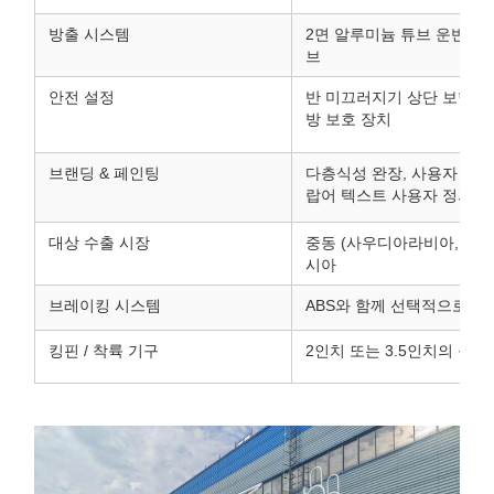
방출 시스템
2면 알루미늄 튜브 운반장치
브
안전 설정
반 미끄러지기 상단 보행선, 
방 보호 장치
브랜딩 & 페인팅
다층식성 완장, 사용자 지정 기
랍어 텍스트 사용자 정의
대상 수출 시장
중동 (사우디아라비아, 이라크
시아
브레이킹 시스템
ABS와 함께 선택적으로 두
킹핀 / 착륙 기구
2인치 또는 3.5인치의 볼트