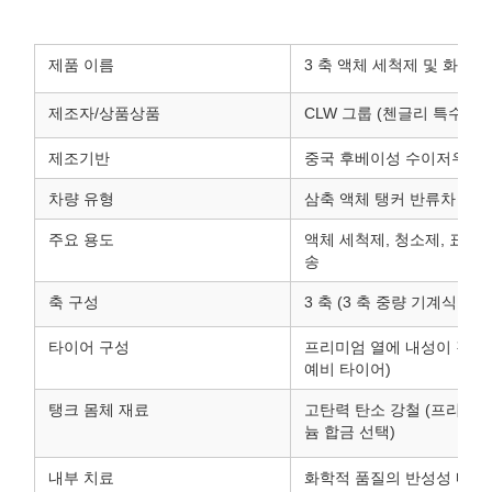
제품 이름
3 축 액체 세척제 및 화학
제조자/상품상품
CLW 그룹 (첸글리 특수 자
제조기반
중국 후베이성 수이저우 시
차량 유형
삼축 액체 탱커 반류차
주요 용도
액체 세척제, 청소제, 표면
송
축 구성
3 축 (3 축 중량 기계식 서
타이어 구성
프리미엄 열에 내성이 강한 중
예비 타이어)
탱크 몸체 재료
고탄력 탄소 강철 (프리미엄
늄 합금 선택)
내부 치료
화학적 품질의 반성성 내부