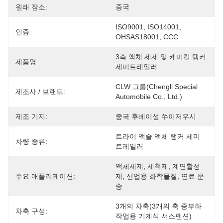
원래 장소:
중국
ISO9001, ISO14001, 
인증:
OHSAS18001, CCC
3축 액체 세제 및 케미컬 탱커 
제품명:
세미트레일러
CLW 그룹(Chengli Special 
제조사 / 브랜드:
Automobile Co., Ltd.)
제조 기지:
중국 후베이성 ​​쑤이저우시
트라이 액슬 액체 탱커 세미
차량 종류:
트레일러
액체세제, 세척제, 계면활성
주요 애플리케이션:
제, 산업용 화학물질, 연료 운
송
3개의 차축(3개의 축 중부하 
차축 구성:
작업용 기계식 서스펜션)