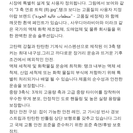
시장에 특별히 설계 및 사용자 정의됩니다. 그림에서 보여와 같
이 "3 축 연료 트럭 (8).jpg",탱크 보디는 고품질의 사용자 지정
아랍 브랜드 ("منظفات عالية الجودة" - 고품질 세정제) 와 함께
깨끗한 흰색 페인트가 있습니다., 사우디아라비아와 이라크 같
은 국가의 액체 화학 제조업체, 도매업체 및 물류 회사들을 위
한 완벽한 운송 솔루션입니다.
고탄력 강철과 탄탄한 기계식 서스펜션으로 제작된 이 3축 탱
커는 최대 내구성,그리고 까다로운 장거리 운송과 뜨거운 기후
조건에서 예외적인 안전.
액체 세척제 및 화학물질 운송에 최적화: 탱크 내부는 액체 세
척제, 산업 세척제 또는 화학 물질의 부식에 저항하기 위해 특
별히 처리되거나 배열 될 수 있습니다.제품의 순수성과 안전한
운송을 보장합니다..
중량 3축식: 3개의 고용량 축과 고급 중량 타이어를 장착하여
우수한 무게 분포, 안정적인 도로 핸들링 및 높은 실량 용량을
보장합니다.
첨단 안전 구성: 접이 가능한 안전 레인, 고 가시성 반사 경보
스트립과 탄탄한 반틀림 상단 보행로를 갖추고 있습니다.그리
고 국제 교통 안전 표준을 준수하기 위한 표준 측면/후방 보호
장치.