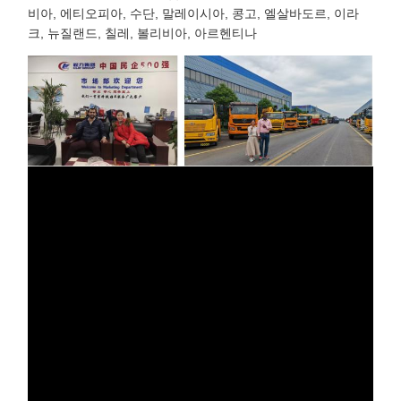
비아, 에티오피아, 수단, 말레이시아, 콩고, 엘살바도르, 이라
크, 뉴질랜드, 칠레, 볼리비아, 아르헨티나