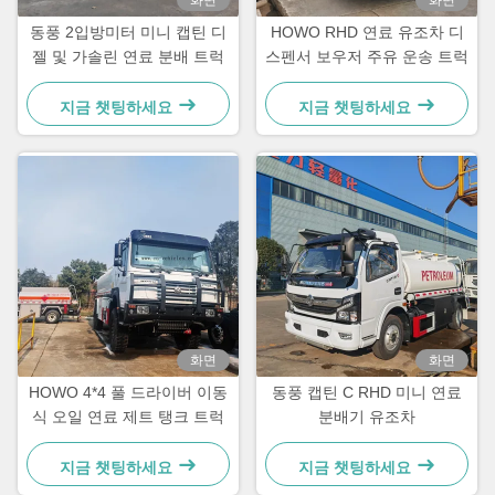
화면
화면
동풍 2입방미터 미니 캡틴 디
HOWO RHD 연료 유조차 디
젤 및 가솔린 연료 분배 트럭
스펜서 보우저 주유 운송 트럭
지금 챗팅하세요
지금 챗팅하세요
화면
화면
HOWO 4*4 풀 드라이버 이동
동풍 캡틴 C RHD 미니 연료
식 오일 연료 제트 탱크 트럭
분배기 유조차
지금 챗팅하세요
지금 챗팅하세요