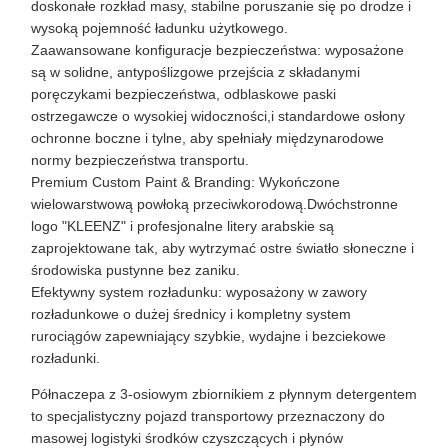
doskonałe rozkład masy, stabilne poruszanie się po drodze i
wysoką pojemność ładunku użytkowego.
Zaawansowane konfiguracje bezpieczeństwa: wyposażone
są w solidne, antypoślizgowe przejścia z składanymi
poręczykami bezpieczeństwa, odblaskowe paski
ostrzegawcze o wysokiej widoczności,i standardowe osłony
ochronne boczne i tylne, aby spełniały międzynarodowe
normy bezpieczeństwa transportu.
Premium Custom Paint & Branding: Wykończone
wielowarstwową powłoką przeciwkorodową.Dwóchstronne
logo "KLEENZ" i profesjonalne litery arabskie są
zaprojektowane tak, aby wytrzymać ostre światło słoneczne i
środowiska pustynne bez zaniku.
Efektywny system rozładunku: wyposażony w zawory
rozładunkowe o dużej średnicy i kompletny system
rurociągów zapewniający szybkie, wydajne i bezciekowe
rozładunki.
Półnaczepa z 3-osiowym zbiornikiem z płynnym detergentem
to specjalistyczny pojazd transportowy przeznaczony do
masowej logistyki środków czyszczących i płynów