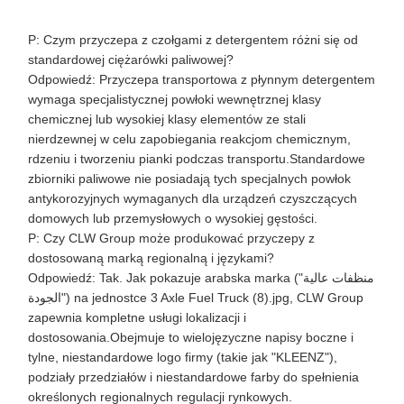
P: Czym przyczepa z czołgami z detergentem różni się od
standardowej ciężarówki paliwowej?
Odpowiedź: Przyczepa transportowa z płynnym detergentem
wymaga specjalistycznej powłoki wewnętrznej klasy
chemicznej lub wysokiej klasy elementów ze stali
nierdzewnej w celu zapobiegania reakcjom chemicznym,
rdzeniu i tworzeniu pianki podczas transportu.Standardowe
zbiorniki paliwowe nie posiadają tych specjalnych powłok
antykorozyjnych wymaganych dla urządzeń czyszczących
domowych lub przemysłowych o wysokiej gęstości.
P: Czy CLW Group może produkować przyczepy z
dostosowaną marką regionalną i językami?
Odpowiedź: Tak. Jak pokazuje arabska marka ("منظفات عالية
الجودة") na jednostce 3 Axle Fuel Truck (8).jpg, CLW Group
zapewnia kompletne usługi lokalizacji i
dostosowania.Obejmuje to wielojęzyczne napisy boczne i
tylne, niestandardowe logo firmy (takie jak "KLEENZ"),
podziały przedziałów i niestandardowe farby do spełnienia
określonych regionalnych regulacji rynkowych.