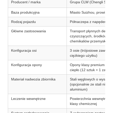
Producent / marka
Grupa CLW (Chengli Specia
Baza produkcyjna
Miasto Suizhou, prowincja
Rodzaj pojazdu
Półnaczepa z napędem wo
Główne zastosowania
Transport płynnych deterg
czyszczących, środków po
chemikaliów przemysłowych
Konfiguracja osi
3 osie (trójosiowe zawies
ciężkiego użytku)
Konfiguracja opony
Opony klasy premium o wy
ciepło (12 sztuk + 1 zapas
Materiał nadwozia zbiornika
Stali węglowych o wysokiej
(opcjonalnie ze stali nier
aluminium)
Leczenie wewnętrzne
Powierzchnia wewnętrzna /
klasy chemicznej