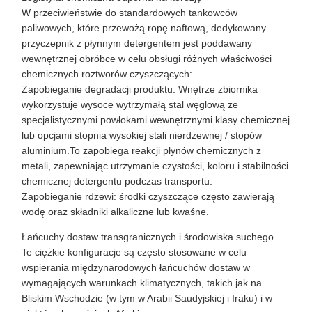
W przeciwieństwie do standardowych tankowców
paliwowych, które przewożą ropę naftową, dedykowany
przyczepnik z płynnym detergentem jest poddawany
wewnętrznej obróbce w celu obsługi różnych właściwości
chemicznych roztworów czyszczących:
Zapobieganie degradacji produktu: Wnętrze zbiornika
wykorzystuje wysoce wytrzymałą stal węglową ze
specjalistycznymi powłokami wewnętrznymi klasy chemicznej
lub opcjami stopnia wysokiej stali nierdzewnej / stopów
aluminium.To zapobiega reakcji płynów chemicznych z
metali, zapewniając utrzymanie czystości, koloru i stabilności
chemicznej detergentu podczas transportu.
Zapobieganie rdzewi: środki czyszczące często zawierają
wodę oraz składniki alkaliczne lub kwaśne.
Łańcuchy dostaw transgranicznych i środowiska suchego
Te ciężkie konfiguracje są często stosowane w celu
wspierania międzynarodowych łańcuchów dostaw w
wymagających warunkach klimatycznych, takich jak na
Bliskim Wschodzie (w tym w Arabii Saudyjskiej i Iraku) i w