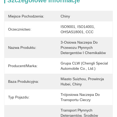
Szczegółowe Informacje
Miejsce Pochodzenia:
Chiny
ISO9001, ISO14001, 
Orzecznictwo:
OHSAS18001, CCC
3-Osiowa Naczepa Do 
Nazwa Produktu:
Przewozu Płynnych 
Detergentów I Chemikaliów
Grupa CLW (Chengli Special 
Producent/marka:
Automobile Co., Ltd.)
Miasto Suizhou, Prowincja 
Baza Produkcyjna:
Hubei, Chiny
Trójosiowa Naczepa Do 
Typ Pojazdu:
Transportu Cieczy
Transport Płynnych 
Detergentów, Środków 