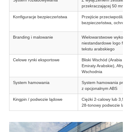
System rozładowywania
Z wyłączeniem zestawów o 
przekraczającej 50 mm
Konfiguracje bezpieczeństwa
Przejście przeciwpoślizgo
bezpieczeństwa, ochronniki
Branding i malowanie
Wielowarstwowe wykończen
niestandardowe logo firmy
tekstu arabskiego
Celowe rynki eksportowe
Bliski Wschód (Arabia Saud
Emiraty Arabskie), Afryka,
Wschodnia
System hamowania
System hamowania pneum
z opcjonalnym ABS
Kingpin / podwozie lądowe
Ciężki 2-calowy lub 3,5-ca
28-tonowy podwozie lądo