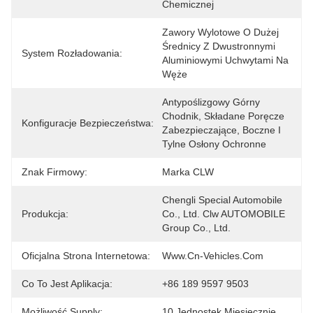
Chemicznej
Zawory Wylotowe O Dużej 
Średnicy Z Dwustronnymi 
System Rozładowania:
Aluminiowymi Uchwytami Na 
Węże
Antypoślizgowy Górny 
Chodnik, Składane Poręcze 
Konfiguracje Bezpieczeństwa:
Zabezpieczające, Boczne I 
Tylne Osłony Ochronne
Znak Firmowy:
Marka CLW
Chengli Special Automobile 
Produkcja:
Co., Ltd. Clw AUTOMOBILE 
Group Co., Ltd.
Oficjalna Strona Internetowa:
Www.cn-Vehicles.com
Co To Jest Aplikacja:
+86 189 9597 9503
Możliwość Supply:
10 Jednostek Miesięcznie