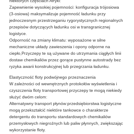
niektórych częściach Afryki:
Zapewnienie wysokiej pojemności: konfiguracja trójosiowa
(3-osiowa) maksymalizuje pojemność ładunku przy
jednoczesnym przestrzeganiu rygorystycznych regionalnych
przepisów dotyczących ładunku osi w transgranicznej
logistyce.
Odporność na zmiany klimatu: wyposażone w silne
mechaniczne układy zawieszenia i opony odporne na
ciepło,Przyczepy te są używane do utrzymania ciągłych linii
dostaw chemikaliów przez gorące pustynne autostrady bez
ryzyka awarii konstrukcyjnej lub przegrzania ładunku.
Elastyczność floty podwójnego przeznaczenia
W zależności od wewnętrznych protokołów wyświetlenia i
czyszczenia floty transportowej przyczepy te mogą niekiedy
służyć dwóm celom:
Alternatywny transport płynów:przedsiębiorstwa logistyczne
mogą przekształcić niektóre tankowce o charakterze
detergentu do transportu standardowych chemikaliów
przemysłowych niegroźnych lub paliw płynnych, zwiększając
wykorzystanie floty.