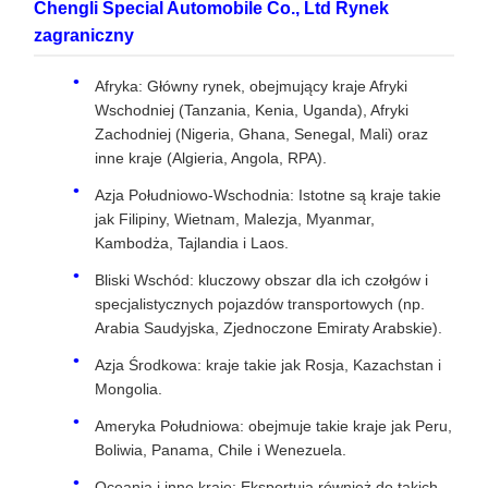
Chengli Special Automobile Co., Ltd Rynek
zagraniczny
Afryka: Główny rynek, obejmujący kraje Afryki
Wschodniej (Tanzania, Kenia, Uganda), Afryki
Zachodniej (Nigeria, Ghana, Senegal, Mali) oraz
inne kraje (Algieria, Angola, RPA).
Azja Południowo-Wschodnia: Istotne są kraje takie
jak Filipiny, Wietnam, Malezja, Myanmar,
Kambodża, Tajlandia i Laos.
Bliski Wschód: kluczowy obszar dla ich czołgów i
specjalistycznych pojazdów transportowych (np.
Arabia Saudyjska, Zjednoczone Emiraty Arabskie).
Azja Środkowa: kraje takie jak Rosja, Kazachstan i
Mongolia.
Ameryka Południowa: obejmuje takie kraje jak Peru,
Boliwia, Panama, Chile i Wenezuela.
Oceania i inne kraje: Eksportują również do takich