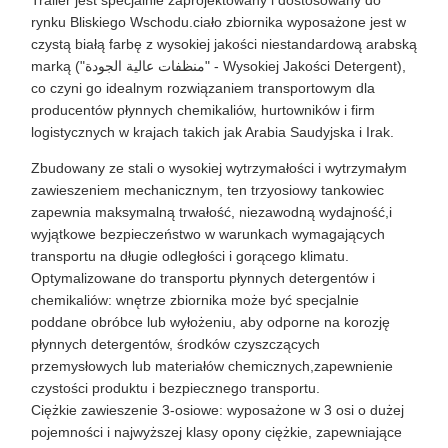
Trailer jest specjalnie zaprojektowany i dostosowany do
rynku Bliskiego Wschodu.ciało zbiornika wyposażone jest w
czystą białą farbę z wysokiej jakości niestandardową arabską
marką ("منظفات عالية الجودة" - Wysokiej Jakości Detergent),
co czyni go idealnym rozwiązaniem transportowym dla
producentów płynnych chemikaliów, hurtowników i firm
logistycznych w krajach takich jak Arabia Saudyjska i Irak.
Zbudowany ze stali o wysokiej wytrzymałości i wytrzymałym
zawieszeniem mechanicznym, ten trzyosiowy tankowiec
zapewnia maksymalną trwałość, niezawodną wydajność,i
wyjątkowe bezpieczeństwo w warunkach wymagających
transportu na długie odległości i gorącego klimatu.
Optymalizowane do transportu płynnych detergentów i
chemikaliów: wnętrze zbiornika może być specjalnie
poddane obróbce lub wyłożeniu, aby odporne na korozję
płynnych detergentów, środków czyszczących
przemysłowych lub materiałów chemicznych,zapewnienie
czystości produktu i bezpiecznego transportu.
Ciężkie zawieszenie 3-osiowe: wyposażone w 3 osi o dużej
pojemności i najwyższej klasy opony ciężkie, zapewniające